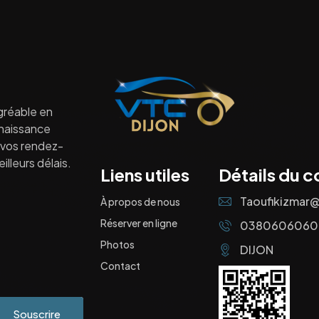
gréable en
nnaissance
à vos rendez-
lleurs délais.
Liens utiles
Détails du c
Taoufikizmar
À propos de nous
Réserver en ligne
0380606060
Photos
DIJON
Contact
Souscrire