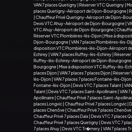
VAN 7 places Quetigny
|
Réserver VTC Quetigny
|
Mi
places Quetigny-Aéroport de Dijon-Bourgogne
|
R
|
Chauffeur Privé Quetigny-Aéroport de Dijon-Bo
Devis VTC Ahuy-Aéroport de Dijon-Bourgogne
|
VA
VTC Ahuy-Aéroport de Dijon-Bourgogne
|
Chauffe
Réserver VTC Plombières-lès-Dijon
|
Mise à dispos
Dijon-Bourgogne
|
VAN 7 places Plombières-lès-D
disposition VTC Plombières-lès-Dijon-Aéroport 
Echirey
|
VAN 7 places Ruffey-lès-Echirey
|
Réserver
Ruffey-lès-Echirey-Aéroport de Dijon-Bourgogne
Bourgogne
|
Mise à disposition VTC Ruffey-lès-E
places Dijon
|
VAN 7 places 7 places Dijon
|
Réserver 
lès-Dijon
|
VAN 7 places 7 places Fontaine-lès-Dijon
Fontaine-lès-Dijon
|
Devis VTC 7 places Talant
|
VAN 
Talant
|
Devis VTC 7 places Saint-Apollinaire
|
VAN 7 
Apollinaire
|
Chauffeur Privé 7 places Saint-Apollina
places Longvic
|
Chauffeur Privé 7 places Longvic
|
D
places Chenôve
|
Chauffeur Privé 7 places Chenôve
Chauffeur Privé 7 places Daix
|
Devis VTC 7 places Q
Chauffeur Privé 7 places Quetigny
|
Devis VTC 7 pla
7 places Ahuy
|
Devis VTC Tr�mery
|
VAN 7 places 