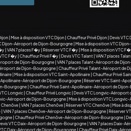
Dijon
|
Mise à disposition VTC Dijon
|
Chauffeur Privé Dijon
|
Devis VTC 
C Dijon-Aéroport de Dijon-Bourgogne
|
Mise à disposition VTC Dijo
�y
|
VAN 7 places F�y
|
Réserver VTC F�y
|
Mise à disposition VTC F
n VTC F�y
|
Chauffeur Privé F�y
|
Devis VTC Talant
|
VAN 7 places Talan
éroport de Dijon-Bourgogne
|
VAN 7 places Talant-Aéroport de Dij
-Aéroport de Dijon-Bourgogne
|
Chauffeur Privé Talant-Aéroport de 
inaire
|
Mise à disposition VTC Saint-Apollinaire
|
Chauffeur Privé Sain
t-Apollinaire-Aéroport de Dijon-Bourgogne
|
Réserver VTC Saint-Apo
ijon-Bourgogne
|
Chauffeur Privé Saint-Apollinaire-Aéroport de Dijo
 VTC Longvic
|
Chauffeur Privé Longvic
|
Devis VTC Longvic-Aéroport
vic-Aéroport de Dijon-Bourgogne
|
Mise à disposition VTC Longvic
C Chenôve
|
VAN 7 places Chenôve
|
Réserver VTC Chenôve
|
Mise à di
e
|
VAN 7 places Chenôve-Aéroport de Dijon-Bourgogne
|
Réserver V
rgogne
|
Chauffeur Privé Chenôve-Aéroport de Dijon-Bourgogne
|
De
evis VTC Daix-Aéroport de Dijon-Bourgogne
|
VAN 7 places Daix-Aé
n VTC Daix-Aéroport de Dijon-Bourgogne
|
Chauffeur Privé Daix-Aéro