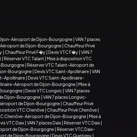
Dijon-Aéroport de Dijon-Bourgogne
|
VAN 7 places
n-Aéroport de Dijon-Bourgogne
|
Chauffeur Privé
�y
|
Chauffeur Privé F�y
|
Devis VTC F�y
|
VAN 7
t
|
Réserver VTC Talant
|
Mise à disposition VTC
on-Bourgogne
|
Réserver VTC Talant-Aéroport de
Dijon-Bourgogne
|
Devis VTC Saint-Apollinaire
|
VAN
t-Apollinaire
|
Devis VTC Saint-Apollinaire-
llinaire-Aéroport de Dijon-Bourgogne
|
Mise à
n-Bourgogne
|
Devis VTC Longvic
|
VAN 7 places
 de Dijon-Bourgogne
|
VAN 7 places Longvic-
-Aéroport de Dijon-Bourgogne
|
Chauffeur Privé
sposition VTC Chenôve
|
Chauffeur Privé Chenôve
|
TC Chenôve-Aéroport de Dijon-Bourgogne
|
Mise à
vis VTC Daix
|
VAN 7 places Daix
|
Réserver VTC Daix
|
roport de Dijon-Bourgogne
|
Réserver VTC Daix-
port de Dijon-Bourgogne
|
Devis VTC Quetigny
|