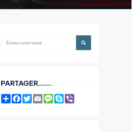
PARTAGER
Share
Facebook
Twitter
Email
Message
Skype
Viber