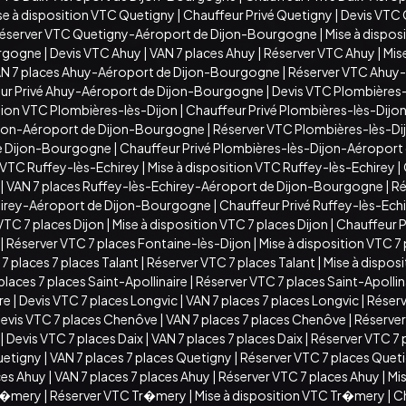
se à disposition VTC Quetigny
|
Chauffeur Privé Quetigny
|
Devis VTC
éserver VTC Quetigny-Aéroport de Dijon-Bourgogne
|
Mise à dispo
urgogne
|
Devis VTC Ahuy
|
VAN 7 places Ahuy
|
Réserver VTC Ahuy
|
Mis
N 7 places Ahuy-Aéroport de Dijon-Bourgogne
|
Réserver VTC Ahuy
ur Privé Ahuy-Aéroport de Dijon-Bourgogne
|
Devis VTC Plombières-
ition VTC Plombières-lès-Dijon
|
Chauffeur Privé Plombières-lès-Dijo
ijon-Aéroport de Dijon-Bourgogne
|
Réserver VTC Plombières-lès-D
de Dijon-Bourgogne
|
Chauffeur Privé Plombières-lès-Dijon-Aéropor
 VTC Ruffey-lès-Echirey
|
Mise à disposition VTC Ruffey-lès-Echirey
|
|
VAN 7 places Ruffey-lès-Echirey-Aéroport de Dijon-Bourgogne
|
Ré
chirey-Aéroport de Dijon-Bourgogne
|
Chauffeur Privé Ruffey-lès-Ec
VTC 7 places Dijon
|
Mise à disposition VTC 7 places Dijon
|
Chauffeur Pr
|
Réserver VTC 7 places Fontaine-lès-Dijon
|
Mise à disposition VTC 7
7 places 7 places Talant
|
Réserver VTC 7 places Talant
|
Mise à disposi
places 7 places Saint-Apollinaire
|
Réserver VTC 7 places Saint-Apollin
ire
|
Devis VTC 7 places Longvic
|
VAN 7 places 7 places Longvic
|
Réserv
evis VTC 7 places Chenôve
|
VAN 7 places 7 places Chenôve
|
Réserver
|
Devis VTC 7 places Daix
|
VAN 7 places 7 places Daix
|
Réserver VTC 7 
uetigny
|
VAN 7 places 7 places Quetigny
|
Réserver VTC 7 places Quet
ces Ahuy
|
VAN 7 places 7 places Ahuy
|
Réserver VTC 7 places Ahuy
|
Mis
Tr�mery
|
Réserver VTC Tr�mery
|
Mise à disposition VTC Tr�mery
|
C