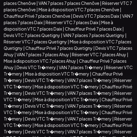
places Chenôve
|
VAN 7 places 7 places Chenôve
|
Réserver VTC 7
places Chenôve
|
Mise à disposition VTC 7 places Chenôve
|
Chauffeur Privé 7 places Chenôve
|
Devis VTC 7 places Daix
|
VAN 7
places 7 places Daix
|
Réserver VTC 7 places Daix
|
Mise à
disposition VTC 7 places Daix
|
Chauffeur Privé 7 places Daix
|
Devis VTC 7 places Quetigny
|
VAN 7 places 7 places Quetigny
|
Réserver VTC 7 places Quetigny
|
Mise à disposition VTC 7 places
Quetigny
|
Chauffeur Privé 7 places Quetigny
|
Devis VTC 7 places
Ahuy
|
VAN 7 places 7 places Ahuy
|
Réserver VTC 7 places Ahuy
|
Mise à disposition VTC 7 places Ahuy
|
Chauffeur Privé 7 places
Ahuy
|
Devis VTC Tr�mery
|
VAN 7 places Tr�mery
|
Réserver VTC
Tr�mery
|
Mise à disposition VTC Tr�mery
|
Chauffeur Privé
Tr�mery
|
Devis VTC Tr�mery
|
VAN 7 places Tr�mery
|
Réserver
VTC Tr�mery
|
Mise à disposition VTC Tr�mery
|
Chauffeur Privé
Tr�mery
|
Devis VTC Tr�mery
|
VAN 7 places Tr�mery
|
Réserver
VTC Tr�mery
|
Mise à disposition VTC Tr�mery
|
Chauffeur Privé
Tr�mery
|
Devis VTC Tr�mery
|
VAN 7 places Tr�mery
|
Réserver
VTC Tr�mery
|
Mise à disposition VTC Tr�mery
|
Chauffeur Privé
Tr�mery
|
Devis VTC Tr�mery
|
VAN 7 places Tr�mery
|
Réserver
VTC Tr�mery
|
Mise à disposition VTC Tr�mery
|
Chauffeur Privé
Tr�mery
|
Devis VTC Tr�mery
|
VAN 7 places Tr�mery
|
Réserver