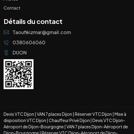
Contact
Détails du contact
Taoufikizmar@gmail.com
0380606060
DIJON
Devis VTC Dijon
|
VAN 7 places Dijon
|
Réserver VTC Dijon
|
Mise à
disposition VTC Dijon
|
Chauffeur Privé Dijon
|
Devis VTC Dijon-
Aéroport de Dijon-Bourgogne
|
VAN 7 places Dijon-Aéroport de
Dijon-Bourgogne
|
Réserver VTC Dijon-Aéroport de Dijon-