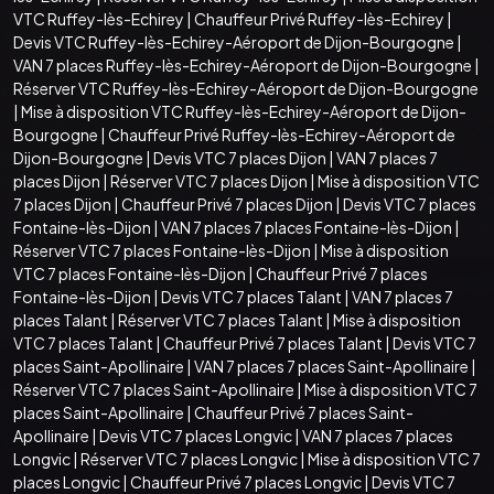
VTC Ruffey-lès-Echirey
|
Chauffeur Privé Ruffey-lès-Echirey
|
Devis VTC Ruffey-lès-Echirey-Aéroport de Dijon-Bourgogne
|
VAN 7 places Ruffey-lès-Echirey-Aéroport de Dijon-Bourgogne
|
Réserver VTC Ruffey-lès-Echirey-Aéroport de Dijon-Bourgogne
|
Mise à disposition VTC Ruffey-lès-Echirey-Aéroport de Dijon-
Bourgogne
|
Chauffeur Privé Ruffey-lès-Echirey-Aéroport de
Dijon-Bourgogne
|
Devis VTC 7 places Dijon
|
VAN 7 places 7
places Dijon
|
Réserver VTC 7 places Dijon
|
Mise à disposition VTC
7 places Dijon
|
Chauffeur Privé 7 places Dijon
|
Devis VTC 7 places
Fontaine-lès-Dijon
|
VAN 7 places 7 places Fontaine-lès-Dijon
|
Réserver VTC 7 places Fontaine-lès-Dijon
|
Mise à disposition
VTC 7 places Fontaine-lès-Dijon
|
Chauffeur Privé 7 places
Fontaine-lès-Dijon
|
Devis VTC 7 places Talant
|
VAN 7 places 7
places Talant
|
Réserver VTC 7 places Talant
|
Mise à disposition
VTC 7 places Talant
|
Chauffeur Privé 7 places Talant
|
Devis VTC 7
places Saint-Apollinaire
|
VAN 7 places 7 places Saint-Apollinaire
|
Réserver VTC 7 places Saint-Apollinaire
|
Mise à disposition VTC 7
places Saint-Apollinaire
|
Chauffeur Privé 7 places Saint-
Apollinaire
|
Devis VTC 7 places Longvic
|
VAN 7 places 7 places
Longvic
|
Réserver VTC 7 places Longvic
|
Mise à disposition VTC 7
places Longvic
|
Chauffeur Privé 7 places Longvic
|
Devis VTC 7