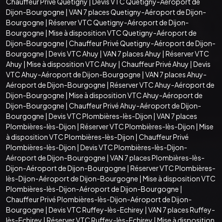
Chauffeur Privé Quetigny
|
Devis VTC Quetigny-Aéroport de
Dijon-Bourgogne
|
VAN 7 places Quetigny-Aéroport de Dijon-
Bourgogne
|
Réserver VTC Quetigny-Aéroport de Dijon-
Bourgogne
|
Mise à disposition VTC Quetigny-Aéroport de
Dijon-Bourgogne
|
Chauffeur Privé Quetigny-Aéroport de Dijon-
Bourgogne
|
Devis VTC Ahuy
|
VAN 7 places Ahuy
|
Réserver VTC
Ahuy
|
Mise à disposition VTC Ahuy
|
Chauffeur Privé Ahuy
|
Devis
VTC Ahuy-Aéroport de Dijon-Bourgogne
|
VAN 7 places Ahuy-
Aéroport de Dijon-Bourgogne
|
Réserver VTC Ahuy-Aéroport de
Dijon-Bourgogne
|
Mise à disposition VTC Ahuy-Aéroport de
Dijon-Bourgogne
|
Chauffeur Privé Ahuy-Aéroport de Dijon-
Bourgogne
|
Devis VTC Plombières-lès-Dijon
|
VAN 7 places
Plombières-lès-Dijon
|
Réserver VTC Plombières-lès-Dijon
|
Mise
à disposition VTC Plombières-lès-Dijon
|
Chauffeur Privé
Plombières-lès-Dijon
|
Devis VTC Plombières-lès-Dijon-
Aéroport de Dijon-Bourgogne
|
VAN 7 places Plombières-lès-
Dijon-Aéroport de Dijon-Bourgogne
|
Réserver VTC Plombières-
lès-Dijon-Aéroport de Dijon-Bourgogne
|
Mise à disposition VTC
Plombières-lès-Dijon-Aéroport de Dijon-Bourgogne
|
Chauffeur Privé Plombières-lès-Dijon-Aéroport de Dijon-
Bourgogne
|
Devis VTC Ruffey-lès-Echirey
|
VAN 7 places Ruffey-
lès-Echirey
|
Réserver VTC Ruffey-lès-Echirey
|
Mise à disposition