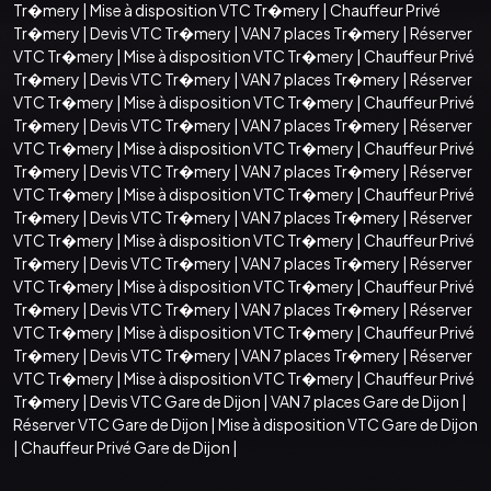
Tr�mery
|
Mise à disposition VTC Tr�mery
|
Chauffeur Privé
Tr�mery
|
Devis VTC Tr�mery
|
VAN 7 places Tr�mery
|
Réserver
VTC Tr�mery
|
Mise à disposition VTC Tr�mery
|
Chauffeur Privé
Tr�mery
|
Devis VTC Tr�mery
|
VAN 7 places Tr�mery
|
Réserver
VTC Tr�mery
|
Mise à disposition VTC Tr�mery
|
Chauffeur Privé
Tr�mery
|
Devis VTC Tr�mery
|
VAN 7 places Tr�mery
|
Réserver
VTC Tr�mery
|
Mise à disposition VTC Tr�mery
|
Chauffeur Privé
Tr�mery
|
Devis VTC Tr�mery
|
VAN 7 places Tr�mery
|
Réserver
VTC Tr�mery
|
Mise à disposition VTC Tr�mery
|
Chauffeur Privé
Tr�mery
|
Devis VTC Tr�mery
|
VAN 7 places Tr�mery
|
Réserver
VTC Tr�mery
|
Mise à disposition VTC Tr�mery
|
Chauffeur Privé
Tr�mery
|
Devis VTC Tr�mery
|
VAN 7 places Tr�mery
|
Réserver
VTC Tr�mery
|
Mise à disposition VTC Tr�mery
|
Chauffeur Privé
Tr�mery
|
Devis VTC Tr�mery
|
VAN 7 places Tr�mery
|
Réserver
VTC Tr�mery
|
Mise à disposition VTC Tr�mery
|
Chauffeur Privé
Tr�mery
|
Devis VTC Tr�mery
|
VAN 7 places Tr�mery
|
Réserver
VTC Tr�mery
|
Mise à disposition VTC Tr�mery
|
Chauffeur Privé
Tr�mery
|
Devis VTC Gare de Dijon
|
VAN 7 places Gare de Dijon
|
Réserver VTC Gare de Dijon
|
Mise à disposition VTC Gare de Dijon
|
Chauffeur Privé Gare de Dijon
|