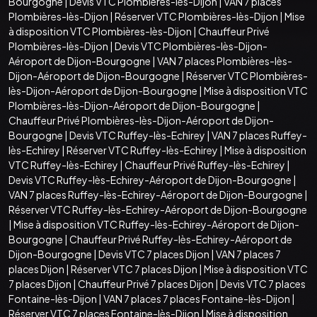
Bourgogne
|
Devis VTC Plombières-lès-Dijon
|
VAN 7 places
Plombières-lès-Dijon
|
Réserver VTC Plombières-lès-Dijon
|
Mise
à disposition VTC Plombières-lès-Dijon
|
Chauffeur Privé
Plombières-lès-Dijon
|
Devis VTC Plombières-lès-Dijon-
Aéroport de Dijon-Bourgogne
|
VAN 7 places Plombières-lès-
Dijon-Aéroport de Dijon-Bourgogne
|
Réserver VTC Plombières-
lès-Dijon-Aéroport de Dijon-Bourgogne
|
Mise à disposition VTC
Plombières-lès-Dijon-Aéroport de Dijon-Bourgogne
|
Chauffeur Privé Plombières-lès-Dijon-Aéroport de Dijon-
Bourgogne
|
Devis VTC Ruffey-lès-Echirey
|
VAN 7 places Ruffey-
lès-Echirey
|
Réserver VTC Ruffey-lès-Echirey
|
Mise à disposition
VTC Ruffey-lès-Echirey
|
Chauffeur Privé Ruffey-lès-Echirey
|
Devis VTC Ruffey-lès-Echirey-Aéroport de Dijon-Bourgogne
|
VAN 7 places Ruffey-lès-Echirey-Aéroport de Dijon-Bourgogne
|
Réserver VTC Ruffey-lès-Echirey-Aéroport de Dijon-Bourgogne
|
Mise à disposition VTC Ruffey-lès-Echirey-Aéroport de Dijon-
Bourgogne
|
Chauffeur Privé Ruffey-lès-Echirey-Aéroport de
Dijon-Bourgogne
|
Devis VTC 7 places Dijon
|
VAN 7 places 7
places Dijon
|
Réserver VTC 7 places Dijon
|
Mise à disposition VTC
7 places Dijon
|
Chauffeur Privé 7 places Dijon
|
Devis VTC 7 places
Fontaine-lès-Dijon
|
VAN 7 places 7 places Fontaine-lès-Dijon
|
Réserver VTC 7 places Fontaine-lès-Dijon
|
Mise à disposition