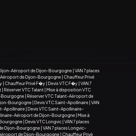
Dijon-Aéroport de Dijon-Bourgogne
|
VAN 7 places
n-Aéroport de Dijon-Bourgogne
|
Chauffeur Privé
�y
|
Chauffeur Privé F�y
|
Devis VTC F�y
|
VAN 7
t
|
Réserver VTC Talant
|
Mise à disposition VTC
on-Bourgogne
|
Réserver VTC Talant-Aéroport de
Dijon-Bourgogne
|
Devis VTC Saint-Apollinaire
|
VAN
t-Apollinaire
|
Devis VTC Saint-Apollinaire-
llinaire-Aéroport de Dijon-Bourgogne
|
Mise à
n-Bourgogne
|
Devis VTC Longvic
|
VAN 7 places
 de Dijon-Bourgogne
|
VAN 7 places Longvic-
-Aéroport de Dijon-Bourgogne
|
Chauffeur Privé