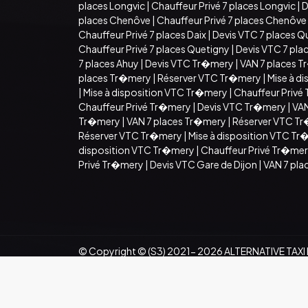
places Longvic
|
Chauffeur Privé 7 places Longvic
|
D
places Chenôve
|
Chauffeur Privé 7 places Chenôve
Chauffeur Privé 7 places Daix
|
Devis VTC 7 places Q
Chauffeur Privé 7 places Quetigny
|
Devis VTC 7 pla
7 places Ahuy
|
Devis VTC Tr�mery
|
VAN 7 places 
places Tr�mery
|
Réserver VTC Tr�mery
|
Mise à d
|
Mise à disposition VTC Tr�mery
|
Chauffeur Privé
Chauffeur Privé Tr�mery
|
Devis VTC Tr�mery
|
VAN
Tr�mery
|
VAN 7 places Tr�mery
|
Réserver VTC T
Réserver VTC Tr�mery
|
Mise à disposition VTC T
disposition VTC Tr�mery
|
Chauffeur Privé Tr�me
Privé Tr�mery
|
Devis VTC Gare de Dijon
|
VAN 7 pla
© Copyright © (S3) 2021- 2026 ALTERNATIVE TAXI DI