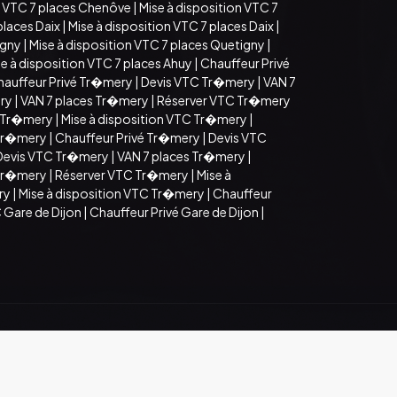
 VTC 7 places Chenôve
|
Mise à disposition VTC 7
places Daix
|
Mise à disposition VTC 7 places Daix
|
igny
|
Mise à disposition VTC 7 places Quetigny
|
e à disposition VTC 7 places Ahuy
|
Chauffeur Privé
hauffeur Privé Tr�mery
|
Devis VTC Tr�mery
|
VAN 7
ry
|
VAN 7 places Tr�mery
|
Réserver VTC Tr�mery
 Tr�mery
|
Mise à disposition VTC Tr�mery
|
 Tr�mery
|
Chauffeur Privé Tr�mery
|
Devis VTC
Devis VTC Tr�mery
|
VAN 7 places Tr�mery
|
 Tr�mery
|
Réserver VTC Tr�mery
|
Mise à
ry
|
Mise à disposition VTC Tr�mery
|
Chauffeur
 Gare de Dijon
|
Chauffeur Privé Gare de Dijon
|
Mentions légales
Espace Pro