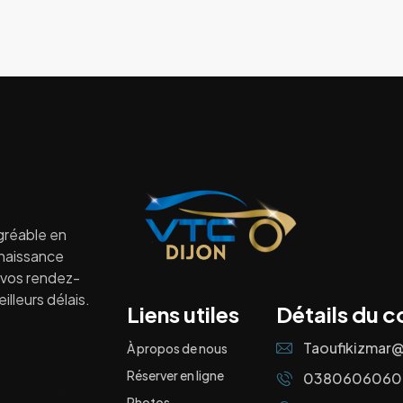
gréable en
nnaissance
à vos rendez-
lleurs délais.
Liens utiles
Détails du c
Taoufikizmar
À propos de nous
Réserver en ligne
0380606060
Photos