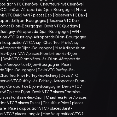
sposition VTC Chenôve
|
Chauffeur Privé Chenôve
|
TC Chenôve-Aéroport de Dijon-Bourgogne
|
Mise à
vis VTC Daix
|
VAN 7 places Daix
|
Réserver VTC Daix
|
roport de Dijon-Bourgogne
|
Réserver VTC Daix-
port de Dijon-Bourgogne
|
Devis VTC Quetigny
|
 Quetigny-Aéroport de Dijon-Bourgogne
|
VAN 7
sition VTC Quetigny-Aéroport de Dijon-Bourgogne
e à disposition VTC Ahuy
|
Chauffeur Privé Ahuy
|
-Aéroport de Dijon-Bourgogne
|
Mise à disposition
lès-Dijon
|
VAN 7 places Plombières-lès-Dijon
|
n
|
Devis VTC Plombières-lès-Dijon-Aéroport de
ijon-Aéroport de Dijon-Bourgogne
|
Mise à
t de Dijon-Bourgogne
|
Devis VTC Ruffey-lès-
Chauffeur Privé Ruffey-lès-Echirey
|
Devis VTC
server VTC Ruffey-lès-Echirey-Aéroport de Dijon-
hirey-Aéroport de Dijon-Bourgogne
|
Devis VTC 7
ivé 7 places Dijon
|
Devis VTC 7 places Fontaine-
 places Fontaine-lès-Dijon
|
Chauffeur Privé 7 places
tion VTC 7 places Talant
|
Chauffeur Privé 7 places
aire
|
Mise à disposition VTC 7 places Saint-
er VTC 7 places Longvic
|
Mise à disposition VTC 7