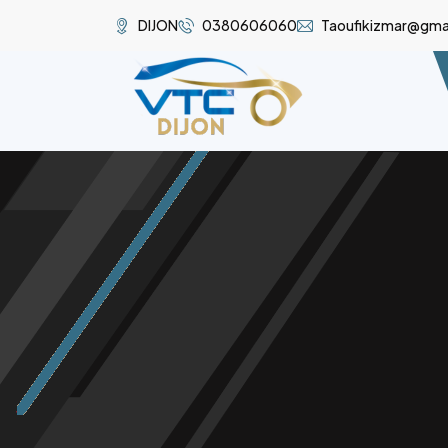
DIJON
0380606060
Taoufikizmar@gma