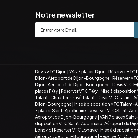
Notre newsletter
Devis VTC Dijon
|
VAN 7 places Dijon
|
Réserver VTC 
Dijon-Aéroport de Dijon-Bourgogne
|
Réserver VT
Dijon-Aéroport de Dijon-Bourgogne
|
Devis VTC F
places F�y
|
Réserver VTC F�y
|
Mise à dispositio
Talant
|
Chauffeur Privé Talant
|
Devis VTC Talant-A
Dijon-Bourgogne
|
Mise à disposition VTC Talant
7 places Saint-Apollinaire
|
Réserver VTC Saint-Apoll
Aéroport de Dijon-Bourgogne
|
VAN 7 places Sain
disposition VTC Saint-Apollinaire-Aéroport de D
Longvic
|
Réserver VTC Longvic
|
Mise à disposition
Aéroport de Dijon-Bourgogne
|
Réserver VTC Long