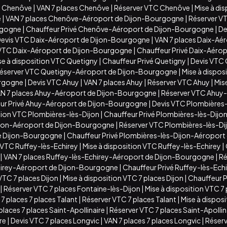
C Chenôve
|
VAN 7 places Chenôve
|
Réserver VTC Chenôve
|
Mise à di
e
|
VAN 7 places Chenôve-Aéroport de Dijon-Bourgogne
|
Réserver V
rgogne
|
Chauffeur Privé Chenôve-Aéroport de Dijon-Bourgogne
|
De
evis VTC Daix-Aéroport de Dijon-Bourgogne
|
VAN 7 places Daix-Aé
n VTC Daix-Aéroport de Dijon-Bourgogne
|
Chauffeur Privé Daix-Aéro
se à disposition VTC Quetigny
|
Chauffeur Privé Quetigny
|
Devis VTC
éserver VTC Quetigny-Aéroport de Dijon-Bourgogne
|
Mise à dispo
urgogne
|
Devis VTC Ahuy
|
VAN 7 places Ahuy
|
Réserver VTC Ahuy
|
Mis
N 7 places Ahuy-Aéroport de Dijon-Bourgogne
|
Réserver VTC Ahuy
ur Privé Ahuy-Aéroport de Dijon-Bourgogne
|
Devis VTC Plombières-
ition VTC Plombières-lès-Dijon
|
Chauffeur Privé Plombières-lès-Dijo
ijon-Aéroport de Dijon-Bourgogne
|
Réserver VTC Plombières-lès-D
de Dijon-Bourgogne
|
Chauffeur Privé Plombières-lès-Dijon-Aéropor
 VTC Ruffey-lès-Echirey
|
Mise à disposition VTC Ruffey-lès-Echirey
|
|
VAN 7 places Ruffey-lès-Echirey-Aéroport de Dijon-Bourgogne
|
Ré
chirey-Aéroport de Dijon-Bourgogne
|
Chauffeur Privé Ruffey-lès-Ec
VTC 7 places Dijon
|
Mise à disposition VTC 7 places Dijon
|
Chauffeur Pr
|
Réserver VTC 7 places Fontaine-lès-Dijon
|
Mise à disposition VTC 7
7 places 7 places Talant
|
Réserver VTC 7 places Talant
|
Mise à disposi
places 7 places Saint-Apollinaire
|
Réserver VTC 7 places Saint-Apollin
ire
|
Devis VTC 7 places Longvic
|
VAN 7 places 7 places Longvic
|
Réserv