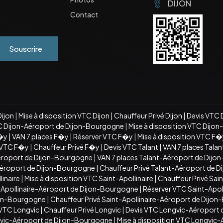
DIJON
Contact
Souscrire
Dijon
|
Mise à disposition VTC Dijon
|
Chauffeur Privé Dijon
|
Devis VTC 
C Dijon-Aéroport de Dijon-Bourgogne
|
Mise à disposition VTC Dijo
�y
|
VAN 7 places F�y
|
Réserver VTC F�y
|
Mise à disposition VTC F
n VTC F�y
|
Chauffeur Privé F�y
|
Devis VTC Talant
|
VAN 7 places Talan
éroport de Dijon-Bourgogne
|
VAN 7 places Talant-Aéroport de Dij
-Aéroport de Dijon-Bourgogne
|
Chauffeur Privé Talant-Aéroport de 
inaire
|
Mise à disposition VTC Saint-Apollinaire
|
Chauffeur Privé Sain
t-Apollinaire-Aéroport de Dijon-Bourgogne
|
Réserver VTC Saint-Apo
ijon-Bourgogne
|
Chauffeur Privé Saint-Apollinaire-Aéroport de Dijo
 VTC Longvic
|
Chauffeur Privé Longvic
|
Devis VTC Longvic-Aéroport
vic-Aéroport de Dijon-Bourgogne
|
Mise à disposition VTC Longvic