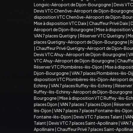
Longvic-Aéroport de Dijon-Bourgogne
|
Devis VT
Devis VTC Chenôve-Aéroport de Dijon-Bourgogn
disposition VTC Chenôve-Aéroport de Dijon-Bou
Mise à disposition VTC Daix
|
Chauffeur Privé Daix
|
D
Aéroport de Dijon-Bourgogne
|
Mise à dispositio
VAN 7 places Quetigny
|
Réserver VTC Quetigny
|
Mi
places Quetigny-Aéroport de Dijon-Bourgogne
|
R
|
Chauffeur Privé Quetigny-Aéroport de Dijon-Bo
Devis VTC Ahuy-Aéroport de Dijon-Bourgogne
|
VA
VTC Ahuy-Aéroport de Dijon-Bourgogne
|
Chauffe
Réserver VTC Plombières-lès-Dijon
|
Mise à dispos
Dijon-Bourgogne
|
VAN 7 places Plombières-lès-D
disposition VTC Plombières-lès-Dijon-Aéroport 
Echirey
|
VAN 7 places Ruffey-lès-Echirey
|
Réserver
Ruffey-lès-Echirey-Aéroport de Dijon-Bourgogne
Bourgogne
|
Mise à disposition VTC Ruffey-lès-E
places Dijon
|
VAN 7 places 7 places Dijon
|
Réserver 
lès-Dijon
|
VAN 7 places 7 places Fontaine-lès-Dijon
Fontaine-lès-Dijon
|
Devis VTC 7 places Talant
|
VAN 
Talant
|
Devis VTC 7 places Saint-Apollinaire
|
VAN 7 
Apollinaire
|
Chauffeur Privé 7 places Saint-Apollina