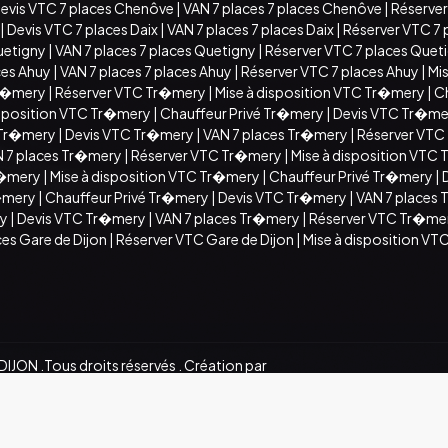
evis VTC 7 places Chenôve
|
VAN 7 places 7 places Chenôve
|
Réserver
|
Devis VTC 7 places Daix
|
VAN 7 places 7 places Daix
|
Réserver VTC 7 
uetigny
|
VAN 7 places 7 places Quetigny
|
Réserver VTC 7 places Quet
ces Ahuy
|
VAN 7 places 7 places Ahuy
|
Réserver VTC 7 places Ahuy
|
Mis
Tr�mery
|
Réserver VTC Tr�mery
|
Mise à disposition VTC Tr�mery
|
C
isposition VTC Tr�mery
|
Chauffeur Privé Tr�mery
|
Devis VTC Tr�me
 Tr�mery
|
Devis VTC Tr�mery
|
VAN 7 places Tr�mery
|
Réserver VTC
 7 places Tr�mery
|
Réserver VTC Tr�mery
|
Mise à disposition VTC
r�mery
|
Mise à disposition VTC Tr�mery
|
Chauffeur Privé Tr�mery
|
r�mery
|
Chauffeur Privé Tr�mery
|
Devis VTC Tr�mery
|
VAN 7 places
ry
|
Devis VTC Tr�mery
|
VAN 7 places Tr�mery
|
Réserver VTC Tr�me
ces Gare de Dijon
|
Réserver VTC Gare de Dijon
|
Mise à disposition VTC
JON .Tous droits réservés . Création par