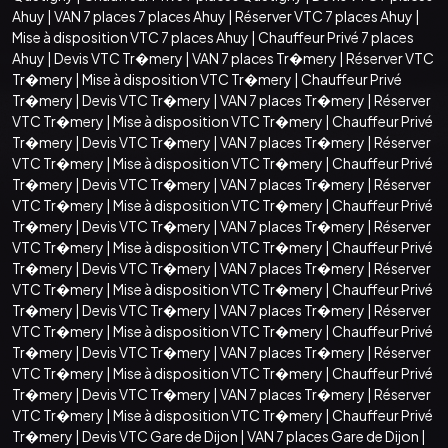
Ahuy
|
VAN 7 places 7 places Ahuy
|
Réserver VTC 7 places Ahuy
|
Mise à disposition VTC 7 places Ahuy
|
Chauffeur Privé 7 places
Ahuy
|
Devis VTC Tr�mery
|
VAN 7 places Tr�mery
|
Réserver VTC
Tr�mery
|
Mise à disposition VTC Tr�mery
|
Chauffeur Privé
Tr�mery
|
Devis VTC Tr�mery
|
VAN 7 places Tr�mery
|
Réserver
VTC Tr�mery
|
Mise à disposition VTC Tr�mery
|
Chauffeur Privé
Tr�mery
|
Devis VTC Tr�mery
|
VAN 7 places Tr�mery
|
Réserver
VTC Tr�mery
|
Mise à disposition VTC Tr�mery
|
Chauffeur Privé
Tr�mery
|
Devis VTC Tr�mery
|
VAN 7 places Tr�mery
|
Réserver
VTC Tr�mery
|
Mise à disposition VTC Tr�mery
|
Chauffeur Privé
Tr�mery
|
Devis VTC Tr�mery
|
VAN 7 places Tr�mery
|
Réserver
VTC Tr�mery
|
Mise à disposition VTC Tr�mery
|
Chauffeur Privé
Tr�mery
|
Devis VTC Tr�mery
|
VAN 7 places Tr�mery
|
Réserver
VTC Tr�mery
|
Mise à disposition VTC Tr�mery
|
Chauffeur Privé
Tr�mery
|
Devis VTC Tr�mery
|
VAN 7 places Tr�mery
|
Réserver
VTC Tr�mery
|
Mise à disposition VTC Tr�mery
|
Chauffeur Privé
Tr�mery
|
Devis VTC Tr�mery
|
VAN 7 places Tr�mery
|
Réserver
VTC Tr�mery
|
Mise à disposition VTC Tr�mery
|
Chauffeur Privé
Tr�mery
|
Devis VTC Tr�mery
|
VAN 7 places Tr�mery
|
Réserver
VTC Tr�mery
|
Mise à disposition VTC Tr�mery
|
Chauffeur Privé
Tr�mery
|
Devis VTC Gare de Dijon
|
VAN 7 places Gare de Dijon
|