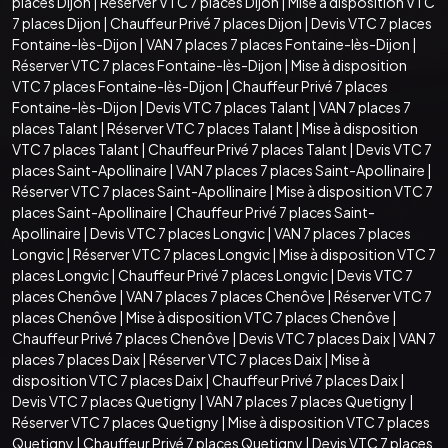
places Dijon
|
Réserver VTC 7 places Dijon
|
Mise à disposition VTC
7 places Dijon
|
Chauffeur Privé 7 places Dijon
|
Devis VTC 7 places
Fontaine-lès-Dijon
|
VAN 7 places 7 places Fontaine-lès-Dijon
|
Réserver VTC 7 places Fontaine-lès-Dijon
|
Mise à disposition
VTC 7 places Fontaine-lès-Dijon
|
Chauffeur Privé 7 places
Fontaine-lès-Dijon
|
Devis VTC 7 places Talant
|
VAN 7 places 7
places Talant
|
Réserver VTC 7 places Talant
|
Mise à disposition
VTC 7 places Talant
|
Chauffeur Privé 7 places Talant
|
Devis VTC 7
places Saint-Apollinaire
|
VAN 7 places 7 places Saint-Apollinaire
|
Réserver VTC 7 places Saint-Apollinaire
|
Mise à disposition VTC 7
places Saint-Apollinaire
|
Chauffeur Privé 7 places Saint-
Apollinaire
|
Devis VTC 7 places Longvic
|
VAN 7 places 7 places
Longvic
|
Réserver VTC 7 places Longvic
|
Mise à disposition VTC 7
places Longvic
|
Chauffeur Privé 7 places Longvic
|
Devis VTC 7
places Chenôve
|
VAN 7 places 7 places Chenôve
|
Réserver VTC 7
places Chenôve
|
Mise à disposition VTC 7 places Chenôve
|
Chauffeur Privé 7 places Chenôve
|
Devis VTC 7 places Daix
|
VAN 7
places 7 places Daix
|
Réserver VTC 7 places Daix
|
Mise à
disposition VTC 7 places Daix
|
Chauffeur Privé 7 places Daix
|
Devis VTC 7 places Quetigny
|
VAN 7 places 7 places Quetigny
|
Réserver VTC 7 places Quetigny
|
Mise à disposition VTC 7 places
Quetigny
|
Chauffeur Privé 7 places Quetigny
|
Devis VTC 7 places