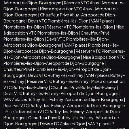
Aéroport de Dijon-Bourgogne
|
Réserver VTC Ahuy-Aéroport de
Dijon-Bourgogne
|
Mise à disposition VTC Ahuy-Aéroport de
Dijon-Bourgogne
|
Chauffeur Privé Ahuy-Aéroport de Dijon-
Bourgogne
|
Devis VTC Plombières-lès-Dijon
|
VAN 7 places
Plombières-lès-Dijon
|
Réserver VTC Plombières-lès-Dijon
|
Mise
à disposition VTC Plombières-lès-Dijon
|
Chauffeur Privé
Plombières-lès-Dijon
|
Devis VTC Plombières-lès-Dijon-
Aéroport de Dijon-Bourgogne
|
VAN 7 places Plombières-lès-
Dijon-Aéroport de Dijon-Bourgogne
|
Réserver VTC Plombières-
lès-Dijon-Aéroport de Dijon-Bourgogne
|
Mise à disposition VTC
Plombières-lès-Dijon-Aéroport de Dijon-Bourgogne
|
Chauffeur Privé Plombières-lès-Dijon-Aéroport de Dijon-
Bourgogne
|
Devis VTC Ruffey-lès-Echirey
|
VAN 7 places Ruffey-
lès-Echirey
|
Réserver VTC Ruffey-lès-Echirey
|
Mise à disposition
VTC Ruffey-lès-Echirey
|
Chauffeur Privé Ruffey-lès-Echirey
|
Devis VTC Ruffey-lès-Echirey-Aéroport de Dijon-Bourgogne
|
VAN 7 places Ruffey-lès-Echirey-Aéroport de Dijon-Bourgogne
|
Réserver VTC Ruffey-lès-Echirey-Aéroport de Dijon-Bourgogne
|
Mise à disposition VTC Ruffey-lès-Echirey-Aéroport de Dijon-
Bourgogne
|
Chauffeur Privé Ruffey-lès-Echirey-Aéroport de
Dijon-Bourgogne
|
Devis VTC 7 places Dijon
|
VAN 7 places 7