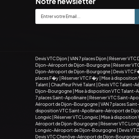
Notre newsletter
Devis VTC Dijon
|
VAN 7 places Dijon
|
Réserver VTC 
Dijon-Aéroport de Dijon-Bourgogne
|
Réserver VT
Dijon-Aéroport de Dijon-Bourgogne
|
Devis VTC F
places F�y
|
Réserver VTC F�y
|
Mise à dispositio
Talant
|
Chauffeur Privé Talant
|
Devis VTC Talant-A
Dijon-Bourgogne
|
Mise à disposition VTC Talant
7 places Saint-Apollinaire
|
Réserver VTC Saint-Apoll
Aéroport de Dijon-Bourgogne
|
VAN 7 places Sain
disposition VTC Saint-Apollinaire-Aéroport de D
Longvic
|
Réserver VTC Longvic
|
Mise à disposition
Aéroport de Dijon-Bourgogne
|
Réserver VTC Long
Longvic-Aéroport de Dijon-Bourgogne
|
Devis VT
Devis VTC Chenôve-Aéroport de Dijon-Bourgogn