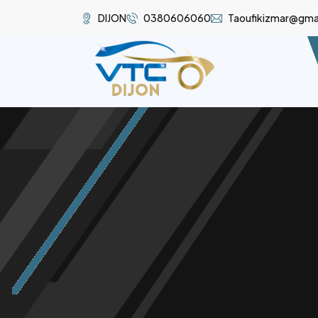
DIJON
0380606060
Taoufikizmar@gma