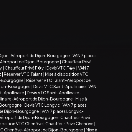
Dijon-Aéroport de Dijon-Bourgogne
|
VAN 7 places
n-Aéroport de Dijon-Bourgogne
|
Chauffeur Privé
�y
|
Chauffeur Privé F�y
|
Devis VTC F�y
|
VAN 7
t
|
Réserver VTC Talant
|
Mise à disposition VTC
on-Bourgogne
|
Réserver VTC Talant-Aéroport de
Dijon-Bourgogne
|
Devis VTC Saint-Apollinaire
|
VAN
t-Apollinaire
|
Devis VTC Saint-Apollinaire-
llinaire-Aéroport de Dijon-Bourgogne
|
Mise à
n-Bourgogne
|
Devis VTC Longvic
|
VAN 7 places
 de Dijon-Bourgogne
|
VAN 7 places Longvic-
-Aéroport de Dijon-Bourgogne
|
Chauffeur Privé
sposition VTC Chenôve
|
Chauffeur Privé Chenôve
|
TC Chenôve-Aéroport de Dijon-Bourgogne
|
Mise à