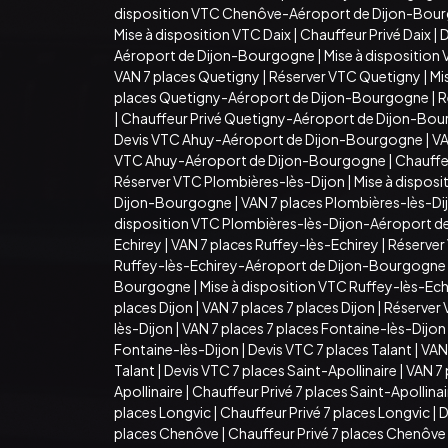
disposition VTC Chenôve-Aéroport de Dijon-Bou
Mise à disposition VTC Daix
|
Chauffeur Privé Daix
|
D
Aéroport de Dijon-Bourgogne
|
Mise à dispositio
VAN 7 places Quetigny
|
Réserver VTC Quetigny
|
Mi
places Quetigny-Aéroport de Dijon-Bourgogne
|
R
|
Chauffeur Privé Quetigny-Aéroport de Dijon-Bo
Devis VTC Ahuy-Aéroport de Dijon-Bourgogne
|
VA
VTC Ahuy-Aéroport de Dijon-Bourgogne
|
Chauffe
Réserver VTC Plombières-lès-Dijon
|
Mise à dispos
Dijon-Bourgogne
|
VAN 7 places Plombières-lès-D
disposition VTC Plombières-lès-Dijon-Aéroport 
Echirey
|
VAN 7 places Ruffey-lès-Echirey
|
Réserver
Ruffey-lès-Echirey-Aéroport de Dijon-Bourgogne
Bourgogne
|
Mise à disposition VTC Ruffey-lès-E
places Dijon
|
VAN 7 places 7 places Dijon
|
Réserver 
lès-Dijon
|
VAN 7 places 7 places Fontaine-lès-Dijon
Fontaine-lès-Dijon
|
Devis VTC 7 places Talant
|
VAN 
Talant
|
Devis VTC 7 places Saint-Apollinaire
|
VAN 7 
Apollinaire
|
Chauffeur Privé 7 places Saint-Apollina
places Longvic
|
Chauffeur Privé 7 places Longvic
|
D
places Chenôve
|
Chauffeur Privé 7 places Chenôve