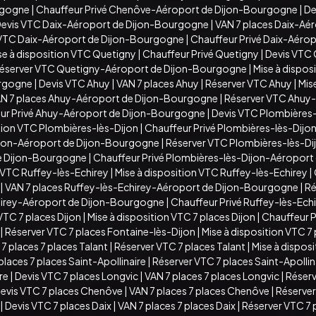
rgogne
|
Chauffeur Privé Chenôve-Aéroport de Dijon-Bourgogne
|
De
evis VTC Daix-Aéroport de Dijon-Bourgogne
|
VAN 7 places Daix-Aé
n VTC Daix-Aéroport de Dijon-Bourgogne
|
Chauffeur Privé Daix-Aéro
se à disposition VTC Quetigny
|
Chauffeur Privé Quetigny
|
Devis VTC
éserver VTC Quetigny-Aéroport de Dijon-Bourgogne
|
Mise à dispo
urgogne
|
Devis VTC Ahuy
|
VAN 7 places Ahuy
|
Réserver VTC Ahuy
|
Mis
N 7 places Ahuy-Aéroport de Dijon-Bourgogne
|
Réserver VTC Ahuy
ur Privé Ahuy-Aéroport de Dijon-Bourgogne
|
Devis VTC Plombières-
ition VTC Plombières-lès-Dijon
|
Chauffeur Privé Plombières-lès-Dijo
ijon-Aéroport de Dijon-Bourgogne
|
Réserver VTC Plombières-lès-D
de Dijon-Bourgogne
|
Chauffeur Privé Plombières-lès-Dijon-Aéropor
 VTC Ruffey-lès-Echirey
|
Mise à disposition VTC Ruffey-lès-Echirey
|
|
VAN 7 places Ruffey-lès-Echirey-Aéroport de Dijon-Bourgogne
|
Ré
chirey-Aéroport de Dijon-Bourgogne
|
Chauffeur Privé Ruffey-lès-Ec
VTC 7 places Dijon
|
Mise à disposition VTC 7 places Dijon
|
Chauffeur Pr
|
Réserver VTC 7 places Fontaine-lès-Dijon
|
Mise à disposition VTC 7
7 places 7 places Talant
|
Réserver VTC 7 places Talant
|
Mise à disposi
places 7 places Saint-Apollinaire
|
Réserver VTC 7 places Saint-Apollin
ire
|
Devis VTC 7 places Longvic
|
VAN 7 places 7 places Longvic
|
Réserv
evis VTC 7 places Chenôve
|
VAN 7 places 7 places Chenôve
|
Réserver
|
Devis VTC 7 places Daix
|
VAN 7 places 7 places Daix
|
Réserver VTC 7 