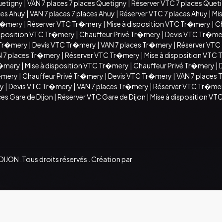
uetigny
|
VAN 7 places 7 places Quetigny
|
Réserver VTC 7 places Quet
ces Ahuy
|
VAN 7 places 7 places Ahuy
|
Réserver VTC 7 places Ahuy
|
Mis
Tr�mery
|
Réserver VTC Tr�mery
|
Mise à disposition VTC Tr�mery
|
C
isposition VTC Tr�mery
|
Chauffeur Privé Tr�mery
|
Devis VTC Tr�me
 Tr�mery
|
Devis VTC Tr�mery
|
VAN 7 places Tr�mery
|
Réserver VTC
 7 places Tr�mery
|
Réserver VTC Tr�mery
|
Mise à disposition VTC
r�mery
|
Mise à disposition VTC Tr�mery
|
Chauffeur Privé Tr�mery
|
r�mery
|
Chauffeur Privé Tr�mery
|
Devis VTC Tr�mery
|
VAN 7 places
ry
|
Devis VTC Tr�mery
|
VAN 7 places Tr�mery
|
Réserver VTC Tr�me
ces Gare de Dijon
|
Réserver VTC Gare de Dijon
|
Mise à disposition VTC
JON .Tous droits réservés . Création par