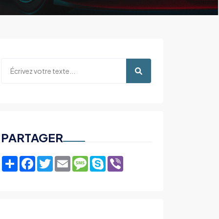
PARTAGER
Share
Facebook
Twitter
Email
Message
Skype
Viber