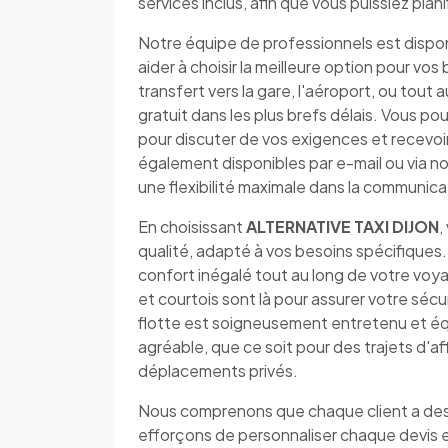
services inclus, afin que vous puissiez pla
Notre équipe de professionnels est dispo
aider à choisir la meilleure option pour v
transfert vers la gare, l'aéroport, ou tout 
gratuit dans les plus brefs délais. Vous
pour discuter de vos exigences et recevo
également disponibles par e-mail ou via no
une flexibilité maximale dans la communica
En choisissant
ALTERNATIVE TAXI DIJON
,
qualité, adapté à vos besoins spécifiques.
confort inégalé tout au long de votre vo
et courtois sont là pour assurer votre séc
flotte est soigneusement entretenu et éq
agréable, que ce soit pour des trajets d'af
déplacements privés.
Nous comprenons que chaque client a des 
efforçons de personnaliser chaque devis 