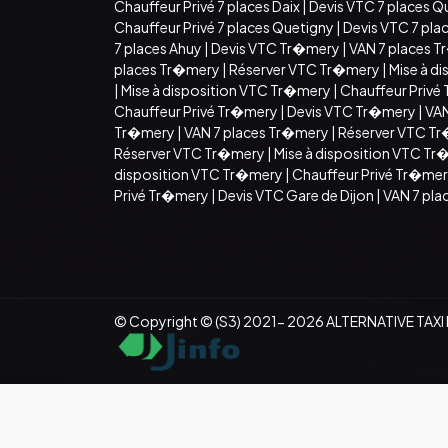
Chauffeur Privé 7 places Daix
|
Devis VTC 7 places Q
Chauffeur Privé 7 places Quetigny
|
Devis VTC 7 pla
7 places Ahuy
|
Devis VTC Tr�mery
|
VAN 7 places 
places Tr�mery
|
Réserver VTC Tr�mery
|
Mise à d
|
Mise à disposition VTC Tr�mery
|
Chauffeur Privé
Chauffeur Privé Tr�mery
|
Devis VTC Tr�mery
|
VAN
Tr�mery
|
VAN 7 places Tr�mery
|
Réserver VTC T
Réserver VTC Tr�mery
|
Mise à disposition VTC T
disposition VTC Tr�mery
|
Chauffeur Privé Tr�me
Privé Tr�mery
|
Devis VTC Gare de Dijon
|
VAN 7 pla
© Copyright © (S3) 2021- 2026 ALTERNATIVE TAXI DI