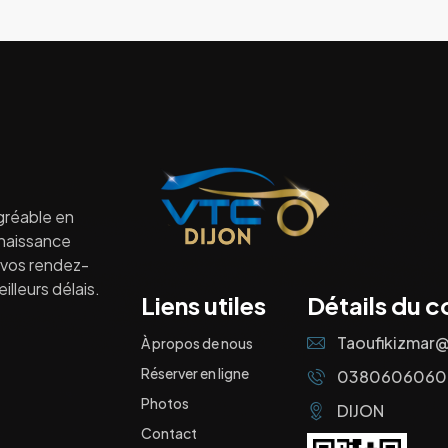
gréable en
nnaissance
à vos rendez-
lleurs délais.
Liens utiles
Détails du c
Taoufikizmar
À propos de nous
Réserver en ligne
0380606060
Photos
DIJON
Contact