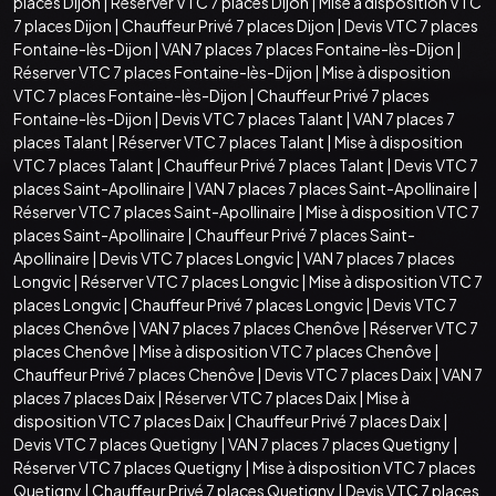
places Dijon
|
Réserver VTC 7 places Dijon
|
Mise à disposition VTC
7 places Dijon
|
Chauffeur Privé 7 places Dijon
|
Devis VTC 7 places
Fontaine-lès-Dijon
|
VAN 7 places 7 places Fontaine-lès-Dijon
|
Réserver VTC 7 places Fontaine-lès-Dijon
|
Mise à disposition
VTC 7 places Fontaine-lès-Dijon
|
Chauffeur Privé 7 places
Fontaine-lès-Dijon
|
Devis VTC 7 places Talant
|
VAN 7 places 7
places Talant
|
Réserver VTC 7 places Talant
|
Mise à disposition
VTC 7 places Talant
|
Chauffeur Privé 7 places Talant
|
Devis VTC 7
places Saint-Apollinaire
|
VAN 7 places 7 places Saint-Apollinaire
|
Réserver VTC 7 places Saint-Apollinaire
|
Mise à disposition VTC 7
places Saint-Apollinaire
|
Chauffeur Privé 7 places Saint-
Apollinaire
|
Devis VTC 7 places Longvic
|
VAN 7 places 7 places
Longvic
|
Réserver VTC 7 places Longvic
|
Mise à disposition VTC 7
places Longvic
|
Chauffeur Privé 7 places Longvic
|
Devis VTC 7
places Chenôve
|
VAN 7 places 7 places Chenôve
|
Réserver VTC 7
places Chenôve
|
Mise à disposition VTC 7 places Chenôve
|
Chauffeur Privé 7 places Chenôve
|
Devis VTC 7 places Daix
|
VAN 7
places 7 places Daix
|
Réserver VTC 7 places Daix
|
Mise à
disposition VTC 7 places Daix
|
Chauffeur Privé 7 places Daix
|
Devis VTC 7 places Quetigny
|
VAN 7 places 7 places Quetigny
|
Réserver VTC 7 places Quetigny
|
Mise à disposition VTC 7 places
Quetigny
|
Chauffeur Privé 7 places Quetigny
|
Devis VTC 7 places