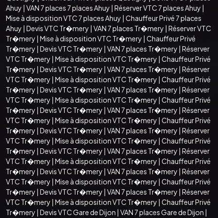
Ahuy
|
VAN 7 places 7 places Ahuy
|
Réserver VTC 7 places Ahuy
|
Mise à disposition VTC 7 places Ahuy
|
Chauffeur Privé 7 places
Ahuy
|
Devis VTC Tr�mery
|
VAN 7 places Tr�mery
|
Réserver VTC
Tr�mery
|
Mise à disposition VTC Tr�mery
|
Chauffeur Privé
Tr�mery
|
Devis VTC Tr�mery
|
VAN 7 places Tr�mery
|
Réserver
VTC Tr�mery
|
Mise à disposition VTC Tr�mery
|
Chauffeur Privé
Tr�mery
|
Devis VTC Tr�mery
|
VAN 7 places Tr�mery
|
Réserver
VTC Tr�mery
|
Mise à disposition VTC Tr�mery
|
Chauffeur Privé
Tr�mery
|
Devis VTC Tr�mery
|
VAN 7 places Tr�mery
|
Réserver
VTC Tr�mery
|
Mise à disposition VTC Tr�mery
|
Chauffeur Privé
Tr�mery
|
Devis VTC Tr�mery
|
VAN 7 places Tr�mery
|
Réserver
VTC Tr�mery
|
Mise à disposition VTC Tr�mery
|
Chauffeur Privé
Tr�mery
|
Devis VTC Tr�mery
|
VAN 7 places Tr�mery
|
Réserver
VTC Tr�mery
|
Mise à disposition VTC Tr�mery
|
Chauffeur Privé
Tr�mery
|
Devis VTC Tr�mery
|
VAN 7 places Tr�mery
|
Réserver
VTC Tr�mery
|
Mise à disposition VTC Tr�mery
|
Chauffeur Privé
Tr�mery
|
Devis VTC Tr�mery
|
VAN 7 places Tr�mery
|
Réserver
VTC Tr�mery
|
Mise à disposition VTC Tr�mery
|
Chauffeur Privé
Tr�mery
|
Devis VTC Tr�mery
|
VAN 7 places Tr�mery
|
Réserver
VTC Tr�mery
|
Mise à disposition VTC Tr�mery
|
Chauffeur Privé
Tr�mery
|
Devis VTC Gare de Dijon
|
VAN 7 places Gare de Dijon
|