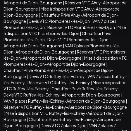
Aéroport de Dijon-Bourgogne
|
Réserver VTC Ahuy-Aéroport de
Dijon-Bourgogne
|
Mise à disposition VTC Ahuy-Aéroport de
Dijon-Bourgogne
|
Chauffeur Privé Ahuy-Aéroport de Dijon-
Bourgogne
|
Devis VTC Plombières-lès-Dijon
|
VAN 7 places
Plombières-lès-Dijon
|
Réserver VTC Plombières-lès-Dijon
|
Mise
à disposition VTC Plombières-lès-Dijon
|
Chauffeur Privé
Plombières-lès-Dijon
|
Devis VTC Plombières-lès-Dijon-
Aéroport de Dijon-Bourgogne
|
VAN 7 places Plombières-lès-
Dijon-Aéroport de Dijon-Bourgogne
|
Réserver VTC Plombières-
lès-Dijon-Aéroport de Dijon-Bourgogne
|
Mise à disposition VTC
Plombières-lès-Dijon-Aéroport de Dijon-Bourgogne
|
Chauffeur Privé Plombières-lès-Dijon-Aéroport de Dijon-
Bourgogne
|
Devis VTC Ruffey-lès-Echirey
|
VAN 7 places Ruffey-
lès-Echirey
|
Réserver VTC Ruffey-lès-Echirey
|
Mise à disposition
VTC Ruffey-lès-Echirey
|
Chauffeur Privé Ruffey-lès-Echirey
|
Devis VTC Ruffey-lès-Echirey-Aéroport de Dijon-Bourgogne
|
VAN 7 places Ruffey-lès-Echirey-Aéroport de Dijon-Bourgogne
|
Réserver VTC Ruffey-lès-Echirey-Aéroport de Dijon-Bourgogne
|
Mise à disposition VTC Ruffey-lès-Echirey-Aéroport de Dijon-
Bourgogne
|
Chauffeur Privé Ruffey-lès-Echirey-Aéroport de
Dijon-Bourgogne
|
Devis VTC 7 places Dijon
|
VAN 7 places 7