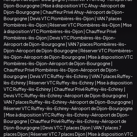
Dijon-Bourgogne
|
Mise à disposition VTC Ahuy-Aéroport de
Dijon-Bourgogne
|
Chauffeur Privé Ahuy-Aéroport de Dijon-
Bourgogne
|
Devis VTC Plombières-lès-Dijon
|
VAN 7 places
Plombières-lès-Dijon
|
Réserver VTC Plombières-lès-Dijon
|
Mise
à disposition VTC Plombières-lès-Dijon
|
Chauffeur Privé
Plombières-lès-Dijon
|
Devis VTC Plombières-lès-Dijon-
Aéroport de Dijon-Bourgogne
|
VAN 7 places Plombières-lès-
Dijon-Aéroport de Dijon-Bourgogne
|
Réserver VTC Plombières-
lès-Dijon-Aéroport de Dijon-Bourgogne
|
Mise à disposition VTC
Plombières-lès-Dijon-Aéroport de Dijon-Bourgogne
|
Chauffeur Privé Plombières-lès-Dijon-Aéroport de Dijon-
Bourgogne
|
Devis VTC Ruffey-lès-Echirey
|
VAN 7 places Ruffey-
lès-Echirey
|
Réserver VTC Ruffey-lès-Echirey
|
Mise à disposition
VTC Ruffey-lès-Echirey
|
Chauffeur Privé Ruffey-lès-Echirey
|
Devis VTC Ruffey-lès-Echirey-Aéroport de Dijon-Bourgogne
|
VAN 7 places Ruffey-lès-Echirey-Aéroport de Dijon-Bourgogne
|
Réserver VTC Ruffey-lès-Echirey-Aéroport de Dijon-Bourgogne
|
Mise à disposition VTC Ruffey-lès-Echirey-Aéroport de Dijon-
Bourgogne
|
Chauffeur Privé Ruffey-lès-Echirey-Aéroport de
Dijon-Bourgogne
|
Devis VTC 7 places Dijon
|
VAN 7 places 7
places Dijon
|
Réserver VTC 7 places Dijon
|
Mise à disposition VTC