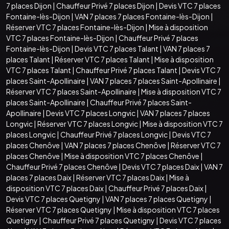
7 places Dijon
|
Chauffeur Privé 7 places Dijon
|
Devis VTC 7 places
Fontaine-lès-Dijon
|
VAN 7 places 7 places Fontaine-lès-Dijon
|
Réserver VTC 7 places Fontaine-lès-Dijon
|
Mise à disposition
VTC 7 places Fontaine-lès-Dijon
|
Chauffeur Privé 7 places
Fontaine-lès-Dijon
|
Devis VTC 7 places Talant
|
VAN 7 places 7
places Talant
|
Réserver VTC 7 places Talant
|
Mise à disposition
VTC 7 places Talant
|
Chauffeur Privé 7 places Talant
|
Devis VTC 7
places Saint-Apollinaire
|
VAN 7 places 7 places Saint-Apollinaire
|
Réserver VTC 7 places Saint-Apollinaire
|
Mise à disposition VTC 7
places Saint-Apollinaire
|
Chauffeur Privé 7 places Saint-
Apollinaire
|
Devis VTC 7 places Longvic
|
VAN 7 places 7 places
Longvic
|
Réserver VTC 7 places Longvic
|
Mise à disposition VTC 7
places Longvic
|
Chauffeur Privé 7 places Longvic
|
Devis VTC 7
places Chenôve
|
VAN 7 places 7 places Chenôve
|
Réserver VTC 7
places Chenôve
|
Mise à disposition VTC 7 places Chenôve
|
Chauffeur Privé 7 places Chenôve
|
Devis VTC 7 places Daix
|
VAN 7
places 7 places Daix
|
Réserver VTC 7 places Daix
|
Mise à
disposition VTC 7 places Daix
|
Chauffeur Privé 7 places Daix
|
Devis VTC 7 places Quetigny
|
VAN 7 places 7 places Quetigny
|
Réserver VTC 7 places Quetigny
|
Mise à disposition VTC 7 places
Quetigny
|
Chauffeur Privé 7 places Quetigny
|
Devis VTC 7 places