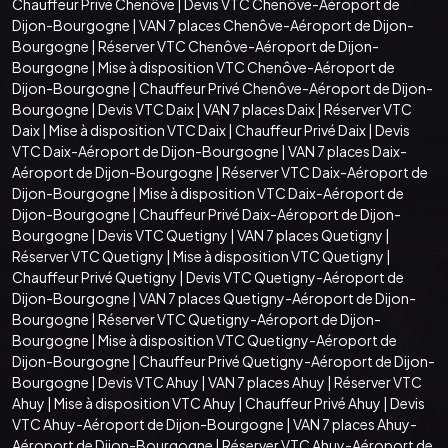
Chauffeur Privé Chenôve
|
Devis VTC Chenôve-Aéroport de
Dijon-Bourgogne
|
VAN 7 places Chenôve-Aéroport de Dijon-
Bourgogne
|
Réserver VTC Chenôve-Aéroport de Dijon-
Bourgogne
|
Mise à disposition VTC Chenôve-Aéroport de
Dijon-Bourgogne
|
Chauffeur Privé Chenôve-Aéroport de Dijon-
Bourgogne
|
Devis VTC Daix
|
VAN 7 places Daix
|
Réserver VTC
Daix
|
Mise à disposition VTC Daix
|
Chauffeur Privé Daix
|
Devis
VTC Daix-Aéroport de Dijon-Bourgogne
|
VAN 7 places Daix-
Aéroport de Dijon-Bourgogne
|
Réserver VTC Daix-Aéroport de
Dijon-Bourgogne
|
Mise à disposition VTC Daix-Aéroport de
Dijon-Bourgogne
|
Chauffeur Privé Daix-Aéroport de Dijon-
Bourgogne
|
Devis VTC Quetigny
|
VAN 7 places Quetigny
|
Réserver VTC Quetigny
|
Mise à disposition VTC Quetigny
|
Chauffeur Privé Quetigny
|
Devis VTC Quetigny-Aéroport de
Dijon-Bourgogne
|
VAN 7 places Quetigny-Aéroport de Dijon-
Bourgogne
|
Réserver VTC Quetigny-Aéroport de Dijon-
Bourgogne
|
Mise à disposition VTC Quetigny-Aéroport de
Dijon-Bourgogne
|
Chauffeur Privé Quetigny-Aéroport de Dijon-
Bourgogne
|
Devis VTC Ahuy
|
VAN 7 places Ahuy
|
Réserver VTC
Ahuy
|
Mise à disposition VTC Ahuy
|
Chauffeur Privé Ahuy
|
Devis
VTC Ahuy-Aéroport de Dijon-Bourgogne
|
VAN 7 places Ahuy-
Aéroport de Dijon-Bourgogne
|
Réserver VTC Ahuy-Aéroport de