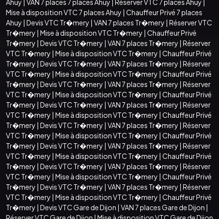
Ahuy
|
VAN 7 places 7 places Ahuy
|
Réserver VTC 7 places Ahuy
|
Mise à disposition VTC 7 places Ahuy
|
Chauffeur Privé 7 places
Ahuy
|
Devis VTC Tr�mery
|
VAN 7 places Tr�mery
|
Réserver VTC
Tr�mery
|
Mise à disposition VTC Tr�mery
|
Chauffeur Privé
Tr�mery
|
Devis VTC Tr�mery
|
VAN 7 places Tr�mery
|
Réserver
VTC Tr�mery
|
Mise à disposition VTC Tr�mery
|
Chauffeur Privé
Tr�mery
|
Devis VTC Tr�mery
|
VAN 7 places Tr�mery
|
Réserver
VTC Tr�mery
|
Mise à disposition VTC Tr�mery
|
Chauffeur Privé
Tr�mery
|
Devis VTC Tr�mery
|
VAN 7 places Tr�mery
|
Réserver
VTC Tr�mery
|
Mise à disposition VTC Tr�mery
|
Chauffeur Privé
Tr�mery
|
Devis VTC Tr�mery
|
VAN 7 places Tr�mery
|
Réserver
VTC Tr�mery
|
Mise à disposition VTC Tr�mery
|
Chauffeur Privé
Tr�mery
|
Devis VTC Tr�mery
|
VAN 7 places Tr�mery
|
Réserver
VTC Tr�mery
|
Mise à disposition VTC Tr�mery
|
Chauffeur Privé
Tr�mery
|
Devis VTC Tr�mery
|
VAN 7 places Tr�mery
|
Réserver
VTC Tr�mery
|
Mise à disposition VTC Tr�mery
|
Chauffeur Privé
Tr�mery
|
Devis VTC Tr�mery
|
VAN 7 places Tr�mery
|
Réserver
VTC Tr�mery
|
Mise à disposition VTC Tr�mery
|
Chauffeur Privé
Tr�mery
|
Devis VTC Tr�mery
|
VAN 7 places Tr�mery
|
Réserver
VTC Tr�mery
|
Mise à disposition VTC Tr�mery
|
Chauffeur Privé
Tr�mery
|
Devis VTC Gare de Dijon
|
VAN 7 places Gare de Dijon
|
Réserver VTC Gare de Dijon
|
Mise à disposition VTC Gare de Dijon