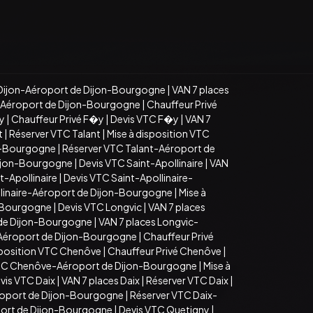
Dijon-Aéroport de Dijon-Bourgogne
|
VAN 7 places
n-Aéroport de Dijon-Bourgogne
|
Chauffeur Privé
�y
|
Chauffeur Privé F�y
|
Devis VTC F�y
|
VAN 7
t
|
Réserver VTC Talant
|
Mise à disposition VTC
on-Bourgogne
|
Réserver VTC Talant-Aéroport de
Dijon-Bourgogne
|
Devis VTC Saint-Apollinaire
|
VAN
t-Apollinaire
|
Devis VTC Saint-Apollinaire-
llinaire-Aéroport de Dijon-Bourgogne
|
Mise à
n-Bourgogne
|
Devis VTC Longvic
|
VAN 7 places
 de Dijon-Bourgogne
|
VAN 7 places Longvic-
-Aéroport de Dijon-Bourgogne
|
Chauffeur Privé
sposition VTC Chenôve
|
Chauffeur Privé Chenôve
|
TC Chenôve-Aéroport de Dijon-Bourgogne
|
Mise à
vis VTC Daix
|
VAN 7 places Daix
|
Réserver VTC Daix
|
roport de Dijon-Bourgogne
|
Réserver VTC Daix-
port de Dijon-Bourgogne
|
Devis VTC Quetigny
|