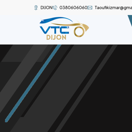
DIJON
0380606060
Taoufikizmar@gma