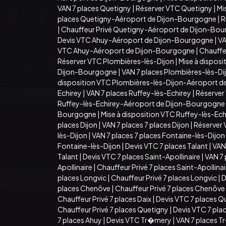
VAN 7 places Quetigny
|
Réserver VTC Quetigny
|
Mi
places Quetigny-Aéroport de Dijon-Bourgogne
|
R
|
Chauffeur Privé Quetigny-Aéroport de Dijon-Bo
Devis VTC Ahuy-Aéroport de Dijon-Bourgogne
|
VA
VTC Ahuy-Aéroport de Dijon-Bourgogne
|
Chauffe
Réserver VTC Plombières-lès-Dijon
|
Mise à dispos
Dijon-Bourgogne
|
VAN 7 places Plombières-lès-D
disposition VTC Plombières-lès-Dijon-Aéroport 
Echirey
|
VAN 7 places Ruffey-lès-Echirey
|
Réserver
Ruffey-lès-Echirey-Aéroport de Dijon-Bourgogne
Bourgogne
|
Mise à disposition VTC Ruffey-lès-E
places Dijon
|
VAN 7 places 7 places Dijon
|
Réserver 
lès-Dijon
|
VAN 7 places 7 places Fontaine-lès-Dijon
Fontaine-lès-Dijon
|
Devis VTC 7 places Talant
|
VAN 
Talant
|
Devis VTC 7 places Saint-Apollinaire
|
VAN 7 
Apollinaire
|
Chauffeur Privé 7 places Saint-Apollina
places Longvic
|
Chauffeur Privé 7 places Longvic
|
D
places Chenôve
|
Chauffeur Privé 7 places Chenôve
Chauffeur Privé 7 places Daix
|
Devis VTC 7 places Q
Chauffeur Privé 7 places Quetigny
|
Devis VTC 7 pla
7 places Ahuy
|
Devis VTC Tr�mery
|
VAN 7 places 