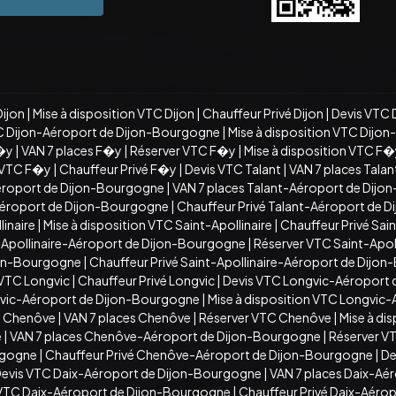
Dijon
|
Mise à disposition VTC Dijon
|
Chauffeur Privé Dijon
|
Devis VTC 
C Dijon-Aéroport de Dijon-Bourgogne
|
Mise à disposition VTC Dijo
�y
|
VAN 7 places F�y
|
Réserver VTC F�y
|
Mise à disposition VTC F
n VTC F�y
|
Chauffeur Privé F�y
|
Devis VTC Talant
|
VAN 7 places Talan
éroport de Dijon-Bourgogne
|
VAN 7 places Talant-Aéroport de Dij
-Aéroport de Dijon-Bourgogne
|
Chauffeur Privé Talant-Aéroport de 
inaire
|
Mise à disposition VTC Saint-Apollinaire
|
Chauffeur Privé Sain
t-Apollinaire-Aéroport de Dijon-Bourgogne
|
Réserver VTC Saint-Apo
ijon-Bourgogne
|
Chauffeur Privé Saint-Apollinaire-Aéroport de Dijo
 VTC Longvic
|
Chauffeur Privé Longvic
|
Devis VTC Longvic-Aéroport
vic-Aéroport de Dijon-Bourgogne
|
Mise à disposition VTC Longvic
C Chenôve
|
VAN 7 places Chenôve
|
Réserver VTC Chenôve
|
Mise à di
e
|
VAN 7 places Chenôve-Aéroport de Dijon-Bourgogne
|
Réserver V
rgogne
|
Chauffeur Privé Chenôve-Aéroport de Dijon-Bourgogne
|
De
evis VTC Daix-Aéroport de Dijon-Bourgogne
|
VAN 7 places Daix-Aé
n VTC Daix-Aéroport de Dijon-Bourgogne
|
Chauffeur Privé Daix-Aéro