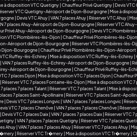
se à disposition VTC Quetigny
|
Chauffeur Privé Quetigny
|
Devis VTC
éserver VTC Quetigny-Aéroport de Dijon-Bourgogne
|
Mise à dispo
urgogne
|
Devis VTC Ahuy
|
VAN 7 places Ahuy
|
Réserver VTC Ahuy
|
Mis
N 7 places Ahuy-Aéroport de Dijon-Bourgogne
|
Réserver VTC Ahuy
ur Privé Ahuy-Aéroport de Dijon-Bourgogne
|
Devis VTC Plombières-
ition VTC Plombières-lès-Dijon
|
Chauffeur Privé Plombières-lès-Dijo
ijon-Aéroport de Dijon-Bourgogne
|
Réserver VTC Plombières-lès-D
de Dijon-Bourgogne
|
Chauffeur Privé Plombières-lès-Dijon-Aéropor
 VTC Ruffey-lès-Echirey
|
Mise à disposition VTC Ruffey-lès-Echirey
|
|
VAN 7 places Ruffey-lès-Echirey-Aéroport de Dijon-Bourgogne
|
Ré
chirey-Aéroport de Dijon-Bourgogne
|
Chauffeur Privé Ruffey-lès-Ec
VTC 7 places Dijon
|
Mise à disposition VTC 7 places Dijon
|
Chauffeur Pr
|
Réserver VTC 7 places Fontaine-lès-Dijon
|
Mise à disposition VTC 7
7 places 7 places Talant
|
Réserver VTC 7 places Talant
|
Mise à disposi
places 7 places Saint-Apollinaire
|
Réserver VTC 7 places Saint-Apollin
ire
|
Devis VTC 7 places Longvic
|
VAN 7 places 7 places Longvic
|
Réserv
evis VTC 7 places Chenôve
|
VAN 7 places 7 places Chenôve
|
Réserver
|
Devis VTC 7 places Daix
|
VAN 7 places 7 places Daix
|
Réserver VTC 7 
uetigny
|
VAN 7 places 7 places Quetigny
|
Réserver VTC 7 places Quet
ces Ahuy
|
VAN 7 places 7 places Ahuy
|
Réserver VTC 7 places Ahuy
|
Mis
Tr�mery
|
Réserver VTC Tr�mery
|
Mise à disposition VTC Tr�mery
|
C