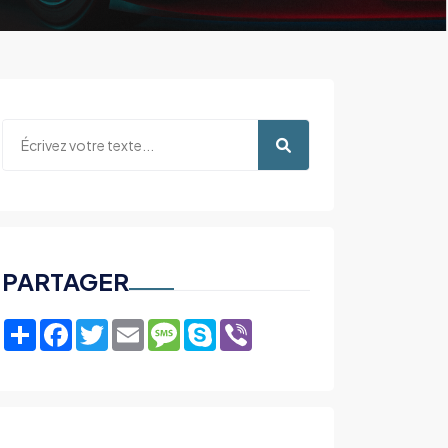
PARTAGER
Share
Facebook
Twitter
Email
Message
Skype
Viber