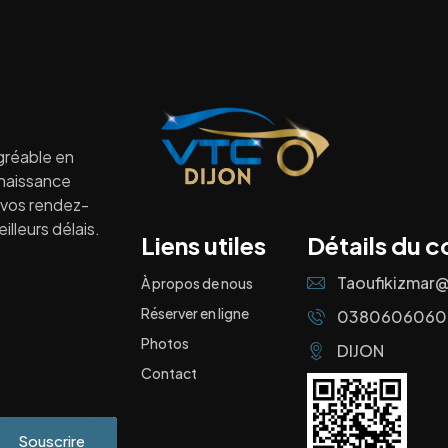
gréable en
nnaissance
à vos rendez-
lleurs délais.
Liens utiles
Détails du c
Taoufikizmar
À propos de nous
Réserver en ligne
0380606060
Photos
DIJON
Contact
Souscrire