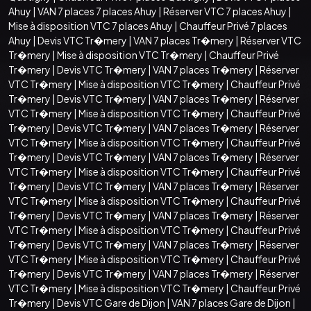
Ahuy
|
VAN 7 places 7 places Ahuy
|
Réserver VTC 7 places Ahuy
|
Mise à disposition VTC 7 places Ahuy
|
Chauffeur Privé 7 places
Ahuy
|
Devis VTC Tr�mery
|
VAN 7 places Tr�mery
|
Réserver VTC
Tr�mery
|
Mise à disposition VTC Tr�mery
|
Chauffeur Privé
Tr�mery
|
Devis VTC Tr�mery
|
VAN 7 places Tr�mery
|
Réserver
VTC Tr�mery
|
Mise à disposition VTC Tr�mery
|
Chauffeur Privé
Tr�mery
|
Devis VTC Tr�mery
|
VAN 7 places Tr�mery
|
Réserver
VTC Tr�mery
|
Mise à disposition VTC Tr�mery
|
Chauffeur Privé
Tr�mery
|
Devis VTC Tr�mery
|
VAN 7 places Tr�mery
|
Réserver
VTC Tr�mery
|
Mise à disposition VTC Tr�mery
|
Chauffeur Privé
Tr�mery
|
Devis VTC Tr�mery
|
VAN 7 places Tr�mery
|
Réserver
VTC Tr�mery
|
Mise à disposition VTC Tr�mery
|
Chauffeur Privé
Tr�mery
|
Devis VTC Tr�mery
|
VAN 7 places Tr�mery
|
Réserver
VTC Tr�mery
|
Mise à disposition VTC Tr�mery
|
Chauffeur Privé
Tr�mery
|
Devis VTC Tr�mery
|
VAN 7 places Tr�mery
|
Réserver
VTC Tr�mery
|
Mise à disposition VTC Tr�mery
|
Chauffeur Privé
Tr�mery
|
Devis VTC Tr�mery
|
VAN 7 places Tr�mery
|
Réserver
VTC Tr�mery
|
Mise à disposition VTC Tr�mery
|
Chauffeur Privé
Tr�mery
|
Devis VTC Tr�mery
|
VAN 7 places Tr�mery
|
Réserver
VTC Tr�mery
|
Mise à disposition VTC Tr�mery
|
Chauffeur Privé
Tr�mery
|
Devis VTC Gare de Dijon
|
VAN 7 places Gare de Dijon
|