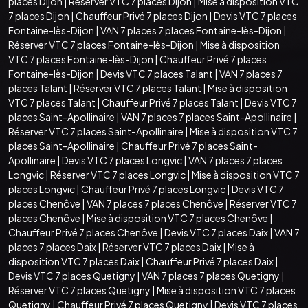
places Dijon
|
Réserver VTC 7 places Dijon
|
Mise à disposition VTC
7 places Dijon
|
Chauffeur Privé 7 places Dijon
|
Devis VTC 7 places
Fontaine-lès-Dijon
|
VAN 7 places 7 places Fontaine-lès-Dijon
|
Réserver VTC 7 places Fontaine-lès-Dijon
|
Mise à disposition
VTC 7 places Fontaine-lès-Dijon
|
Chauffeur Privé 7 places
Fontaine-lès-Dijon
|
Devis VTC 7 places Talant
|
VAN 7 places 7
places Talant
|
Réserver VTC 7 places Talant
|
Mise à disposition
VTC 7 places Talant
|
Chauffeur Privé 7 places Talant
|
Devis VTC 7
places Saint-Apollinaire
|
VAN 7 places 7 places Saint-Apollinaire
|
Réserver VTC 7 places Saint-Apollinaire
|
Mise à disposition VTC 7
places Saint-Apollinaire
|
Chauffeur Privé 7 places Saint-
Apollinaire
|
Devis VTC 7 places Longvic
|
VAN 7 places 7 places
Longvic
|
Réserver VTC 7 places Longvic
|
Mise à disposition VTC 7
places Longvic
|
Chauffeur Privé 7 places Longvic
|
Devis VTC 7
places Chenôve
|
VAN 7 places 7 places Chenôve
|
Réserver VTC 7
places Chenôve
|
Mise à disposition VTC 7 places Chenôve
|
Chauffeur Privé 7 places Chenôve
|
Devis VTC 7 places Daix
|
VAN 7
places 7 places Daix
|
Réserver VTC 7 places Daix
|
Mise à
disposition VTC 7 places Daix
|
Chauffeur Privé 7 places Daix
|
Devis VTC 7 places Quetigny
|
VAN 7 places 7 places Quetigny
|
Réserver VTC 7 places Quetigny
|
Mise à disposition VTC 7 places
Quetigny
|
Chauffeur Privé 7 places Quetigny
|
Devis VTC 7 places