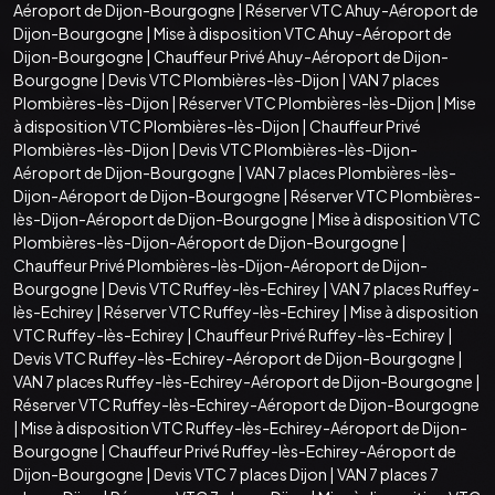
Aéroport de Dijon-Bourgogne
|
Réserver VTC Ahuy-Aéroport de
Dijon-Bourgogne
|
Mise à disposition VTC Ahuy-Aéroport de
Dijon-Bourgogne
|
Chauffeur Privé Ahuy-Aéroport de Dijon-
Bourgogne
|
Devis VTC Plombières-lès-Dijon
|
VAN 7 places
Plombières-lès-Dijon
|
Réserver VTC Plombières-lès-Dijon
|
Mise
à disposition VTC Plombières-lès-Dijon
|
Chauffeur Privé
Plombières-lès-Dijon
|
Devis VTC Plombières-lès-Dijon-
Aéroport de Dijon-Bourgogne
|
VAN 7 places Plombières-lès-
Dijon-Aéroport de Dijon-Bourgogne
|
Réserver VTC Plombières-
lès-Dijon-Aéroport de Dijon-Bourgogne
|
Mise à disposition VTC
Plombières-lès-Dijon-Aéroport de Dijon-Bourgogne
|
Chauffeur Privé Plombières-lès-Dijon-Aéroport de Dijon-
Bourgogne
|
Devis VTC Ruffey-lès-Echirey
|
VAN 7 places Ruffey-
lès-Echirey
|
Réserver VTC Ruffey-lès-Echirey
|
Mise à disposition
VTC Ruffey-lès-Echirey
|
Chauffeur Privé Ruffey-lès-Echirey
|
Devis VTC Ruffey-lès-Echirey-Aéroport de Dijon-Bourgogne
|
VAN 7 places Ruffey-lès-Echirey-Aéroport de Dijon-Bourgogne
|
Réserver VTC Ruffey-lès-Echirey-Aéroport de Dijon-Bourgogne
|
Mise à disposition VTC Ruffey-lès-Echirey-Aéroport de Dijon-
Bourgogne
|
Chauffeur Privé Ruffey-lès-Echirey-Aéroport de
Dijon-Bourgogne
|
Devis VTC 7 places Dijon
|
VAN 7 places 7