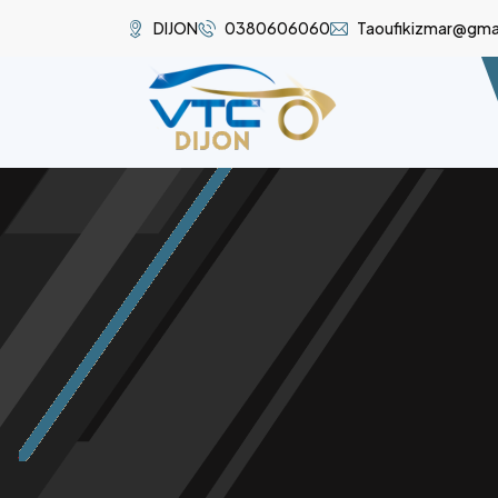
DIJON
0380606060
Taoufikizmar@gma