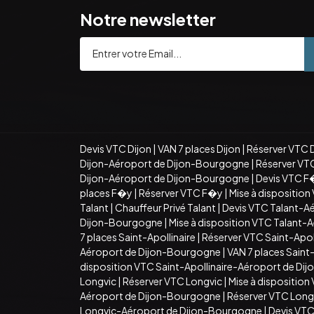
Notre newsletter
Devis VTC Dijon
|
VAN 7 places Dijon
|
Réserver VTC 
Dijon-Aéroport de Dijon-Bourgogne
|
Réserver VT
Dijon-Aéroport de Dijon-Bourgogne
|
Devis VTC F
places F�y
|
Réserver VTC F�y
|
Mise à dispositio
Talant
|
Chauffeur Privé Talant
|
Devis VTC Talant-A
Dijon-Bourgogne
|
Mise à disposition VTC Talant
7 places Saint-Apollinaire
|
Réserver VTC Saint-Apoll
Aéroport de Dijon-Bourgogne
|
VAN 7 places Sain
disposition VTC Saint-Apollinaire-Aéroport de D
Longvic
|
Réserver VTC Longvic
|
Mise à disposition
Aéroport de Dijon-Bourgogne
|
Réserver VTC Long
Longvic-Aéroport de Dijon-Bourgogne
|
Devis VT