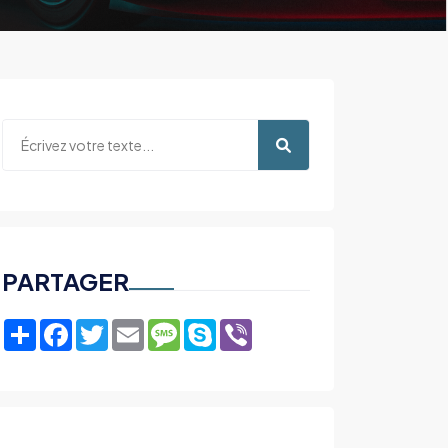
PARTAGER
Share
Facebook
Twitter
Email
Message
Skype
Viber