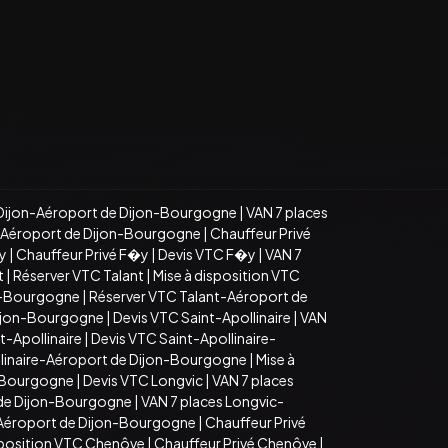
Dijon-Aéroport de Dijon-Bourgogne
|
VAN 7 places
n-Aéroport de Dijon-Bourgogne
|
Chauffeur Privé
�y
|
Chauffeur Privé F�y
|
Devis VTC F�y
|
VAN 7
t
|
Réserver VTC Talant
|
Mise à disposition VTC
on-Bourgogne
|
Réserver VTC Talant-Aéroport de
Dijon-Bourgogne
|
Devis VTC Saint-Apollinaire
|
VAN
t-Apollinaire
|
Devis VTC Saint-Apollinaire-
llinaire-Aéroport de Dijon-Bourgogne
|
Mise à
n-Bourgogne
|
Devis VTC Longvic
|
VAN 7 places
 de Dijon-Bourgogne
|
VAN 7 places Longvic-
-Aéroport de Dijon-Bourgogne
|
Chauffeur Privé
sposition VTC Chenôve
|
Chauffeur Privé Chenôve
|