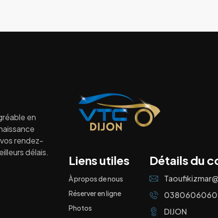
gréable en
nnaissance
à vos rendez-
lleurs délais.
Liens utiles
Détails du c
Taoufikizmar
À propos de nous
Réserver en ligne
0380606060
Photos
DIJON