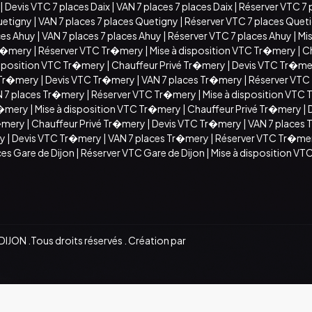
|
Devis VTC 7 places Daix
|
VAN 7 places 7 places Daix
|
Réserver VTC 7 
uetigny
|
VAN 7 places 7 places Quetigny
|
Réserver VTC 7 places Quet
ces Ahuy
|
VAN 7 places 7 places Ahuy
|
Réserver VTC 7 places Ahuy
|
Mis
Tr�mery
|
Réserver VTC Tr�mery
|
Mise à disposition VTC Tr�mery
|
C
isposition VTC Tr�mery
|
Chauffeur Privé Tr�mery
|
Devis VTC Tr�me
 Tr�mery
|
Devis VTC Tr�mery
|
VAN 7 places Tr�mery
|
Réserver VTC
 7 places Tr�mery
|
Réserver VTC Tr�mery
|
Mise à disposition VTC
r�mery
|
Mise à disposition VTC Tr�mery
|
Chauffeur Privé Tr�mery
|
r�mery
|
Chauffeur Privé Tr�mery
|
Devis VTC Tr�mery
|
VAN 7 places
ry
|
Devis VTC Tr�mery
|
VAN 7 places Tr�mery
|
Réserver VTC Tr�me
ces Gare de Dijon
|
Réserver VTC Gare de Dijon
|
Mise à disposition VTC
JON .Tous droits réservés . Création par