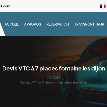
il.com
ACCUEIL
À PROPOS
RESERVATION
TRANSPORT TPMR
Devis VTC à 7 places fontaine les dijon
Accueil
Devis VTC à 7 places fontaine les dijon