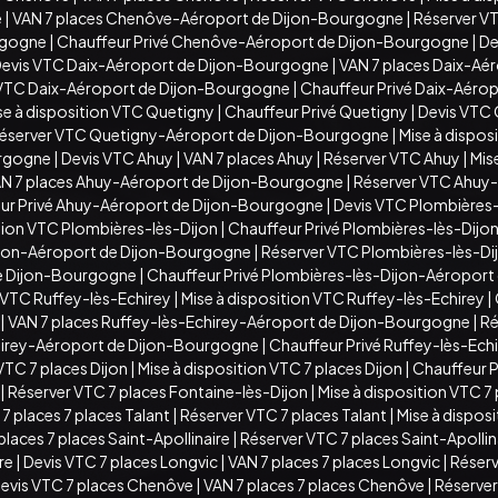
e
|
VAN 7 places Chenôve-Aéroport de Dijon-Bourgogne
|
Réserver V
rgogne
|
Chauffeur Privé Chenôve-Aéroport de Dijon-Bourgogne
|
De
evis VTC Daix-Aéroport de Dijon-Bourgogne
|
VAN 7 places Daix-Aé
n VTC Daix-Aéroport de Dijon-Bourgogne
|
Chauffeur Privé Daix-Aéro
se à disposition VTC Quetigny
|
Chauffeur Privé Quetigny
|
Devis VTC
éserver VTC Quetigny-Aéroport de Dijon-Bourgogne
|
Mise à dispo
urgogne
|
Devis VTC Ahuy
|
VAN 7 places Ahuy
|
Réserver VTC Ahuy
|
Mis
N 7 places Ahuy-Aéroport de Dijon-Bourgogne
|
Réserver VTC Ahuy
ur Privé Ahuy-Aéroport de Dijon-Bourgogne
|
Devis VTC Plombières-
ition VTC Plombières-lès-Dijon
|
Chauffeur Privé Plombières-lès-Dijo
ijon-Aéroport de Dijon-Bourgogne
|
Réserver VTC Plombières-lès-D
de Dijon-Bourgogne
|
Chauffeur Privé Plombières-lès-Dijon-Aéropor
 VTC Ruffey-lès-Echirey
|
Mise à disposition VTC Ruffey-lès-Echirey
|
|
VAN 7 places Ruffey-lès-Echirey-Aéroport de Dijon-Bourgogne
|
Ré
chirey-Aéroport de Dijon-Bourgogne
|
Chauffeur Privé Ruffey-lès-Ec
VTC 7 places Dijon
|
Mise à disposition VTC 7 places Dijon
|
Chauffeur Pr
|
Réserver VTC 7 places Fontaine-lès-Dijon
|
Mise à disposition VTC 7
7 places 7 places Talant
|
Réserver VTC 7 places Talant
|
Mise à disposi
places 7 places Saint-Apollinaire
|
Réserver VTC 7 places Saint-Apollin
ire
|
Devis VTC 7 places Longvic
|
VAN 7 places 7 places Longvic
|
Réserv
evis VTC 7 places Chenôve
|
VAN 7 places 7 places Chenôve
|
Réserver