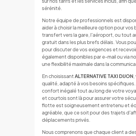
sur nos tarifs et les services inclus, afin 
sérénité.
Notre équipe de professionnels est dispo
aider à choisir la meilleure option pour v
transfert vers la gare, l'aéroport, ou tout 
gratuit dans les plus brefs délais. Vous
pour discuter de vos exigences et recevo
également disponibles par e-mail ou via no
une flexibilité maximale dans la communica
En choisissant
ALTERNATIVE TAXI DIJON
,
qualité, adapté à vos besoins spécifiques.
confort inégalé tout au long de votre vo
et courtois sont là pour assurer votre séc
flotte est soigneusement entretenu et éq
agréable, que ce soit pour des trajets d'af
déplacements privés.
Nous comprenons que chaque client a des 