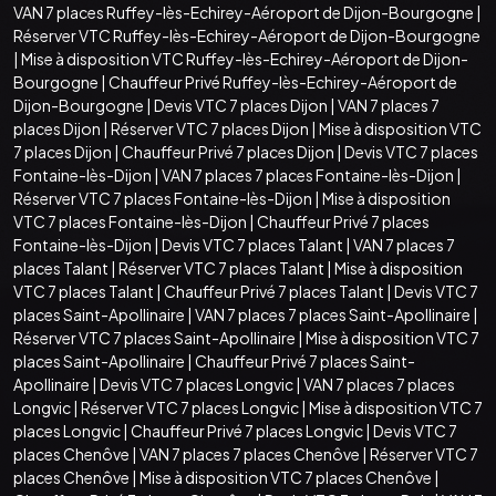
VAN 7 places Ruffey-lès-Echirey-Aéroport de Dijon-Bourgogne
|
Réserver VTC Ruffey-lès-Echirey-Aéroport de Dijon-Bourgogne
|
Mise à disposition VTC Ruffey-lès-Echirey-Aéroport de Dijon-
Bourgogne
|
Chauffeur Privé Ruffey-lès-Echirey-Aéroport de
Dijon-Bourgogne
|
Devis VTC 7 places Dijon
|
VAN 7 places 7
places Dijon
|
Réserver VTC 7 places Dijon
|
Mise à disposition VTC
7 places Dijon
|
Chauffeur Privé 7 places Dijon
|
Devis VTC 7 places
Fontaine-lès-Dijon
|
VAN 7 places 7 places Fontaine-lès-Dijon
|
Réserver VTC 7 places Fontaine-lès-Dijon
|
Mise à disposition
VTC 7 places Fontaine-lès-Dijon
|
Chauffeur Privé 7 places
Fontaine-lès-Dijon
|
Devis VTC 7 places Talant
|
VAN 7 places 7
places Talant
|
Réserver VTC 7 places Talant
|
Mise à disposition
VTC 7 places Talant
|
Chauffeur Privé 7 places Talant
|
Devis VTC 7
places Saint-Apollinaire
|
VAN 7 places 7 places Saint-Apollinaire
|
Réserver VTC 7 places Saint-Apollinaire
|
Mise à disposition VTC 7
places Saint-Apollinaire
|
Chauffeur Privé 7 places Saint-
Apollinaire
|
Devis VTC 7 places Longvic
|
VAN 7 places 7 places
Longvic
|
Réserver VTC 7 places Longvic
|
Mise à disposition VTC 7
places Longvic
|
Chauffeur Privé 7 places Longvic
|
Devis VTC 7
places Chenôve
|
VAN 7 places 7 places Chenôve
|
Réserver VTC 7
places Chenôve
|
Mise à disposition VTC 7 places Chenôve
|