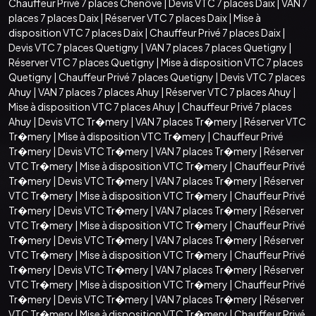
Chauffeur Privé 7 places Chenôve
|
Devis VTC 7 places Daix
|
VAN 7
places 7 places Daix
|
Réserver VTC 7 places Daix
|
Mise à
disposition VTC 7 places Daix
|
Chauffeur Privé 7 places Daix
|
Devis VTC 7 places Quetigny
|
VAN 7 places 7 places Quetigny
|
Réserver VTC 7 places Quetigny
|
Mise à disposition VTC 7 places
Quetigny
|
Chauffeur Privé 7 places Quetigny
|
Devis VTC 7 places
Ahuy
|
VAN 7 places 7 places Ahuy
|
Réserver VTC 7 places Ahuy
|
Mise à disposition VTC 7 places Ahuy
|
Chauffeur Privé 7 places
Ahuy
|
Devis VTC Tr�mery
|
VAN 7 places Tr�mery
|
Réserver VTC
Tr�mery
|
Mise à disposition VTC Tr�mery
|
Chauffeur Privé
Tr�mery
|
Devis VTC Tr�mery
|
VAN 7 places Tr�mery
|
Réserver
VTC Tr�mery
|
Mise à disposition VTC Tr�mery
|
Chauffeur Privé
Tr�mery
|
Devis VTC Tr�mery
|
VAN 7 places Tr�mery
|
Réserver
VTC Tr�mery
|
Mise à disposition VTC Tr�mery
|
Chauffeur Privé
Tr�mery
|
Devis VTC Tr�mery
|
VAN 7 places Tr�mery
|
Réserver
VTC Tr�mery
|
Mise à disposition VTC Tr�mery
|
Chauffeur Privé
Tr�mery
|
Devis VTC Tr�mery
|
VAN 7 places Tr�mery
|
Réserver
VTC Tr�mery
|
Mise à disposition VTC Tr�mery
|
Chauffeur Privé
Tr�mery
|
Devis VTC Tr�mery
|
VAN 7 places Tr�mery
|
Réserver
VTC Tr�mery
|
Mise à disposition VTC Tr�mery
|
Chauffeur Privé
Tr�mery
|
Devis VTC Tr�mery
|
VAN 7 places Tr�mery
|
Réserver
VTC Tr�mery
|
Mise à disposition VTC Tr�mery
|
Chauffeur Privé