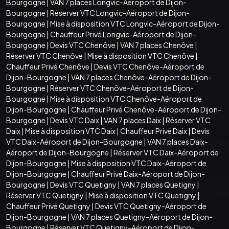
Bourgogne
|
VAN 7 places Longvic-Aéroport de Dijon-
Bourgogne
|
Réserver VTC Longvic-Aéroport de Dijon-
Bourgogne
|
Mise à disposition VTC Longvic-Aéroport de Dijon-
Bourgogne
|
Chauffeur Privé Longvic-Aéroport de Dijon-
Bourgogne
|
Devis VTC Chenôve
|
VAN 7 places Chenôve
|
Réserver VTC Chenôve
|
Mise à disposition VTC Chenôve
|
Chauffeur Privé Chenôve
|
Devis VTC Chenôve-Aéroport de
Dijon-Bourgogne
|
VAN 7 places Chenôve-Aéroport de Dijon-
Bourgogne
|
Réserver VTC Chenôve-Aéroport de Dijon-
Bourgogne
|
Mise à disposition VTC Chenôve-Aéroport de
Dijon-Bourgogne
|
Chauffeur Privé Chenôve-Aéroport de Dijon-
Bourgogne
|
Devis VTC Daix
|
VAN 7 places Daix
|
Réserver VTC
Daix
|
Mise à disposition VTC Daix
|
Chauffeur Privé Daix
|
Devis
VTC Daix-Aéroport de Dijon-Bourgogne
|
VAN 7 places Daix-
Aéroport de Dijon-Bourgogne
|
Réserver VTC Daix-Aéroport de
Dijon-Bourgogne
|
Mise à disposition VTC Daix-Aéroport de
Dijon-Bourgogne
|
Chauffeur Privé Daix-Aéroport de Dijon-
Bourgogne
|
Devis VTC Quetigny
|
VAN 7 places Quetigny
|
Réserver VTC Quetigny
|
Mise à disposition VTC Quetigny
|
Chauffeur Privé Quetigny
|
Devis VTC Quetigny-Aéroport de
Dijon-Bourgogne
|
VAN 7 places Quetigny-Aéroport de Dijon-
Bourgogne
|
Réserver VTC Quetigny-Aéroport de Dijon-