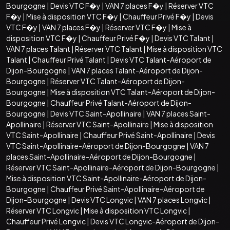
Bourgogne
|
Devis VTC F�y
|
VAN 7 places F�y
|
Réserver VTC
F�y
|
Mise à disposition VTC F�y
|
Chauffeur Privé F�y
|
Devis
VTC F�y
|
VAN 7 places F�y
|
Réserver VTC F�y
|
Mise à
disposition VTC F�y
|
Chauffeur Privé F�y
|
Devis VTC Talant
|
VAN 7 places Talant
|
Réserver VTC Talant
|
Mise à disposition VTC
Talant
|
Chauffeur Privé Talant
|
Devis VTC Talant-Aéroport de
Dijon-Bourgogne
|
VAN 7 places Talant-Aéroport de Dijon-
Bourgogne
|
Réserver VTC Talant-Aéroport de Dijon-
Bourgogne
|
Mise à disposition VTC Talant-Aéroport de Dijon-
Bourgogne
|
Chauffeur Privé Talant-Aéroport de Dijon-
Bourgogne
|
Devis VTC Saint-Apollinaire
|
VAN 7 places Saint-
Apollinaire
|
Réserver VTC Saint-Apollinaire
|
Mise à disposition
VTC Saint-Apollinaire
|
Chauffeur Privé Saint-Apollinaire
|
Devis
VTC Saint-Apollinaire-Aéroport de Dijon-Bourgogne
|
VAN 7
places Saint-Apollinaire-Aéroport de Dijon-Bourgogne
|
Réserver VTC Saint-Apollinaire-Aéroport de Dijon-Bourgogne
|
Mise à disposition VTC Saint-Apollinaire-Aéroport de Dijon-
Bourgogne
|
Chauffeur Privé Saint-Apollinaire-Aéroport de
Dijon-Bourgogne
|
Devis VTC Longvic
|
VAN 7 places Longvic
|
Réserver VTC Longvic
|
Mise à disposition VTC Longvic
|
Chauffeur Privé Longvic
|
Devis VTC Longvic-Aéroport de Dijon-