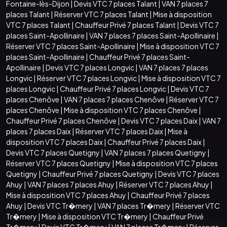
Fontaine-lès-Dijon
|
Devis VTC 7 places Talant
|
VAN 7 places 7
places Talant
|
Réserver VTC 7 places Talant
|
Mise à disposition
VTC 7 places Talant
|
Chauffeur Privé 7 places Talant
|
Devis VTC 7
places Saint-Apollinaire
|
VAN 7 places 7 places Saint-Apollinaire
|
Réserver VTC 7 places Saint-Apollinaire
|
Mise à disposition VTC 7
places Saint-Apollinaire
|
Chauffeur Privé 7 places Saint-
Apollinaire
|
Devis VTC 7 places Longvic
|
VAN 7 places 7 places
Longvic
|
Réserver VTC 7 places Longvic
|
Mise à disposition VTC 7
places Longvic
|
Chauffeur Privé 7 places Longvic
|
Devis VTC 7
places Chenôve
|
VAN 7 places 7 places Chenôve
|
Réserver VTC 7
places Chenôve
|
Mise à disposition VTC 7 places Chenôve
|
Chauffeur Privé 7 places Chenôve
|
Devis VTC 7 places Daix
|
VAN 7
places 7 places Daix
|
Réserver VTC 7 places Daix
|
Mise à
disposition VTC 7 places Daix
|
Chauffeur Privé 7 places Daix
|
Devis VTC 7 places Quetigny
|
VAN 7 places 7 places Quetigny
|
Réserver VTC 7 places Quetigny
|
Mise à disposition VTC 7 places
Quetigny
|
Chauffeur Privé 7 places Quetigny
|
Devis VTC 7 places
Ahuy
|
VAN 7 places 7 places Ahuy
|
Réserver VTC 7 places Ahuy
|
Mise à disposition VTC 7 places Ahuy
|
Chauffeur Privé 7 places
Ahuy
|
Devis VTC Tr�mery
|
VAN 7 places Tr�mery
|
Réserver VTC
Tr�mery
|
Mise à disposition VTC Tr�mery
|
Chauffeur Privé
Tr�mery
|
Devis VTC Tr�mery
|
VAN 7 places Tr�mery
|
Réserver