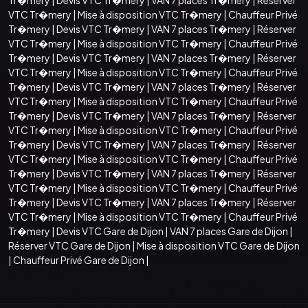
VTC Tr�mery
|
Mise à disposition VTC Tr�mery
|
Chauffeur Privé
Tr�mery
|
Devis VTC Tr�mery
|
VAN 7 places Tr�mery
|
Réserver
VTC Tr�mery
|
Mise à disposition VTC Tr�mery
|
Chauffeur Privé
Tr�mery
|
Devis VTC Tr�mery
|
VAN 7 places Tr�mery
|
Réserver
VTC Tr�mery
|
Mise à disposition VTC Tr�mery
|
Chauffeur Privé
Tr�mery
|
Devis VTC Tr�mery
|
VAN 7 places Tr�mery
|
Réserver
VTC Tr�mery
|
Mise à disposition VTC Tr�mery
|
Chauffeur Privé
Tr�mery
|
Devis VTC Tr�mery
|
VAN 7 places Tr�mery
|
Réserver
VTC Tr�mery
|
Mise à disposition VTC Tr�mery
|
Chauffeur Privé
Tr�mery
|
Devis VTC Tr�mery
|
VAN 7 places Tr�mery
|
Réserver
VTC Tr�mery
|
Mise à disposition VTC Tr�mery
|
Chauffeur Privé
Tr�mery
|
Devis VTC Tr�mery
|
VAN 7 places Tr�mery
|
Réserver
VTC Tr�mery
|
Mise à disposition VTC Tr�mery
|
Chauffeur Privé
Tr�mery
|
Devis VTC Tr�mery
|
VAN 7 places Tr�mery
|
Réserver
VTC Tr�mery
|
Mise à disposition VTC Tr�mery
|
Chauffeur Privé
Tr�mery
|
Devis VTC Gare de Dijon
|
VAN 7 places Gare de Dijon
|
Réserver VTC Gare de Dijon
|
Mise à disposition VTC Gare de Dijon
|
Chauffeur Privé Gare de Dijon
|