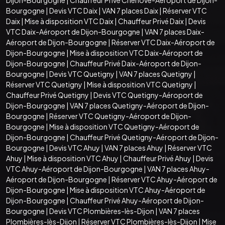
Bourgogne
|
Devis VTC Daix
|
VAN 7 places Daix
|
Réserver VTC
Daix
|
Mise à disposition VTC Daix
|
Chauffeur Privé Daix
|
Devis
VTC Daix-Aéroport de Dijon-Bourgogne
|
VAN 7 places Daix-
Aéroport de Dijon-Bourgogne
|
Réserver VTC Daix-Aéroport de
Dijon-Bourgogne
|
Mise à disposition VTC Daix-Aéroport de
Dijon-Bourgogne
|
Chauffeur Privé Daix-Aéroport de Dijon-
Bourgogne
|
Devis VTC Quetigny
|
VAN 7 places Quetigny
|
Réserver VTC Quetigny
|
Mise à disposition VTC Quetigny
|
Chauffeur Privé Quetigny
|
Devis VTC Quetigny-Aéroport de
Dijon-Bourgogne
|
VAN 7 places Quetigny-Aéroport de Dijon-
Bourgogne
|
Réserver VTC Quetigny-Aéroport de Dijon-
Bourgogne
|
Mise à disposition VTC Quetigny-Aéroport de
Dijon-Bourgogne
|
Chauffeur Privé Quetigny-Aéroport de Dijon-
Bourgogne
|
Devis VTC Ahuy
|
VAN 7 places Ahuy
|
Réserver VTC
Ahuy
|
Mise à disposition VTC Ahuy
|
Chauffeur Privé Ahuy
|
Devis
VTC Ahuy-Aéroport de Dijon-Bourgogne
|
VAN 7 places Ahuy-
Aéroport de Dijon-Bourgogne
|
Réserver VTC Ahuy-Aéroport de
Dijon-Bourgogne
|
Mise à disposition VTC Ahuy-Aéroport de
Dijon-Bourgogne
|
Chauffeur Privé Ahuy-Aéroport de Dijon-
Bourgogne
|
Devis VTC Plombières-lès-Dijon
|
VAN 7 places
Plombières-lès-Dijon
|
Réserver VTC Plombières-lès-Dijon
|
Mise