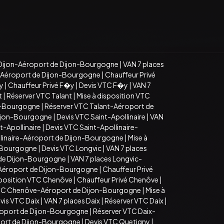
Dijon-Aéroport de Dijon-Bourgogne
|
VAN 7 places
n-Aéroport de Dijon-Bourgogne
|
Chauffeur Privé
�y
|
Chauffeur Privé F�y
|
Devis VTC F�y
|
VAN 7
t
|
Réserver VTC Talant
|
Mise à disposition VTC
on-Bourgogne
|
Réserver VTC Talant-Aéroport de
Dijon-Bourgogne
|
Devis VTC Saint-Apollinaire
|
VAN
t-Apollinaire
|
Devis VTC Saint-Apollinaire-
llinaire-Aéroport de Dijon-Bourgogne
|
Mise à
n-Bourgogne
|
Devis VTC Longvic
|
VAN 7 places
 de Dijon-Bourgogne
|
VAN 7 places Longvic-
-Aéroport de Dijon-Bourgogne
|
Chauffeur Privé
sposition VTC Chenôve
|
Chauffeur Privé Chenôve
|
TC Chenôve-Aéroport de Dijon-Bourgogne
|
Mise à
vis VTC Daix
|
VAN 7 places Daix
|
Réserver VTC Daix
|
roport de Dijon-Bourgogne
|
Réserver VTC Daix-
port de Dijon-Bourgogne
|
Devis VTC Quetigny
|