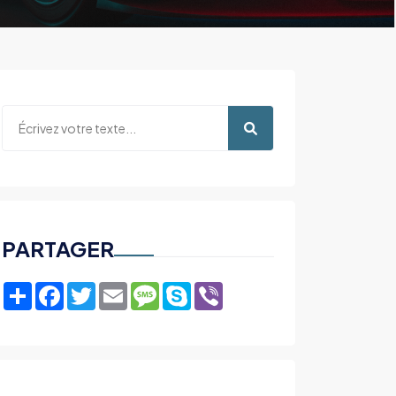
PARTAGER
Share
Facebook
Twitter
Email
Message
Skype
Viber