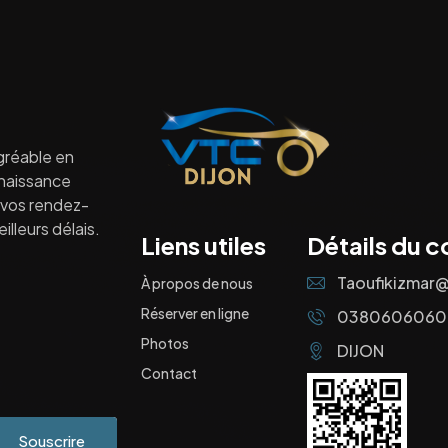
gréable en
nnaissance
à vos rendez-
lleurs délais.
Liens utiles
Détails du c
Taoufikizmar
À propos de nous
Réserver en ligne
0380606060
Photos
DIJON
Contact
Souscrire