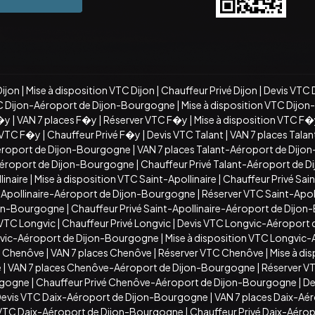
Dijon
|
Mise à disposition VTC Dijon
|
Chauffeur Privé Dijon
|
Devis VTC 
C Dijon-Aéroport de Dijon-Bourgogne
|
Mise à disposition VTC Dijo
�y
|
VAN 7 places F�y
|
Réserver VTC F�y
|
Mise à disposition VTC F
n VTC F�y
|
Chauffeur Privé F�y
|
Devis VTC Talant
|
VAN 7 places Talan
éroport de Dijon-Bourgogne
|
VAN 7 places Talant-Aéroport de Dij
-Aéroport de Dijon-Bourgogne
|
Chauffeur Privé Talant-Aéroport de 
inaire
|
Mise à disposition VTC Saint-Apollinaire
|
Chauffeur Privé Sain
t-Apollinaire-Aéroport de Dijon-Bourgogne
|
Réserver VTC Saint-Apo
ijon-Bourgogne
|
Chauffeur Privé Saint-Apollinaire-Aéroport de Dijo
 VTC Longvic
|
Chauffeur Privé Longvic
|
Devis VTC Longvic-Aéroport
vic-Aéroport de Dijon-Bourgogne
|
Mise à disposition VTC Longvic
C Chenôve
|
VAN 7 places Chenôve
|
Réserver VTC Chenôve
|
Mise à di
e
|
VAN 7 places Chenôve-Aéroport de Dijon-Bourgogne
|
Réserver V
rgogne
|
Chauffeur Privé Chenôve-Aéroport de Dijon-Bourgogne
|
De
evis VTC Daix-Aéroport de Dijon-Bourgogne
|
VAN 7 places Daix-Aé
n VTC Daix-Aéroport de Dijon-Bourgogne
|
Chauffeur Privé Daix-Aéro