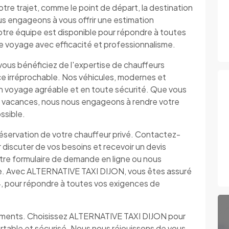
otre trajet, comme le point de départ, la destination
us engageons à vous offrir une estimation
otre équipe est disponible pour répondre à toutes
tre voyage avec efficacité et professionnalisme.
ous bénéficiez de l'expertise de chauffeurs
ice irréprochable. Nos véhicules, modernes et
un voyage agréable et en toute sécurité. Que vous
n vacances, nous nous engageons à rendre votre
ssible.
 réservation de votre chauffeur privé. Contactez-
iscuter de vos besoins et recevoir un devis
otre formulaire de demande en ligne ou nous
de. Avec ALTERNATIVE TAXI DIJON, vous êtes assuré
4, pour répondre à toutes vos exigences de
cements. Choisissez ALTERNATIVE TAXI DIJON pour
ortable et sécurisé. Nous nous réjouissons de vous