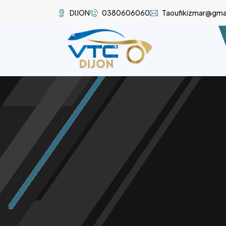
DIJON
0380606060
Taoufikizmar@gma