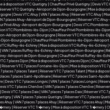
se à disposition VTC Quetigny
|
Chauffeur Privé Quetigny
|
Devis VTC
éserver VTC Quetigny-Aéroport de Dijon-Bourgogne
|
Mise à dispo
urgogne
|
Devis VTC Ahuy
|
VAN 7 places Ahuy
|
Réserver VTC Ahuy
|
Mis
N 7 places Ahuy-Aéroport de Dijon-Bourgogne
|
Réserver VTC Ahuy
ur Privé Ahuy-Aéroport de Dijon-Bourgogne
|
Devis VTC Plombières-
ition VTC Plombières-lès-Dijon
|
Chauffeur Privé Plombières-lès-Dijo
ijon-Aéroport de Dijon-Bourgogne
|
Réserver VTC Plombières-lès-D
de Dijon-Bourgogne
|
Chauffeur Privé Plombières-lès-Dijon-Aéropor
 VTC Ruffey-lès-Echirey
|
Mise à disposition VTC Ruffey-lès-Echirey
|
|
VAN 7 places Ruffey-lès-Echirey-Aéroport de Dijon-Bourgogne
|
Ré
chirey-Aéroport de Dijon-Bourgogne
|
Chauffeur Privé Ruffey-lès-Ec
VTC 7 places Dijon
|
Mise à disposition VTC 7 places Dijon
|
Chauffeur Pr
|
Réserver VTC 7 places Fontaine-lès-Dijon
|
Mise à disposition VTC 7
7 places 7 places Talant
|
Réserver VTC 7 places Talant
|
Mise à disposi
places 7 places Saint-Apollinaire
|
Réserver VTC 7 places Saint-Apollin
ire
|
Devis VTC 7 places Longvic
|
VAN 7 places 7 places Longvic
|
Réserv
evis VTC 7 places Chenôve
|
VAN 7 places 7 places Chenôve
|
Réserver
|
Devis VTC 7 places Daix
|
VAN 7 places 7 places Daix
|
Réserver VTC 7 
uetigny
|
VAN 7 places 7 places Quetigny
|
Réserver VTC 7 places Quet
ces Ahuy
|
VAN 7 places 7 places Ahuy
|
Réserver VTC 7 places Ahuy
|
Mis
Tr�mery
|
Réserver VTC Tr�mery
|
Mise à disposition VTC Tr�mery
|
C