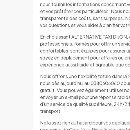
nous fournir les informations concernant v
et vos préférences particulières. Nous no
transparente des coûts, sans surprises. N
vos questions et vous aider à planifier vo
En choisissant ALTERNATIVE TAXI DIJON, v
professionnels, formés pour offrir un serv
confortables, sont équipés pour assurer 
soyez en déplacement pour affaires ou e
expérience aussi fluide et agréable que po
Nous offrons une flexibilité totale dans la
nous dès aujourd'hui au 0380606060 pour d
gratuit. Vous pouvez également utiliser n
envoyer un e-mail pour une réponse rapi
d'un service de qualité supérieure, 24h/2
transport.
Ne laissez rien au hasard pour vos dépla
un service de Chauffeur Privé fiable, conf