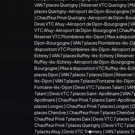
VAN 7 places Quetigny
|
Réserver VTC Quetigny
|
Mi
places Quetigny-Aéroport de Dijon-Bourgogne
|
R
|
Chauffeur Privé Quetigny-Aéroport de Dijon-Bo
Devis VTC Ahuy-Aéroport de Dijon-Bourgogne
|
VA
VTC Ahuy-Aéroport de Dijon-Bourgogne
|
Chauffe
Réserver VTC Plombières-lès-Dijon
|
Mise à dispos
Dijon-Bourgogne
|
VAN 7 places Plombières-lès-D
disposition VTC Plombières-lès-Dijon-Aéroport 
Echirey
|
VAN 7 places Ruffey-lès-Echirey
|
Réserver
Ruffey-lès-Echirey-Aéroport de Dijon-Bourgogne
Bourgogne
|
Mise à disposition VTC Ruffey-lès-E
places Dijon
|
VAN 7 places 7 places Dijon
|
Réserver 
lès-Dijon
|
VAN 7 places 7 places Fontaine-lès-Dijon
Fontaine-lès-Dijon
|
Devis VTC 7 places Talant
|
VAN 
Talant
|
Devis VTC 7 places Saint-Apollinaire
|
VAN 7 
Apollinaire
|
Chauffeur Privé 7 places Saint-Apollina
places Longvic
|
Chauffeur Privé 7 places Longvic
|
D
places Chenôve
|
Chauffeur Privé 7 places Chenôve
Chauffeur Privé 7 places Daix
|
Devis VTC 7 places Q
Chauffeur Privé 7 places Quetigny
|
Devis VTC 7 pla
7 places Ahuy
|
Devis VTC Tr�mery
|
VAN 7 places 