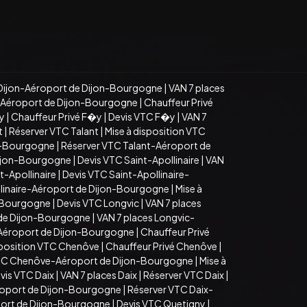
Dijon-Aéroport de Dijon-Bourgogne
|
VAN 7 places
n-Aéroport de Dijon-Bourgogne
|
Chauffeur Privé
�y
|
Chauffeur Privé F�y
|
Devis VTC F�y
|
VAN 7
t
|
Réserver VTC Talant
|
Mise à disposition VTC
on-Bourgogne
|
Réserver VTC Talant-Aéroport de
Dijon-Bourgogne
|
Devis VTC Saint-Apollinaire
|
VAN
t-Apollinaire
|
Devis VTC Saint-Apollinaire-
llinaire-Aéroport de Dijon-Bourgogne
|
Mise à
n-Bourgogne
|
Devis VTC Longvic
|
VAN 7 places
 de Dijon-Bourgogne
|
VAN 7 places Longvic-
-Aéroport de Dijon-Bourgogne
|
Chauffeur Privé
sposition VTC Chenôve
|
Chauffeur Privé Chenôve
|
TC Chenôve-Aéroport de Dijon-Bourgogne
|
Mise à
vis VTC Daix
|
VAN 7 places Daix
|
Réserver VTC Daix
|
roport de Dijon-Bourgogne
|
Réserver VTC Daix-
port de Dijon-Bourgogne
|
Devis VTC Quetigny
|