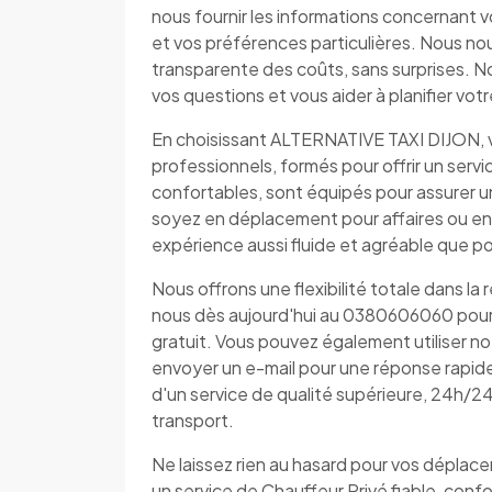
nous fournir les informations concernant v
et vos préférences particulières. Nous no
transparente des coûts, sans surprises. N
vos questions et vous aider à planifier vo
En choisissant ALTERNATIVE TAXI DIJON, v
professionnels, formés pour offrir un serv
confortables, sont équipés pour assurer 
soyez en déplacement pour affaires ou e
expérience aussi fluide et agréable que po
Nous offrons une flexibilité totale dans la
nous dès aujourd'hui au 0380606060 pour d
gratuit. Vous pouvez également utiliser n
envoyer un e-mail pour une réponse rapi
d'un service de qualité supérieure, 24h/2
transport.
Ne laissez rien au hasard pour vos dépla
un service de Chauffeur Privé fiable, conf