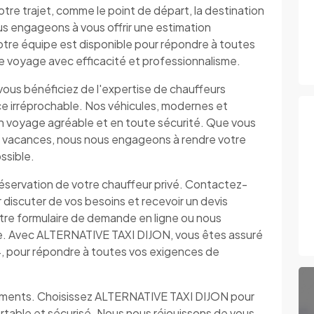
otre trajet, comme le point de départ, la destination
us engageons à vous offrir une estimation
otre équipe est disponible pour répondre à toutes
tre voyage avec efficacité et professionnalisme.
ous bénéficiez de l'expertise de chauffeurs
ice irréprochable. Nos véhicules, modernes et
un voyage agréable et en toute sécurité. Que vous
n vacances, nous nous engageons à rendre votre
ssible.
 réservation de votre chauffeur privé. Contactez-
iscuter de vos besoins et recevoir un devis
otre formulaire de demande en ligne ou nous
de. Avec ALTERNATIVE TAXI DIJON, vous êtes assuré
4, pour répondre à toutes vos exigences de
cements. Choisissez ALTERNATIVE TAXI DIJON pour
ortable et sécurisé. Nous nous réjouissons de vous