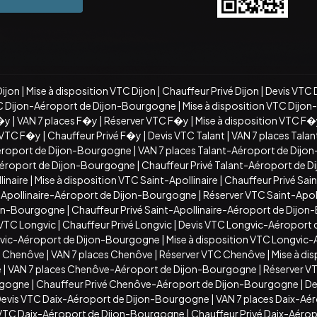
Dijon
|
Mise à disposition VTC Dijon
|
Chauffeur Privé Dijon
|
Devis VTC 
C Dijon-Aéroport de Dijon-Bourgogne
|
Mise à disposition VTC Dijo
�y
|
VAN 7 places F�y
|
Réserver VTC F�y
|
Mise à disposition VTC F
n VTC F�y
|
Chauffeur Privé F�y
|
Devis VTC Talant
|
VAN 7 places Talan
éroport de Dijon-Bourgogne
|
VAN 7 places Talant-Aéroport de Dij
-Aéroport de Dijon-Bourgogne
|
Chauffeur Privé Talant-Aéroport de 
inaire
|
Mise à disposition VTC Saint-Apollinaire
|
Chauffeur Privé Sain
t-Apollinaire-Aéroport de Dijon-Bourgogne
|
Réserver VTC Saint-Apo
ijon-Bourgogne
|
Chauffeur Privé Saint-Apollinaire-Aéroport de Dijo
 VTC Longvic
|
Chauffeur Privé Longvic
|
Devis VTC Longvic-Aéroport
vic-Aéroport de Dijon-Bourgogne
|
Mise à disposition VTC Longvic
C Chenôve
|
VAN 7 places Chenôve
|
Réserver VTC Chenôve
|
Mise à di
e
|
VAN 7 places Chenôve-Aéroport de Dijon-Bourgogne
|
Réserver V
rgogne
|
Chauffeur Privé Chenôve-Aéroport de Dijon-Bourgogne
|
De
evis VTC Daix-Aéroport de Dijon-Bourgogne
|
VAN 7 places Daix-Aé
n VTC Daix-Aéroport de Dijon-Bourgogne
|
Chauffeur Privé Daix-Aéro