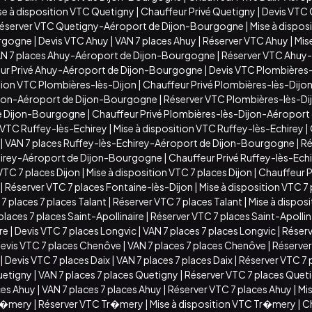
se à disposition VTC Quetigny
|
Chauffeur Privé Quetigny
|
Devis VTC
éserver VTC Quetigny-Aéroport de Dijon-Bourgogne
|
Mise à dispo
urgogne
|
Devis VTC Ahuy
|
VAN 7 places Ahuy
|
Réserver VTC Ahuy
|
Mis
N 7 places Ahuy-Aéroport de Dijon-Bourgogne
|
Réserver VTC Ahuy
ur Privé Ahuy-Aéroport de Dijon-Bourgogne
|
Devis VTC Plombières-
ition VTC Plombières-lès-Dijon
|
Chauffeur Privé Plombières-lès-Dijo
ijon-Aéroport de Dijon-Bourgogne
|
Réserver VTC Plombières-lès-D
de Dijon-Bourgogne
|
Chauffeur Privé Plombières-lès-Dijon-Aéropor
 VTC Ruffey-lès-Echirey
|
Mise à disposition VTC Ruffey-lès-Echirey
|
|
VAN 7 places Ruffey-lès-Echirey-Aéroport de Dijon-Bourgogne
|
Ré
chirey-Aéroport de Dijon-Bourgogne
|
Chauffeur Privé Ruffey-lès-Ec
VTC 7 places Dijon
|
Mise à disposition VTC 7 places Dijon
|
Chauffeur Pr
|
Réserver VTC 7 places Fontaine-lès-Dijon
|
Mise à disposition VTC 7
7 places 7 places Talant
|
Réserver VTC 7 places Talant
|
Mise à disposi
places 7 places Saint-Apollinaire
|
Réserver VTC 7 places Saint-Apollin
ire
|
Devis VTC 7 places Longvic
|
VAN 7 places 7 places Longvic
|
Réserv
evis VTC 7 places Chenôve
|
VAN 7 places 7 places Chenôve
|
Réserver
|
Devis VTC 7 places Daix
|
VAN 7 places 7 places Daix
|
Réserver VTC 7 
uetigny
|
VAN 7 places 7 places Quetigny
|
Réserver VTC 7 places Quet
ces Ahuy
|
VAN 7 places 7 places Ahuy
|
Réserver VTC 7 places Ahuy
|
Mis
Tr�mery
|
Réserver VTC Tr�mery
|
Mise à disposition VTC Tr�mery
|
C