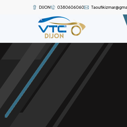
DIJON
0380606060
Taoufikizmar@gma