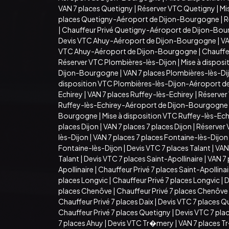
VAN 7 places Quetigny
|
Réserver VTC Quetigny
|
Mi
places Quetigny-Aéroport de Dijon-Bourgogne
|
R
|
Chauffeur Privé Quetigny-Aéroport de Dijon-Bo
Devis VTC Ahuy-Aéroport de Dijon-Bourgogne
|
VA
VTC Ahuy-Aéroport de Dijon-Bourgogne
|
Chauffe
Réserver VTC Plombières-lès-Dijon
|
Mise à dispos
Dijon-Bourgogne
|
VAN 7 places Plombières-lès-D
disposition VTC Plombières-lès-Dijon-Aéroport 
Echirey
|
VAN 7 places Ruffey-lès-Echirey
|
Réserver
Ruffey-lès-Echirey-Aéroport de Dijon-Bourgogne
Bourgogne
|
Mise à disposition VTC Ruffey-lès-E
places Dijon
|
VAN 7 places 7 places Dijon
|
Réserver 
lès-Dijon
|
VAN 7 places 7 places Fontaine-lès-Dijon
Fontaine-lès-Dijon
|
Devis VTC 7 places Talant
|
VAN 
Talant
|
Devis VTC 7 places Saint-Apollinaire
|
VAN 7 
Apollinaire
|
Chauffeur Privé 7 places Saint-Apollina
places Longvic
|
Chauffeur Privé 7 places Longvic
|
D
places Chenôve
|
Chauffeur Privé 7 places Chenôve
Chauffeur Privé 7 places Daix
|
Devis VTC 7 places Q
Chauffeur Privé 7 places Quetigny
|
Devis VTC 7 pla
7 places Ahuy
|
Devis VTC Tr�mery
|
VAN 7 places 