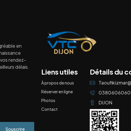
gréable en
nnaissance
à vos rendez-
lleurs délais.
Liens utiles
Détails du c
Taoufikizmar
À propos de nous
Réserver en ligne
0380606060
Photos
DIJON
Contact
Souscrire