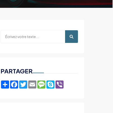
PARTAGER
Share
Facebook
Twitter
Email
Message
Skype
Viber