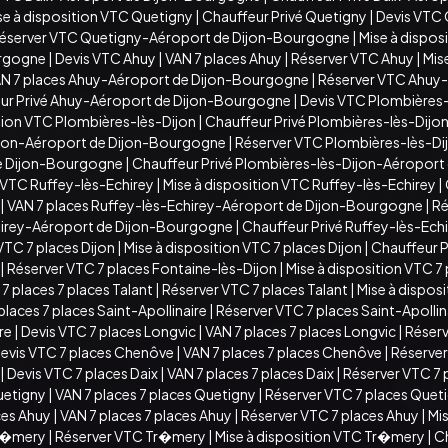
se à disposition VTC Quetigny
|
Chauffeur Privé Quetigny
|
Devis VTC
éserver VTC Quetigny-Aéroport de Dijon-Bourgogne
|
Mise à dispo
urgogne
|
Devis VTC Ahuy
|
VAN 7 places Ahuy
|
Réserver VTC Ahuy
|
Mis
N 7 places Ahuy-Aéroport de Dijon-Bourgogne
|
Réserver VTC Ahuy
ur Privé Ahuy-Aéroport de Dijon-Bourgogne
|
Devis VTC Plombières-
ition VTC Plombières-lès-Dijon
|
Chauffeur Privé Plombières-lès-Dijo
ijon-Aéroport de Dijon-Bourgogne
|
Réserver VTC Plombières-lès-D
de Dijon-Bourgogne
|
Chauffeur Privé Plombières-lès-Dijon-Aéropor
 VTC Ruffey-lès-Echirey
|
Mise à disposition VTC Ruffey-lès-Echirey
|
|
VAN 7 places Ruffey-lès-Echirey-Aéroport de Dijon-Bourgogne
|
Ré
chirey-Aéroport de Dijon-Bourgogne
|
Chauffeur Privé Ruffey-lès-Ec
VTC 7 places Dijon
|
Mise à disposition VTC 7 places Dijon
|
Chauffeur Pr
|
Réserver VTC 7 places Fontaine-lès-Dijon
|
Mise à disposition VTC 7
7 places 7 places Talant
|
Réserver VTC 7 places Talant
|
Mise à disposi
places 7 places Saint-Apollinaire
|
Réserver VTC 7 places Saint-Apollin
ire
|
Devis VTC 7 places Longvic
|
VAN 7 places 7 places Longvic
|
Réserv
evis VTC 7 places Chenôve
|
VAN 7 places 7 places Chenôve
|
Réserver
|
Devis VTC 7 places Daix
|
VAN 7 places 7 places Daix
|
Réserver VTC 7 
uetigny
|
VAN 7 places 7 places Quetigny
|
Réserver VTC 7 places Quet
ces Ahuy
|
VAN 7 places 7 places Ahuy
|
Réserver VTC 7 places Ahuy
|
Mis
Tr�mery
|
Réserver VTC Tr�mery
|
Mise à disposition VTC Tr�mery
|
C