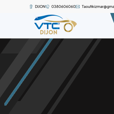
DIJON
0380606060
Taoufikizmar@gma