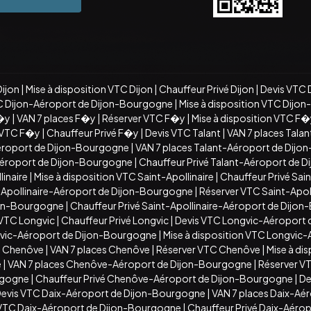
Dijon
|
Mise à disposition VTC Dijon
|
Chauffeur Privé Dijon
|
Devis VTC 
C Dijon-Aéroport de Dijon-Bourgogne
|
Mise à disposition VTC Dijo
�y
|
VAN 7 places F�y
|
Réserver VTC F�y
|
Mise à disposition VTC F
n VTC F�y
|
Chauffeur Privé F�y
|
Devis VTC Talant
|
VAN 7 places Talan
éroport de Dijon-Bourgogne
|
VAN 7 places Talant-Aéroport de Dij
-Aéroport de Dijon-Bourgogne
|
Chauffeur Privé Talant-Aéroport de 
inaire
|
Mise à disposition VTC Saint-Apollinaire
|
Chauffeur Privé Sain
t-Apollinaire-Aéroport de Dijon-Bourgogne
|
Réserver VTC Saint-Apo
ijon-Bourgogne
|
Chauffeur Privé Saint-Apollinaire-Aéroport de Dijo
 VTC Longvic
|
Chauffeur Privé Longvic
|
Devis VTC Longvic-Aéroport
vic-Aéroport de Dijon-Bourgogne
|
Mise à disposition VTC Longvic
C Chenôve
|
VAN 7 places Chenôve
|
Réserver VTC Chenôve
|
Mise à di
e
|
VAN 7 places Chenôve-Aéroport de Dijon-Bourgogne
|
Réserver V
rgogne
|
Chauffeur Privé Chenôve-Aéroport de Dijon-Bourgogne
|
De
evis VTC Daix-Aéroport de Dijon-Bourgogne
|
VAN 7 places Daix-Aé
n VTC Daix-Aéroport de Dijon-Bourgogne
|
Chauffeur Privé Daix-Aéro