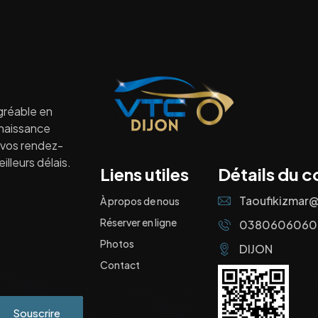
gréable en
nnaissance
à vos rendez-
lleurs délais.
Liens utiles
Détails du c
Taoufikizmar
À propos de nous
Réserver en ligne
0380606060
Photos
DIJON
Contact
Souscrire