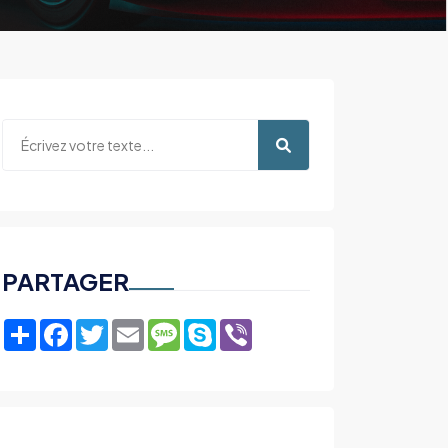
PARTAGER
Share
Facebook
Twitter
Email
Message
Skype
Viber