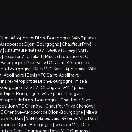
Dijon-Aéroport de Dijon-Bourgogne
|
VAN 7 places
n-Aéroport de Dijon-Bourgogne
|
Chauffeur Privé
�y
|
Chauffeur Privé F�y
|
Devis VTC F�y
|
VAN 7
t
|
Réserver VTC Talant
|
Mise à disposition VTC
on-Bourgogne
|
Réserver VTC Talant-Aéroport de
Dijon-Bourgogne
|
Devis VTC Saint-Apollinaire
|
VAN
t-Apollinaire
|
Devis VTC Saint-Apollinaire-
llinaire-Aéroport de Dijon-Bourgogne
|
Mise à
n-Bourgogne
|
Devis VTC Longvic
|
VAN 7 places
 de Dijon-Bourgogne
|
VAN 7 places Longvic-
-Aéroport de Dijon-Bourgogne
|
Chauffeur Privé
sposition VTC Chenôve
|
Chauffeur Privé Chenôve
|
TC Chenôve-Aéroport de Dijon-Bourgogne
|
Mise à
vis VTC Daix
|
VAN 7 places Daix
|
Réserver VTC Daix
|
roport de Dijon-Bourgogne
|
Réserver VTC Daix-
port de Dijon-Bourgogne
|
Devis VTC Quetigny
|