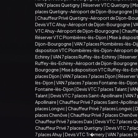
VAN 7 places Quetigny
|
Réserver VTC Quetigny
|
Mi
places Quetigny-Aéroport de Dijon-Bourgogne
|
R
|
Chauffeur Privé Quetigny-Aéroport de Dijon-Bo
Devis VTC Ahuy-Aéroport de Dijon-Bourgogne
|
VA
VTC Ahuy-Aéroport de Dijon-Bourgogne
|
Chauffe
Réserver VTC Plombières-lès-Dijon
|
Mise à dispos
Dijon-Bourgogne
|
VAN 7 places Plombières-lès-D
disposition VTC Plombières-lès-Dijon-Aéroport 
Echirey
|
VAN 7 places Ruffey-lès-Echirey
|
Réserver
Ruffey-lès-Echirey-Aéroport de Dijon-Bourgogne
Bourgogne
|
Mise à disposition VTC Ruffey-lès-E
places Dijon
|
VAN 7 places 7 places Dijon
|
Réserver 
lès-Dijon
|
VAN 7 places 7 places Fontaine-lès-Dijon
Fontaine-lès-Dijon
|
Devis VTC 7 places Talant
|
VAN 
Talant
|
Devis VTC 7 places Saint-Apollinaire
|
VAN 7 
Apollinaire
|
Chauffeur Privé 7 places Saint-Apollina
places Longvic
|
Chauffeur Privé 7 places Longvic
|
D
places Chenôve
|
Chauffeur Privé 7 places Chenôve
Chauffeur Privé 7 places Daix
|
Devis VTC 7 places Q
Chauffeur Privé 7 places Quetigny
|
Devis VTC 7 pla
7 places Ahuy
|
Devis VTC Tr�mery
|
VAN 7 places 