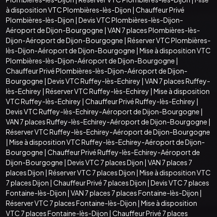
à disposition VTC Plombières-lès-Dijon
|
Chauffeur Privé
Plombières-lès-Dijon
|
Devis VTC Plombières-lès-Dijon-
Aéroport de Dijon-Bourgogne
|
VAN 7 places Plombières-lès-
Dijon-Aéroport de Dijon-Bourgogne
|
Réserver VTC Plombières-
lès-Dijon-Aéroport de Dijon-Bourgogne
|
Mise à disposition VTC
Plombières-lès-Dijon-Aéroport de Dijon-Bourgogne
|
Chauffeur Privé Plombières-lès-Dijon-Aéroport de Dijon-
Bourgogne
|
Devis VTC Ruffey-lès-Echirey
|
VAN 7 places Ruffey-
lès-Echirey
|
Réserver VTC Ruffey-lès-Echirey
|
Mise à disposition
VTC Ruffey-lès-Echirey
|
Chauffeur Privé Ruffey-lès-Echirey
|
Devis VTC Ruffey-lès-Echirey-Aéroport de Dijon-Bourgogne
|
VAN 7 places Ruffey-lès-Echirey-Aéroport de Dijon-Bourgogne
|
Réserver VTC Ruffey-lès-Echirey-Aéroport de Dijon-Bourgogne
|
Mise à disposition VTC Ruffey-lès-Echirey-Aéroport de Dijon-
Bourgogne
|
Chauffeur Privé Ruffey-lès-Echirey-Aéroport de
Dijon-Bourgogne
|
Devis VTC 7 places Dijon
|
VAN 7 places 7
places Dijon
|
Réserver VTC 7 places Dijon
|
Mise à disposition VTC
7 places Dijon
|
Chauffeur Privé 7 places Dijon
|
Devis VTC 7 places
Fontaine-lès-Dijon
|
VAN 7 places 7 places Fontaine-lès-Dijon
|
Réserver VTC 7 places Fontaine-lès-Dijon
|
Mise à disposition
VTC 7 places Fontaine-lès-Dijon
|
Chauffeur Privé 7 places