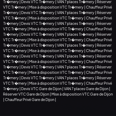
Tr�mery
|
Devis VTC Tr�mery
|
VAN 7 places Tr�mery
|
Réserver
VTC Tr�mery
|
Mise à disposition VTC Tr�mery
|
Chauffeur Privé
Tr�mery
|
Devis VTC Tr�mery
|
VAN 7 places Tr�mery
|
Réserver
VTC Tr�mery
|
Mise à disposition VTC Tr�mery
|
Chauffeur Privé
Tr�mery
|
Devis VTC Tr�mery
|
VAN 7 places Tr�mery
|
Réserver
VTC Tr�mery
|
Mise à disposition VTC Tr�mery
|
Chauffeur Privé
Tr�mery
|
Devis VTC Tr�mery
|
VAN 7 places Tr�mery
|
Réserver
VTC Tr�mery
|
Mise à disposition VTC Tr�mery
|
Chauffeur Privé
Tr�mery
|
Devis VTC Tr�mery
|
VAN 7 places Tr�mery
|
Réserver
VTC Tr�mery
|
Mise à disposition VTC Tr�mery
|
Chauffeur Privé
Tr�mery
|
Devis VTC Tr�mery
|
VAN 7 places Tr�mery
|
Réserver
VTC Tr�mery
|
Mise à disposition VTC Tr�mery
|
Chauffeur Privé
Tr�mery
|
Devis VTC Tr�mery
|
VAN 7 places Tr�mery
|
Réserver
VTC Tr�mery
|
Mise à disposition VTC Tr�mery
|
Chauffeur Privé
Tr�mery
|
Devis VTC Tr�mery
|
VAN 7 places Tr�mery
|
Réserver
VTC Tr�mery
|
Mise à disposition VTC Tr�mery
|
Chauffeur Privé
Tr�mery
|
Devis VTC Gare de Dijon
|
VAN 7 places Gare de Dijon
|
Réserver VTC Gare de Dijon
|
Mise à disposition VTC Gare de Dijon
|
Chauffeur Privé Gare de Dijon
|