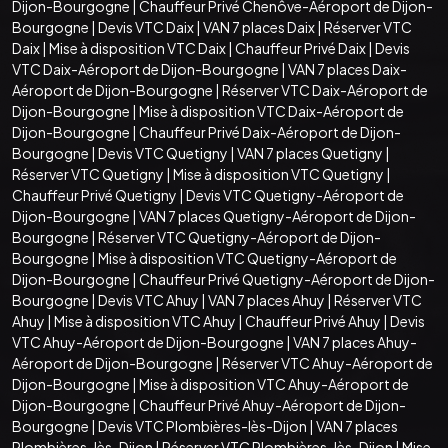
Dijon-Bourgogne
|
Chauffeur Privé Chenôve-Aéroport de Dijon-
Bourgogne
|
Devis VTC Daix
|
VAN 7 places Daix
|
Réserver VTC
Daix
|
Mise à disposition VTC Daix
|
Chauffeur Privé Daix
|
Devis
VTC Daix-Aéroport de Dijon-Bourgogne
|
VAN 7 places Daix-
Aéroport de Dijon-Bourgogne
|
Réserver VTC Daix-Aéroport de
Dijon-Bourgogne
|
Mise à disposition VTC Daix-Aéroport de
Dijon-Bourgogne
|
Chauffeur Privé Daix-Aéroport de Dijon-
Bourgogne
|
Devis VTC Quetigny
|
VAN 7 places Quetigny
|
Réserver VTC Quetigny
|
Mise à disposition VTC Quetigny
|
Chauffeur Privé Quetigny
|
Devis VTC Quetigny-Aéroport de
Dijon-Bourgogne
|
VAN 7 places Quetigny-Aéroport de Dijon-
Bourgogne
|
Réserver VTC Quetigny-Aéroport de Dijon-
Bourgogne
|
Mise à disposition VTC Quetigny-Aéroport de
Dijon-Bourgogne
|
Chauffeur Privé Quetigny-Aéroport de Dijon-
Bourgogne
|
Devis VTC Ahuy
|
VAN 7 places Ahuy
|
Réserver VTC
Ahuy
|
Mise à disposition VTC Ahuy
|
Chauffeur Privé Ahuy
|
Devis
VTC Ahuy-Aéroport de Dijon-Bourgogne
|
VAN 7 places Ahuy-
Aéroport de Dijon-Bourgogne
|
Réserver VTC Ahuy-Aéroport de
Dijon-Bourgogne
|
Mise à disposition VTC Ahuy-Aéroport de
Dijon-Bourgogne
|
Chauffeur Privé Ahuy-Aéroport de Dijon-
Bourgogne
|
Devis VTC Plombières-lès-Dijon
|
VAN 7 places
Plombières-lès-Dijon
|
Réserver VTC Plombières-lès-Dijon
|
Mise