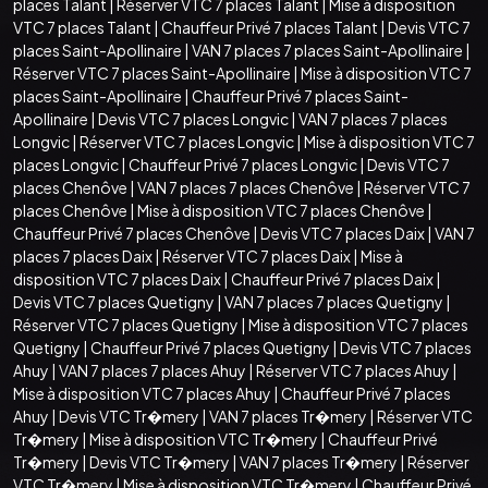
places Talant
|
Réserver VTC 7 places Talant
|
Mise à disposition
VTC 7 places Talant
|
Chauffeur Privé 7 places Talant
|
Devis VTC 7
places Saint-Apollinaire
|
VAN 7 places 7 places Saint-Apollinaire
|
Réserver VTC 7 places Saint-Apollinaire
|
Mise à disposition VTC 7
places Saint-Apollinaire
|
Chauffeur Privé 7 places Saint-
Apollinaire
|
Devis VTC 7 places Longvic
|
VAN 7 places 7 places
Longvic
|
Réserver VTC 7 places Longvic
|
Mise à disposition VTC 7
places Longvic
|
Chauffeur Privé 7 places Longvic
|
Devis VTC 7
places Chenôve
|
VAN 7 places 7 places Chenôve
|
Réserver VTC 7
places Chenôve
|
Mise à disposition VTC 7 places Chenôve
|
Chauffeur Privé 7 places Chenôve
|
Devis VTC 7 places Daix
|
VAN 7
places 7 places Daix
|
Réserver VTC 7 places Daix
|
Mise à
disposition VTC 7 places Daix
|
Chauffeur Privé 7 places Daix
|
Devis VTC 7 places Quetigny
|
VAN 7 places 7 places Quetigny
|
Réserver VTC 7 places Quetigny
|
Mise à disposition VTC 7 places
Quetigny
|
Chauffeur Privé 7 places Quetigny
|
Devis VTC 7 places
Ahuy
|
VAN 7 places 7 places Ahuy
|
Réserver VTC 7 places Ahuy
|
Mise à disposition VTC 7 places Ahuy
|
Chauffeur Privé 7 places
Ahuy
|
Devis VTC Tr�mery
|
VAN 7 places Tr�mery
|
Réserver VTC
Tr�mery
|
Mise à disposition VTC Tr�mery
|
Chauffeur Privé
Tr�mery
|
Devis VTC Tr�mery
|
VAN 7 places Tr�mery
|
Réserver
VTC Tr�mery
|
Mise à disposition VTC Tr�mery
|
Chauffeur Privé