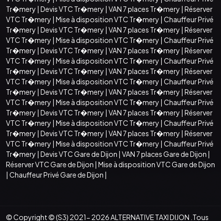
Tr�mery
|
Devis VTC Tr�mery
|
VAN 7 places Tr�mery
|
Réserver
VTC Tr�mery
|
Mise à disposition VTC Tr�mery
|
Chauffeur Privé
Tr�mery
|
Devis VTC Tr�mery
|
VAN 7 places Tr�mery
|
Réserver
VTC Tr�mery
|
Mise à disposition VTC Tr�mery
|
Chauffeur Privé
Tr�mery
|
Devis VTC Tr�mery
|
VAN 7 places Tr�mery
|
Réserver
VTC Tr�mery
|
Mise à disposition VTC Tr�mery
|
Chauffeur Privé
Tr�mery
|
Devis VTC Tr�mery
|
VAN 7 places Tr�mery
|
Réserver
VTC Tr�mery
|
Mise à disposition VTC Tr�mery
|
Chauffeur Privé
Tr�mery
|
Devis VTC Tr�mery
|
VAN 7 places Tr�mery
|
Réserver
VTC Tr�mery
|
Mise à disposition VTC Tr�mery
|
Chauffeur Privé
Tr�mery
|
Devis VTC Tr�mery
|
VAN 7 places Tr�mery
|
Réserver
VTC Tr�mery
|
Mise à disposition VTC Tr�mery
|
Chauffeur Privé
Tr�mery
|
Devis VTC Tr�mery
|
VAN 7 places Tr�mery
|
Réserver
VTC Tr�mery
|
Mise à disposition VTC Tr�mery
|
Chauffeur Privé
Tr�mery
|
Devis VTC Gare de Dijon
|
VAN 7 places Gare de Dijon
|
Réserver VTC Gare de Dijon
|
Mise à disposition VTC Gare de Dijon
|
Chauffeur Privé Gare de Dijon
|
© Copyright © (S3) 2021- 2026 ALTERNATIVE TAXI DIJON .Tous