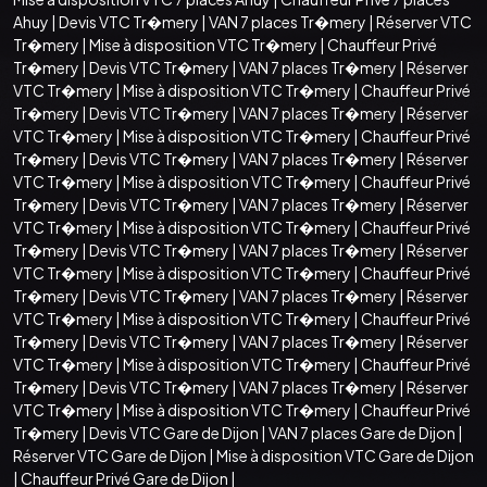
Ahuy
|
Devis VTC Tr�mery
|
VAN 7 places Tr�mery
|
Réserver VTC
Tr�mery
|
Mise à disposition VTC Tr�mery
|
Chauffeur Privé
Tr�mery
|
Devis VTC Tr�mery
|
VAN 7 places Tr�mery
|
Réserver
VTC Tr�mery
|
Mise à disposition VTC Tr�mery
|
Chauffeur Privé
Tr�mery
|
Devis VTC Tr�mery
|
VAN 7 places Tr�mery
|
Réserver
VTC Tr�mery
|
Mise à disposition VTC Tr�mery
|
Chauffeur Privé
Tr�mery
|
Devis VTC Tr�mery
|
VAN 7 places Tr�mery
|
Réserver
VTC Tr�mery
|
Mise à disposition VTC Tr�mery
|
Chauffeur Privé
Tr�mery
|
Devis VTC Tr�mery
|
VAN 7 places Tr�mery
|
Réserver
VTC Tr�mery
|
Mise à disposition VTC Tr�mery
|
Chauffeur Privé
Tr�mery
|
Devis VTC Tr�mery
|
VAN 7 places Tr�mery
|
Réserver
VTC Tr�mery
|
Mise à disposition VTC Tr�mery
|
Chauffeur Privé
Tr�mery
|
Devis VTC Tr�mery
|
VAN 7 places Tr�mery
|
Réserver
VTC Tr�mery
|
Mise à disposition VTC Tr�mery
|
Chauffeur Privé
Tr�mery
|
Devis VTC Tr�mery
|
VAN 7 places Tr�mery
|
Réserver
VTC Tr�mery
|
Mise à disposition VTC Tr�mery
|
Chauffeur Privé
Tr�mery
|
Devis VTC Tr�mery
|
VAN 7 places Tr�mery
|
Réserver
VTC Tr�mery
|
Mise à disposition VTC Tr�mery
|
Chauffeur Privé
Tr�mery
|
Devis VTC Gare de Dijon
|
VAN 7 places Gare de Dijon
|
Réserver VTC Gare de Dijon
|
Mise à disposition VTC Gare de Dijon
|
Chauffeur Privé Gare de Dijon
|