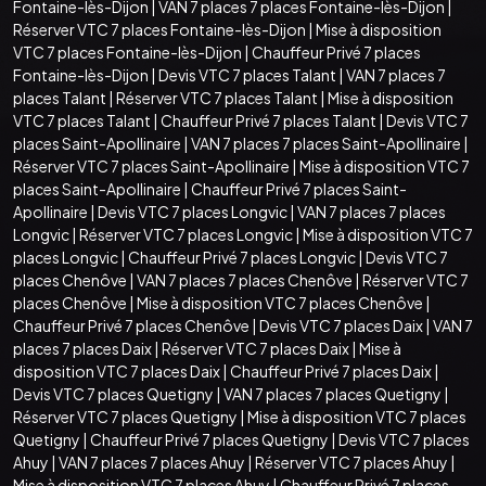
Fontaine-lès-Dijon
|
VAN 7 places 7 places Fontaine-lès-Dijon
|
Réserver VTC 7 places Fontaine-lès-Dijon
|
Mise à disposition
VTC 7 places Fontaine-lès-Dijon
|
Chauffeur Privé 7 places
Fontaine-lès-Dijon
|
Devis VTC 7 places Talant
|
VAN 7 places 7
places Talant
|
Réserver VTC 7 places Talant
|
Mise à disposition
VTC 7 places Talant
|
Chauffeur Privé 7 places Talant
|
Devis VTC 7
places Saint-Apollinaire
|
VAN 7 places 7 places Saint-Apollinaire
|
Réserver VTC 7 places Saint-Apollinaire
|
Mise à disposition VTC 7
places Saint-Apollinaire
|
Chauffeur Privé 7 places Saint-
Apollinaire
|
Devis VTC 7 places Longvic
|
VAN 7 places 7 places
Longvic
|
Réserver VTC 7 places Longvic
|
Mise à disposition VTC 7
places Longvic
|
Chauffeur Privé 7 places Longvic
|
Devis VTC 7
places Chenôve
|
VAN 7 places 7 places Chenôve
|
Réserver VTC 7
places Chenôve
|
Mise à disposition VTC 7 places Chenôve
|
Chauffeur Privé 7 places Chenôve
|
Devis VTC 7 places Daix
|
VAN 7
places 7 places Daix
|
Réserver VTC 7 places Daix
|
Mise à
disposition VTC 7 places Daix
|
Chauffeur Privé 7 places Daix
|
Devis VTC 7 places Quetigny
|
VAN 7 places 7 places Quetigny
|
Réserver VTC 7 places Quetigny
|
Mise à disposition VTC 7 places
Quetigny
|
Chauffeur Privé 7 places Quetigny
|
Devis VTC 7 places
Ahuy
|
VAN 7 places 7 places Ahuy
|
Réserver VTC 7 places Ahuy
|
Mise à disposition VTC 7 places Ahuy
|
Chauffeur Privé 7 places