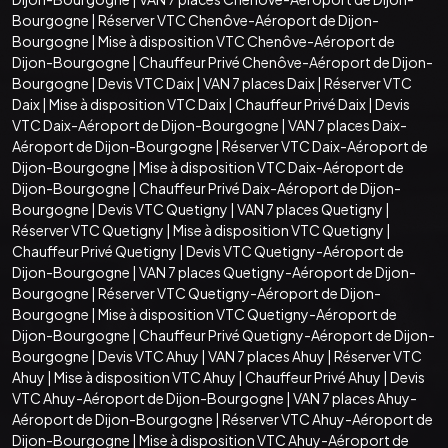
Bourgogne
|
Réserver VTC Chenôve-Aéroport de Dijon-
Bourgogne
|
Mise à disposition VTC Chenôve-Aéroport de
Dijon-Bourgogne
|
Chauffeur Privé Chenôve-Aéroport de Dijon-
Bourgogne
|
Devis VTC Daix
|
VAN 7 places Daix
|
Réserver VTC
Daix
|
Mise à disposition VTC Daix
|
Chauffeur Privé Daix
|
Devis
VTC Daix-Aéroport de Dijon-Bourgogne
|
VAN 7 places Daix-
Aéroport de Dijon-Bourgogne
|
Réserver VTC Daix-Aéroport de
Dijon-Bourgogne
|
Mise à disposition VTC Daix-Aéroport de
Dijon-Bourgogne
|
Chauffeur Privé Daix-Aéroport de Dijon-
Bourgogne
|
Devis VTC Quetigny
|
VAN 7 places Quetigny
|
Réserver VTC Quetigny
|
Mise à disposition VTC Quetigny
|
Chauffeur Privé Quetigny
|
Devis VTC Quetigny-Aéroport de
Dijon-Bourgogne
|
VAN 7 places Quetigny-Aéroport de Dijon-
Bourgogne
|
Réserver VTC Quetigny-Aéroport de Dijon-
Bourgogne
|
Mise à disposition VTC Quetigny-Aéroport de
Dijon-Bourgogne
|
Chauffeur Privé Quetigny-Aéroport de Dijon-
Bourgogne
|
Devis VTC Ahuy
|
VAN 7 places Ahuy
|
Réserver VTC
Ahuy
|
Mise à disposition VTC Ahuy
|
Chauffeur Privé Ahuy
|
Devis
VTC Ahuy-Aéroport de Dijon-Bourgogne
|
VAN 7 places Ahuy-
Aéroport de Dijon-Bourgogne
|
Réserver VTC Ahuy-Aéroport de
Dijon-Bourgogne
|
Mise à disposition VTC Ahuy-Aéroport de