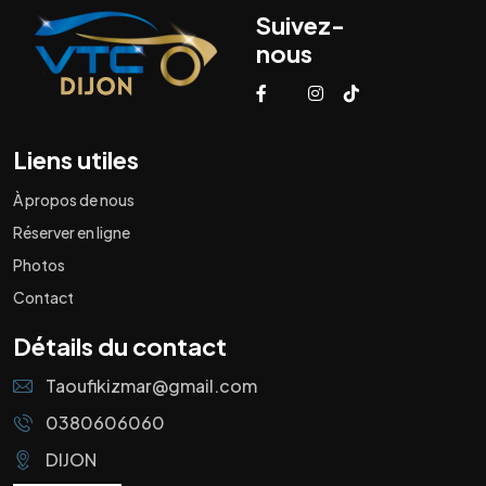
Suivez-
nous
Liens utiles
À propos de nous
Réserver en ligne
Photos
Contact
Détails du contact
Taoufikizmar@gmail.com
0380606060
DIJON