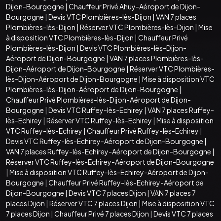
Dijon-Bourgogne
|
Chauffeur Privé Ahuy-Aéroport de Dijon-
Bourgogne
|
Devis VTC Plombières-lès-Dijon
|
VAN 7 places
Plombières-lès-Dijon
|
Réserver VTC Plombières-lès-Dijon
|
Mise
à disposition VTC Plombières-lès-Dijon
|
Chauffeur Privé
Plombières-lès-Dijon
|
Devis VTC Plombières-lès-Dijon-
Aéroport de Dijon-Bourgogne
|
VAN 7 places Plombières-lès-
Dijon-Aéroport de Dijon-Bourgogne
|
Réserver VTC Plombières-
lès-Dijon-Aéroport de Dijon-Bourgogne
|
Mise à disposition VTC
Plombières-lès-Dijon-Aéroport de Dijon-Bourgogne
|
Chauffeur Privé Plombières-lès-Dijon-Aéroport de Dijon-
Bourgogne
|
Devis VTC Ruffey-lès-Echirey
|
VAN 7 places Ruffey-
lès-Echirey
|
Réserver VTC Ruffey-lès-Echirey
|
Mise à disposition
VTC Ruffey-lès-Echirey
|
Chauffeur Privé Ruffey-lès-Echirey
|
Devis VTC Ruffey-lès-Echirey-Aéroport de Dijon-Bourgogne
|
VAN 7 places Ruffey-lès-Echirey-Aéroport de Dijon-Bourgogne
|
Réserver VTC Ruffey-lès-Echirey-Aéroport de Dijon-Bourgogne
|
Mise à disposition VTC Ruffey-lès-Echirey-Aéroport de Dijon-
Bourgogne
|
Chauffeur Privé Ruffey-lès-Echirey-Aéroport de
Dijon-Bourgogne
|
Devis VTC 7 places Dijon
|
VAN 7 places 7
places Dijon
|
Réserver VTC 7 places Dijon
|
Mise à disposition VTC
7 places Dijon
|
Chauffeur Privé 7 places Dijon
|
Devis VTC 7 places