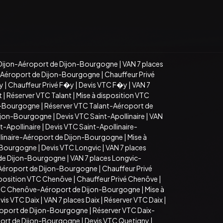
Dijon-Aéroport de Dijon-Bourgogne
|
VAN 7 places
n-Aéroport de Dijon-Bourgogne
|
Chauffeur Privé
�y
|
Chauffeur Privé F�y
|
Devis VTC F�y
|
VAN 7
t
|
Réserver VTC Talant
|
Mise à disposition VTC
on-Bourgogne
|
Réserver VTC Talant-Aéroport de
Dijon-Bourgogne
|
Devis VTC Saint-Apollinaire
|
VAN
t-Apollinaire
|
Devis VTC Saint-Apollinaire-
llinaire-Aéroport de Dijon-Bourgogne
|
Mise à
n-Bourgogne
|
Devis VTC Longvic
|
VAN 7 places
 de Dijon-Bourgogne
|
VAN 7 places Longvic-
-Aéroport de Dijon-Bourgogne
|
Chauffeur Privé
sposition VTC Chenôve
|
Chauffeur Privé Chenôve
|
TC Chenôve-Aéroport de Dijon-Bourgogne
|
Mise à
vis VTC Daix
|
VAN 7 places Daix
|
Réserver VTC Daix
|
roport de Dijon-Bourgogne
|
Réserver VTC Daix-
port de Dijon-Bourgogne
|
Devis VTC Quetigny
|