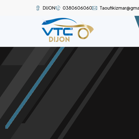
DIJON
0380606060
Taoufikizmar@gma