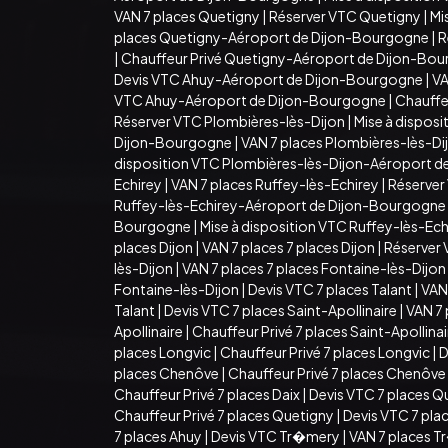
VAN 7 places Quetigny
|
Réserver VTC Quetigny
|
Mi
places Quetigny-Aéroport de Dijon-Bourgogne
|
R
|
Chauffeur Privé Quetigny-Aéroport de Dijon-Bo
Devis VTC Ahuy-Aéroport de Dijon-Bourgogne
|
VA
VTC Ahuy-Aéroport de Dijon-Bourgogne
|
Chauffe
Réserver VTC Plombières-lès-Dijon
|
Mise à dispos
Dijon-Bourgogne
|
VAN 7 places Plombières-lès-D
disposition VTC Plombières-lès-Dijon-Aéroport 
Echirey
|
VAN 7 places Ruffey-lès-Echirey
|
Réserver
Ruffey-lès-Echirey-Aéroport de Dijon-Bourgogne
Bourgogne
|
Mise à disposition VTC Ruffey-lès-E
places Dijon
|
VAN 7 places 7 places Dijon
|
Réserver 
lès-Dijon
|
VAN 7 places 7 places Fontaine-lès-Dijon
Fontaine-lès-Dijon
|
Devis VTC 7 places Talant
|
VAN 
Talant
|
Devis VTC 7 places Saint-Apollinaire
|
VAN 7 
Apollinaire
|
Chauffeur Privé 7 places Saint-Apollina
places Longvic
|
Chauffeur Privé 7 places Longvic
|
D
places Chenôve
|
Chauffeur Privé 7 places Chenôve
Chauffeur Privé 7 places Daix
|
Devis VTC 7 places Q
Chauffeur Privé 7 places Quetigny
|
Devis VTC 7 pla
7 places Ahuy
|
Devis VTC Tr�mery
|
VAN 7 places 