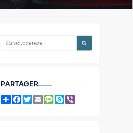
PARTAGER
Share
Facebook
Twitter
Email
Message
Skype
Viber