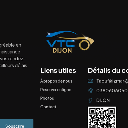
gréable en
nnaissance
à vos rendez-
lleurs délais.
Liens utiles
Détails du c
Taoufikizmar
À propos de nous
Réserver en ligne
0380606060
Photos
DIJON
Contact
Souscrire