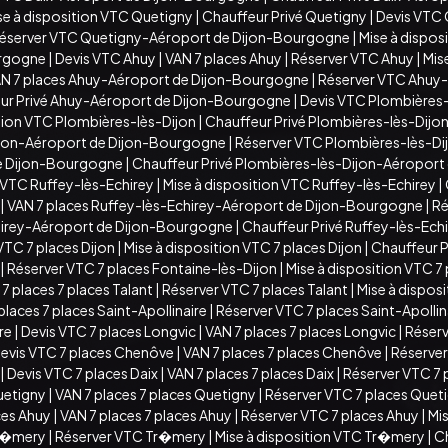
se à disposition VTC Quetigny
|
Chauffeur Privé Quetigny
|
Devis VTC
éserver VTC Quetigny-Aéroport de Dijon-Bourgogne
|
Mise à dispo
urgogne
|
Devis VTC Ahuy
|
VAN 7 places Ahuy
|
Réserver VTC Ahuy
|
Mis
N 7 places Ahuy-Aéroport de Dijon-Bourgogne
|
Réserver VTC Ahuy
ur Privé Ahuy-Aéroport de Dijon-Bourgogne
|
Devis VTC Plombières-
ition VTC Plombières-lès-Dijon
|
Chauffeur Privé Plombières-lès-Dijo
ijon-Aéroport de Dijon-Bourgogne
|
Réserver VTC Plombières-lès-D
de Dijon-Bourgogne
|
Chauffeur Privé Plombières-lès-Dijon-Aéropor
 VTC Ruffey-lès-Echirey
|
Mise à disposition VTC Ruffey-lès-Echirey
|
|
VAN 7 places Ruffey-lès-Echirey-Aéroport de Dijon-Bourgogne
|
Ré
chirey-Aéroport de Dijon-Bourgogne
|
Chauffeur Privé Ruffey-lès-Ec
VTC 7 places Dijon
|
Mise à disposition VTC 7 places Dijon
|
Chauffeur Pr
|
Réserver VTC 7 places Fontaine-lès-Dijon
|
Mise à disposition VTC 7
7 places 7 places Talant
|
Réserver VTC 7 places Talant
|
Mise à disposi
places 7 places Saint-Apollinaire
|
Réserver VTC 7 places Saint-Apollin
ire
|
Devis VTC 7 places Longvic
|
VAN 7 places 7 places Longvic
|
Réserv
evis VTC 7 places Chenôve
|
VAN 7 places 7 places Chenôve
|
Réserver
|
Devis VTC 7 places Daix
|
VAN 7 places 7 places Daix
|
Réserver VTC 7 
uetigny
|
VAN 7 places 7 places Quetigny
|
Réserver VTC 7 places Quet
ces Ahuy
|
VAN 7 places 7 places Ahuy
|
Réserver VTC 7 places Ahuy
|
Mis
Tr�mery
|
Réserver VTC Tr�mery
|
Mise à disposition VTC Tr�mery
|
C