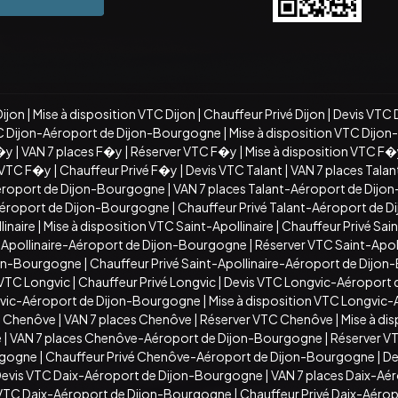
Dijon
|
Mise à disposition VTC Dijon
|
Chauffeur Privé Dijon
|
Devis VTC 
C Dijon-Aéroport de Dijon-Bourgogne
|
Mise à disposition VTC Dijo
�y
|
VAN 7 places F�y
|
Réserver VTC F�y
|
Mise à disposition VTC F
n VTC F�y
|
Chauffeur Privé F�y
|
Devis VTC Talant
|
VAN 7 places Talan
éroport de Dijon-Bourgogne
|
VAN 7 places Talant-Aéroport de Dij
-Aéroport de Dijon-Bourgogne
|
Chauffeur Privé Talant-Aéroport de 
inaire
|
Mise à disposition VTC Saint-Apollinaire
|
Chauffeur Privé Sain
t-Apollinaire-Aéroport de Dijon-Bourgogne
|
Réserver VTC Saint-Apo
ijon-Bourgogne
|
Chauffeur Privé Saint-Apollinaire-Aéroport de Dijo
 VTC Longvic
|
Chauffeur Privé Longvic
|
Devis VTC Longvic-Aéroport
vic-Aéroport de Dijon-Bourgogne
|
Mise à disposition VTC Longvic
C Chenôve
|
VAN 7 places Chenôve
|
Réserver VTC Chenôve
|
Mise à di
e
|
VAN 7 places Chenôve-Aéroport de Dijon-Bourgogne
|
Réserver V
rgogne
|
Chauffeur Privé Chenôve-Aéroport de Dijon-Bourgogne
|
De
evis VTC Daix-Aéroport de Dijon-Bourgogne
|
VAN 7 places Daix-Aé
n VTC Daix-Aéroport de Dijon-Bourgogne
|
Chauffeur Privé Daix-Aéro