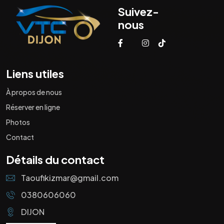
Suivez-
nous
Liens utiles
À propos de nous
Réserver en ligne
Photos
Contact
Détails du contact
Taoufikizmar@gmail.com
0380606060
DIJON