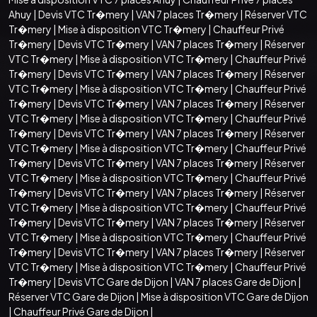
Ahuy
|
Devis VTC Tr�mery
|
VAN 7 places Tr�mery
|
Réserver VTC
Tr�mery
|
Mise à disposition VTC Tr�mery
|
Chauffeur Privé
Tr�mery
|
Devis VTC Tr�mery
|
VAN 7 places Tr�mery
|
Réserver
VTC Tr�mery
|
Mise à disposition VTC Tr�mery
|
Chauffeur Privé
Tr�mery
|
Devis VTC Tr�mery
|
VAN 7 places Tr�mery
|
Réserver
VTC Tr�mery
|
Mise à disposition VTC Tr�mery
|
Chauffeur Privé
Tr�mery
|
Devis VTC Tr�mery
|
VAN 7 places Tr�mery
|
Réserver
VTC Tr�mery
|
Mise à disposition VTC Tr�mery
|
Chauffeur Privé
Tr�mery
|
Devis VTC Tr�mery
|
VAN 7 places Tr�mery
|
Réserver
VTC Tr�mery
|
Mise à disposition VTC Tr�mery
|
Chauffeur Privé
Tr�mery
|
Devis VTC Tr�mery
|
VAN 7 places Tr�mery
|
Réserver
VTC Tr�mery
|
Mise à disposition VTC Tr�mery
|
Chauffeur Privé
Tr�mery
|
Devis VTC Tr�mery
|
VAN 7 places Tr�mery
|
Réserver
VTC Tr�mery
|
Mise à disposition VTC Tr�mery
|
Chauffeur Privé
Tr�mery
|
Devis VTC Tr�mery
|
VAN 7 places Tr�mery
|
Réserver
VTC Tr�mery
|
Mise à disposition VTC Tr�mery
|
Chauffeur Privé
Tr�mery
|
Devis VTC Tr�mery
|
VAN 7 places Tr�mery
|
Réserver
VTC Tr�mery
|
Mise à disposition VTC Tr�mery
|
Chauffeur Privé
Tr�mery
|
Devis VTC Gare de Dijon
|
VAN 7 places Gare de Dijon
|
Réserver VTC Gare de Dijon
|
Mise à disposition VTC Gare de Dijon
|
Chauffeur Privé Gare de Dijon
|