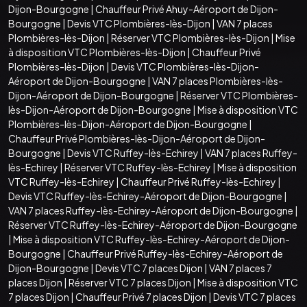
Dijon-Bourgogne
|
Chauffeur Privé Ahuy-Aéroport de Dijon-
Bourgogne
|
Devis VTC Plombières-lès-Dijon
|
VAN 7 places
Plombières-lès-Dijon
|
Réserver VTC Plombières-lès-Dijon
|
Mise
à disposition VTC Plombières-lès-Dijon
|
Chauffeur Privé
Plombières-lès-Dijon
|
Devis VTC Plombières-lès-Dijon-
Aéroport de Dijon-Bourgogne
|
VAN 7 places Plombières-lès-
Dijon-Aéroport de Dijon-Bourgogne
|
Réserver VTC Plombières-
lès-Dijon-Aéroport de Dijon-Bourgogne
|
Mise à disposition VTC
Plombières-lès-Dijon-Aéroport de Dijon-Bourgogne
|
Chauffeur Privé Plombières-lès-Dijon-Aéroport de Dijon-
Bourgogne
|
Devis VTC Ruffey-lès-Echirey
|
VAN 7 places Ruffey-
lès-Echirey
|
Réserver VTC Ruffey-lès-Echirey
|
Mise à disposition
VTC Ruffey-lès-Echirey
|
Chauffeur Privé Ruffey-lès-Echirey
|
Devis VTC Ruffey-lès-Echirey-Aéroport de Dijon-Bourgogne
|
VAN 7 places Ruffey-lès-Echirey-Aéroport de Dijon-Bourgogne
|
Réserver VTC Ruffey-lès-Echirey-Aéroport de Dijon-Bourgogne
|
Mise à disposition VTC Ruffey-lès-Echirey-Aéroport de Dijon-
Bourgogne
|
Chauffeur Privé Ruffey-lès-Echirey-Aéroport de
Dijon-Bourgogne
|
Devis VTC 7 places Dijon
|
VAN 7 places 7
places Dijon
|
Réserver VTC 7 places Dijon
|
Mise à disposition VTC
7 places Dijon
|
Chauffeur Privé 7 places Dijon
|
Devis VTC 7 places