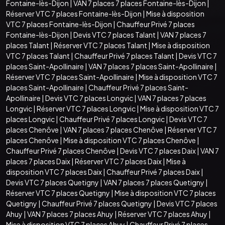
Fontaine-lès-Dijon
|
VAN 7 places 7 places Fontaine-lès-Dijon
|
Réserver VTC 7 places Fontaine-lès-Dijon
|
Mise à disposition
VTC 7 places Fontaine-lès-Dijon
|
Chauffeur Privé 7 places
Fontaine-lès-Dijon
|
Devis VTC 7 places Talant
|
VAN 7 places 7
places Talant
|
Réserver VTC 7 places Talant
|
Mise à disposition
VTC 7 places Talant
|
Chauffeur Privé 7 places Talant
|
Devis VTC 7
places Saint-Apollinaire
|
VAN 7 places 7 places Saint-Apollinaire
|
Réserver VTC 7 places Saint-Apollinaire
|
Mise à disposition VTC 7
places Saint-Apollinaire
|
Chauffeur Privé 7 places Saint-
Apollinaire
|
Devis VTC 7 places Longvic
|
VAN 7 places 7 places
Longvic
|
Réserver VTC 7 places Longvic
|
Mise à disposition VTC 7
places Longvic
|
Chauffeur Privé 7 places Longvic
|
Devis VTC 7
places Chenôve
|
VAN 7 places 7 places Chenôve
|
Réserver VTC 7
places Chenôve
|
Mise à disposition VTC 7 places Chenôve
|
Chauffeur Privé 7 places Chenôve
|
Devis VTC 7 places Daix
|
VAN 7
places 7 places Daix
|
Réserver VTC 7 places Daix
|
Mise à
disposition VTC 7 places Daix
|
Chauffeur Privé 7 places Daix
|
Devis VTC 7 places Quetigny
|
VAN 7 places 7 places Quetigny
|
Réserver VTC 7 places Quetigny
|
Mise à disposition VTC 7 places
Quetigny
|
Chauffeur Privé 7 places Quetigny
|
Devis VTC 7 places
Ahuy
|
VAN 7 places 7 places Ahuy
|
Réserver VTC 7 places Ahuy
|
Mise à disposition VTC 7 places Ahuy
|
Chauffeur Privé 7 places