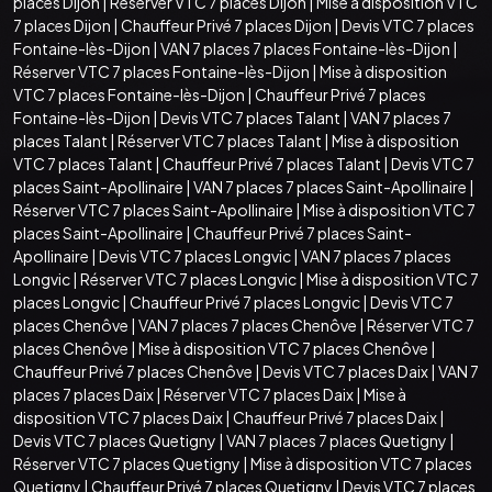
places Dijon
|
Réserver VTC 7 places Dijon
|
Mise à disposition VTC
7 places Dijon
|
Chauffeur Privé 7 places Dijon
|
Devis VTC 7 places
Fontaine-lès-Dijon
|
VAN 7 places 7 places Fontaine-lès-Dijon
|
Réserver VTC 7 places Fontaine-lès-Dijon
|
Mise à disposition
VTC 7 places Fontaine-lès-Dijon
|
Chauffeur Privé 7 places
Fontaine-lès-Dijon
|
Devis VTC 7 places Talant
|
VAN 7 places 7
places Talant
|
Réserver VTC 7 places Talant
|
Mise à disposition
VTC 7 places Talant
|
Chauffeur Privé 7 places Talant
|
Devis VTC 7
places Saint-Apollinaire
|
VAN 7 places 7 places Saint-Apollinaire
|
Réserver VTC 7 places Saint-Apollinaire
|
Mise à disposition VTC 7
places Saint-Apollinaire
|
Chauffeur Privé 7 places Saint-
Apollinaire
|
Devis VTC 7 places Longvic
|
VAN 7 places 7 places
Longvic
|
Réserver VTC 7 places Longvic
|
Mise à disposition VTC 7
places Longvic
|
Chauffeur Privé 7 places Longvic
|
Devis VTC 7
places Chenôve
|
VAN 7 places 7 places Chenôve
|
Réserver VTC 7
places Chenôve
|
Mise à disposition VTC 7 places Chenôve
|
Chauffeur Privé 7 places Chenôve
|
Devis VTC 7 places Daix
|
VAN 7
places 7 places Daix
|
Réserver VTC 7 places Daix
|
Mise à
disposition VTC 7 places Daix
|
Chauffeur Privé 7 places Daix
|
Devis VTC 7 places Quetigny
|
VAN 7 places 7 places Quetigny
|
Réserver VTC 7 places Quetigny
|
Mise à disposition VTC 7 places
Quetigny
|
Chauffeur Privé 7 places Quetigny
|
Devis VTC 7 places