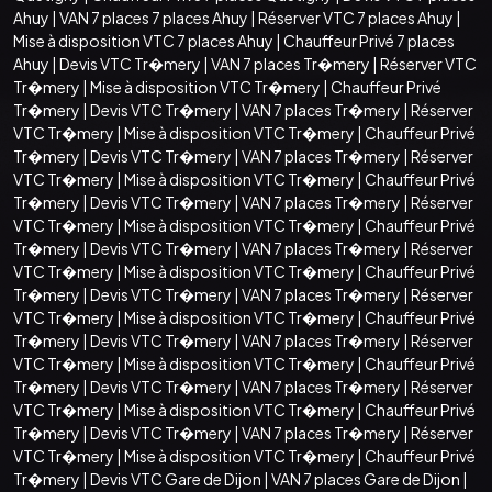
Ahuy
|
VAN 7 places 7 places Ahuy
|
Réserver VTC 7 places Ahuy
|
Mise à disposition VTC 7 places Ahuy
|
Chauffeur Privé 7 places
Ahuy
|
Devis VTC Tr�mery
|
VAN 7 places Tr�mery
|
Réserver VTC
Tr�mery
|
Mise à disposition VTC Tr�mery
|
Chauffeur Privé
Tr�mery
|
Devis VTC Tr�mery
|
VAN 7 places Tr�mery
|
Réserver
VTC Tr�mery
|
Mise à disposition VTC Tr�mery
|
Chauffeur Privé
Tr�mery
|
Devis VTC Tr�mery
|
VAN 7 places Tr�mery
|
Réserver
VTC Tr�mery
|
Mise à disposition VTC Tr�mery
|
Chauffeur Privé
Tr�mery
|
Devis VTC Tr�mery
|
VAN 7 places Tr�mery
|
Réserver
VTC Tr�mery
|
Mise à disposition VTC Tr�mery
|
Chauffeur Privé
Tr�mery
|
Devis VTC Tr�mery
|
VAN 7 places Tr�mery
|
Réserver
VTC Tr�mery
|
Mise à disposition VTC Tr�mery
|
Chauffeur Privé
Tr�mery
|
Devis VTC Tr�mery
|
VAN 7 places Tr�mery
|
Réserver
VTC Tr�mery
|
Mise à disposition VTC Tr�mery
|
Chauffeur Privé
Tr�mery
|
Devis VTC Tr�mery
|
VAN 7 places Tr�mery
|
Réserver
VTC Tr�mery
|
Mise à disposition VTC Tr�mery
|
Chauffeur Privé
Tr�mery
|
Devis VTC Tr�mery
|
VAN 7 places Tr�mery
|
Réserver
VTC Tr�mery
|
Mise à disposition VTC Tr�mery
|
Chauffeur Privé
Tr�mery
|
Devis VTC Tr�mery
|
VAN 7 places Tr�mery
|
Réserver
VTC Tr�mery
|
Mise à disposition VTC Tr�mery
|
Chauffeur Privé
Tr�mery
|
Devis VTC Gare de Dijon
|
VAN 7 places Gare de Dijon
|