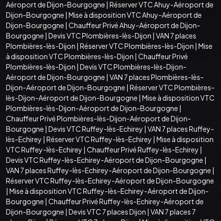
Aéroport de Dijon-Bourgogne
|
Réserver VTC Ahuy-Aéroport de
Dijon-Bourgogne
|
Mise à disposition VTC Ahuy-Aéroport de
Dijon-Bourgogne
|
Chauffeur Privé Ahuy-Aéroport de Dijon-
Bourgogne
|
Devis VTC Plombières-lès-Dijon
|
VAN 7 places
Plombières-lès-Dijon
|
Réserver VTC Plombières-lès-Dijon
|
Mise
à disposition VTC Plombières-lès-Dijon
|
Chauffeur Privé
Plombières-lès-Dijon
|
Devis VTC Plombières-lès-Dijon-
Aéroport de Dijon-Bourgogne
|
VAN 7 places Plombières-lès-
Dijon-Aéroport de Dijon-Bourgogne
|
Réserver VTC Plombières-
lès-Dijon-Aéroport de Dijon-Bourgogne
|
Mise à disposition VTC
Plombières-lès-Dijon-Aéroport de Dijon-Bourgogne
|
Chauffeur Privé Plombières-lès-Dijon-Aéroport de Dijon-
Bourgogne
|
Devis VTC Ruffey-lès-Echirey
|
VAN 7 places Ruffey-
lès-Echirey
|
Réserver VTC Ruffey-lès-Echirey
|
Mise à disposition
VTC Ruffey-lès-Echirey
|
Chauffeur Privé Ruffey-lès-Echirey
|
Devis VTC Ruffey-lès-Echirey-Aéroport de Dijon-Bourgogne
|
VAN 7 places Ruffey-lès-Echirey-Aéroport de Dijon-Bourgogne
|
Réserver VTC Ruffey-lès-Echirey-Aéroport de Dijon-Bourgogne
|
Mise à disposition VTC Ruffey-lès-Echirey-Aéroport de Dijon-
Bourgogne
|
Chauffeur Privé Ruffey-lès-Echirey-Aéroport de
Dijon-Bourgogne
|
Devis VTC 7 places Dijon
|
VAN 7 places 7