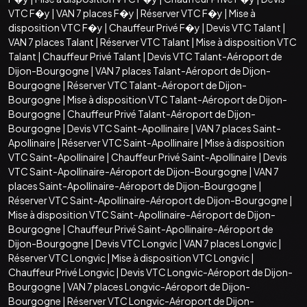
VTC F�y
|
VAN 7 places F�y
|
Réserver VTC F�y
|
Mise à
disposition VTC F�y
|
Chauffeur Privé F�y
|
Devis VTC Talant
|
VAN 7 places Talant
|
Réserver VTC Talant
|
Mise à disposition VTC
Talant
|
Chauffeur Privé Talant
|
Devis VTC Talant-Aéroport de
Dijon-Bourgogne
|
VAN 7 places Talant-Aéroport de Dijon-
Bourgogne
|
Réserver VTC Talant-Aéroport de Dijon-
Bourgogne
|
Mise à disposition VTC Talant-Aéroport de Dijon-
Bourgogne
|
Chauffeur Privé Talant-Aéroport de Dijon-
Bourgogne
|
Devis VTC Saint-Apollinaire
|
VAN 7 places Saint-
Apollinaire
|
Réserver VTC Saint-Apollinaire
|
Mise à disposition
VTC Saint-Apollinaire
|
Chauffeur Privé Saint-Apollinaire
|
Devis
VTC Saint-Apollinaire-Aéroport de Dijon-Bourgogne
|
VAN 7
places Saint-Apollinaire-Aéroport de Dijon-Bourgogne
|
Réserver VTC Saint-Apollinaire-Aéroport de Dijon-Bourgogne
|
Mise à disposition VTC Saint-Apollinaire-Aéroport de Dijon-
Bourgogne
|
Chauffeur Privé Saint-Apollinaire-Aéroport de
Dijon-Bourgogne
|
Devis VTC Longvic
|
VAN 7 places Longvic
|
Réserver VTC Longvic
|
Mise à disposition VTC Longvic
|
Chauffeur Privé Longvic
|
Devis VTC Longvic-Aéroport de Dijon-
Bourgogne
|
VAN 7 places Longvic-Aéroport de Dijon-
Bourgogne
|
Réserver VTC Longvic-Aéroport de Dijon-