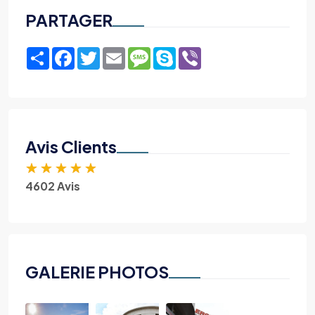
PARTAGER
Share
Facebook
Twitter
Email
Message
Skype
Viber
Avis Clients
★
★
★
★
★
4602 Avis
GALERIE PHOTOS