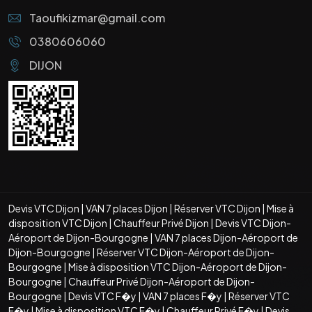
Taoufikizmar@gmail.com
0380606060
DIJON
Devis VTC Dijon
|
VAN 7 places Dijon
|
Réserver VTC Dijon
|
Mise à
disposition VTC Dijon
|
Chauffeur Privé Dijon
|
Devis VTC Dijon-
Aéroport de Dijon-Bourgogne
|
VAN 7 places Dijon-Aéroport de
Dijon-Bourgogne
|
Réserver VTC Dijon-Aéroport de Dijon-
Bourgogne
|
Mise à disposition VTC Dijon-Aéroport de Dijon-
Bourgogne
|
Chauffeur Privé Dijon-Aéroport de Dijon-
Bourgogne
|
Devis VTC F�y
|
VAN 7 places F�y
|
Réserver VTC
F�y
|
Mise à disposition VTC F�y
|
Chauffeur Privé F�y
|
Devis