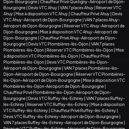
Dijon-Bourgogne
|
Chauffeur Privé Quetigny-Aéroport de Dijon-
Bourgogne
|
Devis VTC Ahuy
|
VAN 7 places Ahuy
|
Réserver VTC
Ahuy
|
Mise à disposition VTC Ahuy
|
Chauffeur Privé Ahuy
|
Devis
VTC Ahuy-Aéroport de Dijon-Bourgogne
|
VAN 7 places Ahuy-
Aéroport de Dijon-Bourgogne
|
Réserver VTC Ahuy-Aéroport de
Dijon-Bourgogne
|
Mise à disposition VTC Ahuy-Aéroport de
Dijon-Bourgogne
|
Chauffeur Privé Ahuy-Aéroport de Dijon-
Bourgogne
|
Devis VTC Plombières-lès-Dijon
|
VAN 7 places
Plombières-lès-Dijon
|
Réserver VTC Plombières-lès-Dijon
|
Mise
à disposition VTC Plombières-lès-Dijon
|
Chauffeur Privé
Plombières-lès-Dijon
|
Devis VTC Plombières-lès-Dijon-
Aéroport de Dijon-Bourgogne
|
VAN 7 places Plombières-lès-
Dijon-Aéroport de Dijon-Bourgogne
|
Réserver VTC Plombières-
lès-Dijon-Aéroport de Dijon-Bourgogne
|
Mise à disposition VTC
Plombières-lès-Dijon-Aéroport de Dijon-Bourgogne
|
Chauffeur Privé Plombières-lès-Dijon-Aéroport de Dijon-
Bourgogne
|
Devis VTC Ruffey-lès-Echirey
|
VAN 7 places Ruffey-
lès-Echirey
|
Réserver VTC Ruffey-lès-Echirey
|
Mise à disposition
VTC Ruffey-lès-Echirey
|
Chauffeur Privé Ruffey-lès-Echirey
|
Devis VTC Ruffey-lès-Echirey-Aéroport de Dijon-Bourgogne
|
VAN 7 places Ruffey-lès-Echirey-Aéroport de Dijon-Bourgogne
|
Réserver VTC Ruffey-lès-Echirey-Aéroport de Dijon-Bourgogne