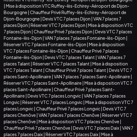
|
Mise à disposition VTC Ruffey-lès-Echirey-Aéroport de Dijon-
Bourgogne
|
Chauffeur Privé Ruffey-lès-Echirey-Aéroport de
Dijon-Bourgogne
|
Devis VTC 7 places Dijon
|
VAN 7 places 7
places Dijon
|
Réserver VTC 7 places Dijon
|
Mise à disposition VTC
7 places Dijon
|
Chauffeur Privé 7 places Dijon
|
Devis VTC 7 places
Fontaine-lès-Dijon
|
VAN 7 places 7 places Fontaine-lès-Dijon
|
Réserver VTC 7 places Fontaine-lès-Dijon
|
Mise à disposition
VTC 7 places Fontaine-lès-Dijon
|
Chauffeur Privé 7 places
Fontaine-lès-Dijon
|
Devis VTC 7 places Talant
|
VAN 7 places 7
places Talant
|
Réserver VTC 7 places Talant
|
Mise à disposition
VTC 7 places Talant
|
Chauffeur Privé 7 places Talant
|
Devis VTC 7
places Saint-Apollinaire
|
VAN 7 places 7 places Saint-Apollinaire
|
Réserver VTC 7 places Saint-Apollinaire
|
Mise à disposition VTC 7
places Saint-Apollinaire
|
Chauffeur Privé 7 places Saint-
Apollinaire
|
Devis VTC 7 places Longvic
|
VAN 7 places 7 places
Longvic
|
Réserver VTC 7 places Longvic
|
Mise à disposition VTC 7
places Longvic
|
Chauffeur Privé 7 places Longvic
|
Devis VTC 7
places Chenôve
|
VAN 7 places 7 places Chenôve
|
Réserver VTC 7
places Chenôve
|
Mise à disposition VTC 7 places Chenôve
|
Chauffeur Privé 7 places Chenôve
|
Devis VTC 7 places Daix
|
VAN 7
places 7 places Daix
|
Réserver VTC 7 places Daix
|
Mise à