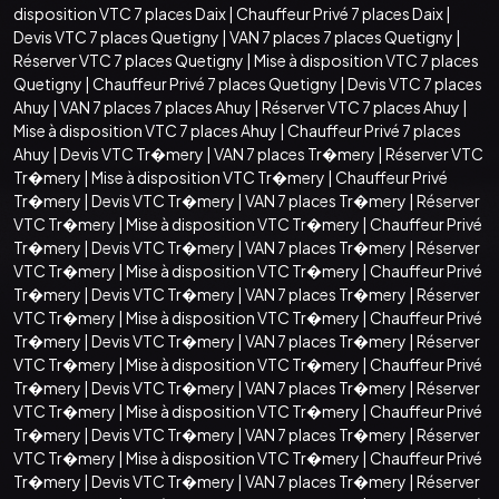
disposition VTC 7 places Daix
|
Chauffeur Privé 7 places Daix
|
Devis VTC 7 places Quetigny
|
VAN 7 places 7 places Quetigny
|
Réserver VTC 7 places Quetigny
|
Mise à disposition VTC 7 places
Quetigny
|
Chauffeur Privé 7 places Quetigny
|
Devis VTC 7 places
Ahuy
|
VAN 7 places 7 places Ahuy
|
Réserver VTC 7 places Ahuy
|
Mise à disposition VTC 7 places Ahuy
|
Chauffeur Privé 7 places
Ahuy
|
Devis VTC Tr�mery
|
VAN 7 places Tr�mery
|
Réserver VTC
Tr�mery
|
Mise à disposition VTC Tr�mery
|
Chauffeur Privé
Tr�mery
|
Devis VTC Tr�mery
|
VAN 7 places Tr�mery
|
Réserver
VTC Tr�mery
|
Mise à disposition VTC Tr�mery
|
Chauffeur Privé
Tr�mery
|
Devis VTC Tr�mery
|
VAN 7 places Tr�mery
|
Réserver
VTC Tr�mery
|
Mise à disposition VTC Tr�mery
|
Chauffeur Privé
Tr�mery
|
Devis VTC Tr�mery
|
VAN 7 places Tr�mery
|
Réserver
VTC Tr�mery
|
Mise à disposition VTC Tr�mery
|
Chauffeur Privé
Tr�mery
|
Devis VTC Tr�mery
|
VAN 7 places Tr�mery
|
Réserver
VTC Tr�mery
|
Mise à disposition VTC Tr�mery
|
Chauffeur Privé
Tr�mery
|
Devis VTC Tr�mery
|
VAN 7 places Tr�mery
|
Réserver
VTC Tr�mery
|
Mise à disposition VTC Tr�mery
|
Chauffeur Privé
Tr�mery
|
Devis VTC Tr�mery
|
VAN 7 places Tr�mery
|
Réserver
VTC Tr�mery
|
Mise à disposition VTC Tr�mery
|
Chauffeur Privé
Tr�mery
|
Devis VTC Tr�mery
|
VAN 7 places Tr�mery
|
Réserver