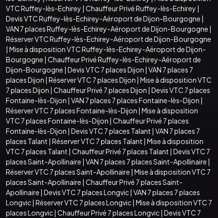
VTC Ruffey-lès-Echirey
|
Chauffeur Privé Ruffey-lès-Echirey
|
Devis VTC Ruffey-lès-Echirey-Aéroport de Dijon-Bourgogne
|
VAN 7 places Ruffey-lès-Echirey-Aéroport de Dijon-Bourgogne
|
Réserver VTC Ruffey-lès-Echirey-Aéroport de Dijon-Bourgogne
|
Mise à disposition VTC Ruffey-lès-Echirey-Aéroport de Dijon-
Bourgogne
|
Chauffeur Privé Ruffey-lès-Echirey-Aéroport de
Dijon-Bourgogne
|
Devis VTC 7 places Dijon
|
VAN 7 places 7
places Dijon
|
Réserver VTC 7 places Dijon
|
Mise à disposition VTC
7 places Dijon
|
Chauffeur Privé 7 places Dijon
|
Devis VTC 7 places
Fontaine-lès-Dijon
|
VAN 7 places 7 places Fontaine-lès-Dijon
|
Réserver VTC 7 places Fontaine-lès-Dijon
|
Mise à disposition
VTC 7 places Fontaine-lès-Dijon
|
Chauffeur Privé 7 places
Fontaine-lès-Dijon
|
Devis VTC 7 places Talant
|
VAN 7 places 7
places Talant
|
Réserver VTC 7 places Talant
|
Mise à disposition
VTC 7 places Talant
|
Chauffeur Privé 7 places Talant
|
Devis VTC 7
places Saint-Apollinaire
|
VAN 7 places 7 places Saint-Apollinaire
|
Réserver VTC 7 places Saint-Apollinaire
|
Mise à disposition VTC 7
places Saint-Apollinaire
|
Chauffeur Privé 7 places Saint-
Apollinaire
|
Devis VTC 7 places Longvic
|
VAN 7 places 7 places
Longvic
|
Réserver VTC 7 places Longvic
|
Mise à disposition VTC 7
places Longvic
|
Chauffeur Privé 7 places Longvic
|
Devis VTC 7