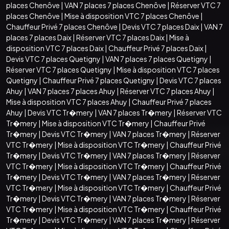
places Chenôve
|
VAN 7 places 7 places Chenôve
|
Réserver VTC 7
places Chenôve
|
Mise à disposition VTC 7 places Chenôve
|
Chauffeur Privé 7 places Chenôve
|
Devis VTC 7 places Daix
|
VAN 7
places 7 places Daix
|
Réserver VTC 7 places Daix
|
Mise à
disposition VTC 7 places Daix
|
Chauffeur Privé 7 places Daix
|
Devis VTC 7 places Quetigny
|
VAN 7 places 7 places Quetigny
|
Réserver VTC 7 places Quetigny
|
Mise à disposition VTC 7 places
Quetigny
|
Chauffeur Privé 7 places Quetigny
|
Devis VTC 7 places
Ahuy
|
VAN 7 places 7 places Ahuy
|
Réserver VTC 7 places Ahuy
|
Mise à disposition VTC 7 places Ahuy
|
Chauffeur Privé 7 places
Ahuy
|
Devis VTC Tr�mery
|
VAN 7 places Tr�mery
|
Réserver VTC
Tr�mery
|
Mise à disposition VTC Tr�mery
|
Chauffeur Privé
Tr�mery
|
Devis VTC Tr�mery
|
VAN 7 places Tr�mery
|
Réserver
VTC Tr�mery
|
Mise à disposition VTC Tr�mery
|
Chauffeur Privé
Tr�mery
|
Devis VTC Tr�mery
|
VAN 7 places Tr�mery
|
Réserver
VTC Tr�mery
|
Mise à disposition VTC Tr�mery
|
Chauffeur Privé
Tr�mery
|
Devis VTC Tr�mery
|
VAN 7 places Tr�mery
|
Réserver
VTC Tr�mery
|
Mise à disposition VTC Tr�mery
|
Chauffeur Privé
Tr�mery
|
Devis VTC Tr�mery
|
VAN 7 places Tr�mery
|
Réserver
VTC Tr�mery
|
Mise à disposition VTC Tr�mery
|
Chauffeur Privé
Tr�mery
|
Devis VTC Tr�mery
|
VAN 7 places Tr�mery
|
Réserver