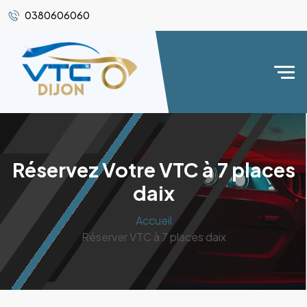
0380606060
Réservez Votre VTC à 7 places
daix
Accueil
Réserver VTC à 7 places daix