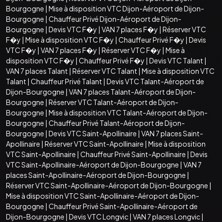
Bourgogne
|
Mise à disposition VTC Dijon-Aéroport de Dijon-
Bourgogne
|
Chauffeur Privé Dijon-Aéroport de Dijon-
Bourgogne
|
Devis VTC F�y
|
VAN 7 places F�y
|
Réserver VTC
F�y
|
Mise à disposition VTC F�y
|
Chauffeur Privé F�y
|
Devis
VTC F�y
|
VAN 7 places F�y
|
Réserver VTC F�y
|
Mise à
disposition VTC F�y
|
Chauffeur Privé F�y
|
Devis VTC Talant
|
VAN 7 places Talant
|
Réserver VTC Talant
|
Mise à disposition VTC
Talant
|
Chauffeur Privé Talant
|
Devis VTC Talant-Aéroport de
Dijon-Bourgogne
|
VAN 7 places Talant-Aéroport de Dijon-
Bourgogne
|
Réserver VTC Talant-Aéroport de Dijon-
Bourgogne
|
Mise à disposition VTC Talant-Aéroport de Dijon-
Bourgogne
|
Chauffeur Privé Talant-Aéroport de Dijon-
Bourgogne
|
Devis VTC Saint-Apollinaire
|
VAN 7 places Saint-
Apollinaire
|
Réserver VTC Saint-Apollinaire
|
Mise à disposition
VTC Saint-Apollinaire
|
Chauffeur Privé Saint-Apollinaire
|
Devis
VTC Saint-Apollinaire-Aéroport de Dijon-Bourgogne
|
VAN 7
places Saint-Apollinaire-Aéroport de Dijon-Bourgogne
|
Réserver VTC Saint-Apollinaire-Aéroport de Dijon-Bourgogne
|
Mise à disposition VTC Saint-Apollinaire-Aéroport de Dijon-
Bourgogne
|
Chauffeur Privé Saint-Apollinaire-Aéroport de
Dijon-Bourgogne
|
Devis VTC Longvic
|
VAN 7 places Longvic
|