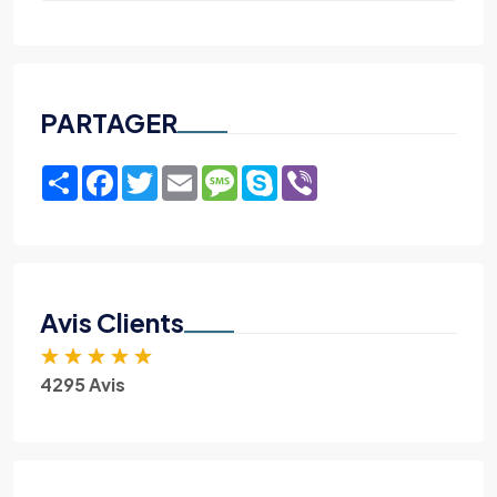
PARTAGER
Share
Facebook
Twitter
Email
Message
Skype
Viber
Avis Clients
★
★
★
★
★
4295 Avis