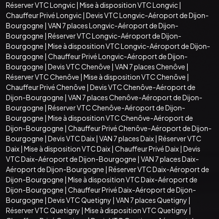
Réserver VTC Longvic
|
Mise à disposition VTC Longvic
|
Chauffeur Privé Longvic
|
Devis VTC Longvic-Aéroport de Dijon-
Bourgogne
|
VAN 7 places Longvic-Aéroport de Dijon-
Bourgogne
|
Réserver VTC Longvic-Aéroport de Dijon-
Bourgogne
|
Mise à disposition VTC Longvic-Aéroport de Dijon-
Bourgogne
|
Chauffeur Privé Longvic-Aéroport de Dijon-
Bourgogne
|
Devis VTC Chenôve
|
VAN 7 places Chenôve
|
Réserver VTC Chenôve
|
Mise à disposition VTC Chenôve
|
Chauffeur Privé Chenôve
|
Devis VTC Chenôve-Aéroport de
Dijon-Bourgogne
|
VAN 7 places Chenôve-Aéroport de Dijon-
Bourgogne
|
Réserver VTC Chenôve-Aéroport de Dijon-
Bourgogne
|
Mise à disposition VTC Chenôve-Aéroport de
Dijon-Bourgogne
|
Chauffeur Privé Chenôve-Aéroport de Dijon-
Bourgogne
|
Devis VTC Daix
|
VAN 7 places Daix
|
Réserver VTC
Daix
|
Mise à disposition VTC Daix
|
Chauffeur Privé Daix
|
Devis
VTC Daix-Aéroport de Dijon-Bourgogne
|
VAN 7 places Daix-
Aéroport de Dijon-Bourgogne
|
Réserver VTC Daix-Aéroport de
Dijon-Bourgogne
|
Mise à disposition VTC Daix-Aéroport de
Dijon-Bourgogne
|
Chauffeur Privé Daix-Aéroport de Dijon-
Bourgogne
|
Devis VTC Quetigny
|
VAN 7 places Quetigny
|
Réserver VTC Quetigny
|
Mise à disposition VTC Quetigny
|