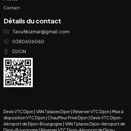
Contact
Détails du contact
Taoufikizmar@gmail.com
0380606060
DIJON
Devis VTC Dijon
|
VAN 7 places Dijon
|
Réserver VTC Dijon
|
Mise à
disposition VTC Dijon
|
Chauffeur Privé Dijon
|
Devis VTC Dijon-
Aéroport de Dijon-Bourgogne
|
VAN 7 places Dijon-Aéroport de
Dijon-Bourgogne
|
Réserver VTC Dijon-Aéroport de Dijon-