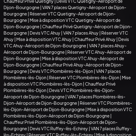
Chauffeur Privé Quetigny
|
Devis VTC Quetigny-Aéroport de
Dijon-Bourgogne
|
VAN 7 places Quetigny-Aéroport de Dijon-
Bourgogne
|
Réserver VTC Quetigny-Aéroport de Dijon-
Bourgogne
|
Mise à disposition VTC Quetigny-Aéroport de
Dijon-Bourgogne
|
Chauffeur Privé Quetigny-Aéroport de Dijon-
Bourgogne
|
Devis VTC Ahuy
|
VAN 7 places Ahuy
|
Réserver VTC
Ahuy
|
Mise à disposition VTC Ahuy
|
Chauffeur Privé Ahuy
|
Devis
VTC Ahuy-Aéroport de Dijon-Bourgogne
|
VAN 7 places Ahuy-
Aéroport de Dijon-Bourgogne
|
Réserver VTC Ahuy-Aéroport de
Dijon-Bourgogne
|
Mise à disposition VTC Ahuy-Aéroport de
Dijon-Bourgogne
|
Chauffeur Privé Ahuy-Aéroport de Dijon-
Bourgogne
|
Devis VTC Plombières-lès-Dijon
|
VAN 7 places
Plombières-lès-Dijon
|
Réserver VTC Plombières-lès-Dijon
|
Mise
à disposition VTC Plombières-lès-Dijon
|
Chauffeur Privé
Plombières-lès-Dijon
|
Devis VTC Plombières-lès-Dijon-
Aéroport de Dijon-Bourgogne
|
VAN 7 places Plombières-lès-
Dijon-Aéroport de Dijon-Bourgogne
|
Réserver VTC Plombières-
lès-Dijon-Aéroport de Dijon-Bourgogne
|
Mise à disposition VTC
Plombières-lès-Dijon-Aéroport de Dijon-Bourgogne
|
Chauffeur Privé Plombières-lès-Dijon-Aéroport de Dijon-
Bourgogne
|
Devis VTC Ruffey-lès-Echirey
|
VAN 7 places Ruffey-
lès-Echirey
|
Réserver VTC Ruffey-lès-Echirey
|
Mise à disposition