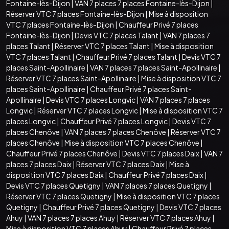
Fontaine-lès-Dijon
|
VAN 7 places 7 places Fontaine-lès-Dijon
|
Réserver VTC 7 places Fontaine-lès-Dijon
|
Mise à disposition
VTC 7 places Fontaine-lès-Dijon
|
Chauffeur Privé 7 places
Fontaine-lès-Dijon
|
Devis VTC 7 places Talant
|
VAN 7 places 7
places Talant
|
Réserver VTC 7 places Talant
|
Mise à disposition
VTC 7 places Talant
|
Chauffeur Privé 7 places Talant
|
Devis VTC 7
places Saint-Apollinaire
|
VAN 7 places 7 places Saint-Apollinaire
|
Réserver VTC 7 places Saint-Apollinaire
|
Mise à disposition VTC 7
places Saint-Apollinaire
|
Chauffeur Privé 7 places Saint-
Apollinaire
|
Devis VTC 7 places Longvic
|
VAN 7 places 7 places
Longvic
|
Réserver VTC 7 places Longvic
|
Mise à disposition VTC 7
places Longvic
|
Chauffeur Privé 7 places Longvic
|
Devis VTC 7
places Chenôve
|
VAN 7 places 7 places Chenôve
|
Réserver VTC 7
places Chenôve
|
Mise à disposition VTC 7 places Chenôve
|
Chauffeur Privé 7 places Chenôve
|
Devis VTC 7 places Daix
|
VAN 7
places 7 places Daix
|
Réserver VTC 7 places Daix
|
Mise à
disposition VTC 7 places Daix
|
Chauffeur Privé 7 places Daix
|
Devis VTC 7 places Quetigny
|
VAN 7 places 7 places Quetigny
|
Réserver VTC 7 places Quetigny
|
Mise à disposition VTC 7 places
Quetigny
|
Chauffeur Privé 7 places Quetigny
|
Devis VTC 7 places
Ahuy
|
VAN 7 places 7 places Ahuy
|
Réserver VTC 7 places Ahuy
|
Mise à disposition VTC 7 places Ahuy
|
Chauffeur Privé 7 places