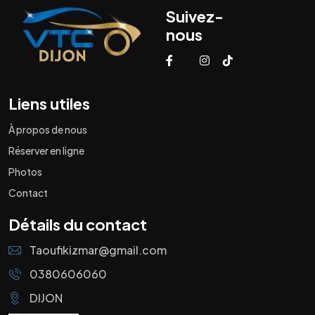
Suivez-
nous
Liens utiles
À propos de nous
Réserver en ligne
Photos
Contact
Détails du contact
Taoufikizmar@gmail.com
0380606060
DIJON