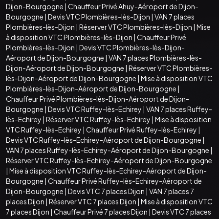
Dijon-Bourgogne
|
Chauffeur Privé Ahuy-Aéroport de Dijon-
Bourgogne
|
Devis VTC Plombières-lès-Dijon
|
VAN 7 places
Plombières-lès-Dijon
|
Réserver VTC Plombières-lès-Dijon
|
Mise
à disposition VTC Plombières-lès-Dijon
|
Chauffeur Privé
Plombières-lès-Dijon
|
Devis VTC Plombières-lès-Dijon-
Aéroport de Dijon-Bourgogne
|
VAN 7 places Plombières-lès-
Dijon-Aéroport de Dijon-Bourgogne
|
Réserver VTC Plombières-
lès-Dijon-Aéroport de Dijon-Bourgogne
|
Mise à disposition VTC
Plombières-lès-Dijon-Aéroport de Dijon-Bourgogne
|
Chauffeur Privé Plombières-lès-Dijon-Aéroport de Dijon-
Bourgogne
|
Devis VTC Ruffey-lès-Echirey
|
VAN 7 places Ruffey-
lès-Echirey
|
Réserver VTC Ruffey-lès-Echirey
|
Mise à disposition
VTC Ruffey-lès-Echirey
|
Chauffeur Privé Ruffey-lès-Echirey
|
Devis VTC Ruffey-lès-Echirey-Aéroport de Dijon-Bourgogne
|
VAN 7 places Ruffey-lès-Echirey-Aéroport de Dijon-Bourgogne
|
Réserver VTC Ruffey-lès-Echirey-Aéroport de Dijon-Bourgogne
|
Mise à disposition VTC Ruffey-lès-Echirey-Aéroport de Dijon-
Bourgogne
|
Chauffeur Privé Ruffey-lès-Echirey-Aéroport de
Dijon-Bourgogne
|
Devis VTC 7 places Dijon
|
VAN 7 places 7
places Dijon
|
Réserver VTC 7 places Dijon
|
Mise à disposition VTC
7 places Dijon
|
Chauffeur Privé 7 places Dijon
|
Devis VTC 7 places