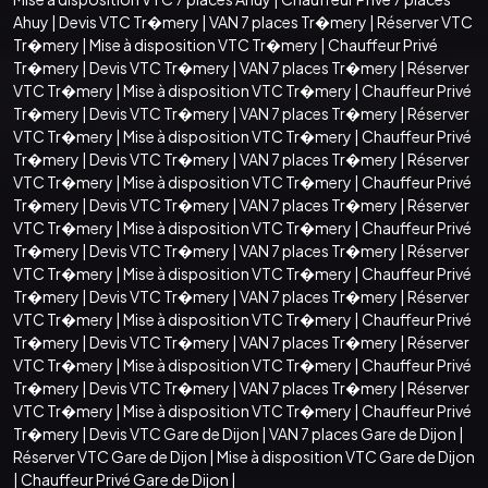
Ahuy
|
Devis VTC Tr�mery
|
VAN 7 places Tr�mery
|
Réserver VTC
Tr�mery
|
Mise à disposition VTC Tr�mery
|
Chauffeur Privé
Tr�mery
|
Devis VTC Tr�mery
|
VAN 7 places Tr�mery
|
Réserver
VTC Tr�mery
|
Mise à disposition VTC Tr�mery
|
Chauffeur Privé
Tr�mery
|
Devis VTC Tr�mery
|
VAN 7 places Tr�mery
|
Réserver
VTC Tr�mery
|
Mise à disposition VTC Tr�mery
|
Chauffeur Privé
Tr�mery
|
Devis VTC Tr�mery
|
VAN 7 places Tr�mery
|
Réserver
VTC Tr�mery
|
Mise à disposition VTC Tr�mery
|
Chauffeur Privé
Tr�mery
|
Devis VTC Tr�mery
|
VAN 7 places Tr�mery
|
Réserver
VTC Tr�mery
|
Mise à disposition VTC Tr�mery
|
Chauffeur Privé
Tr�mery
|
Devis VTC Tr�mery
|
VAN 7 places Tr�mery
|
Réserver
VTC Tr�mery
|
Mise à disposition VTC Tr�mery
|
Chauffeur Privé
Tr�mery
|
Devis VTC Tr�mery
|
VAN 7 places Tr�mery
|
Réserver
VTC Tr�mery
|
Mise à disposition VTC Tr�mery
|
Chauffeur Privé
Tr�mery
|
Devis VTC Tr�mery
|
VAN 7 places Tr�mery
|
Réserver
VTC Tr�mery
|
Mise à disposition VTC Tr�mery
|
Chauffeur Privé
Tr�mery
|
Devis VTC Tr�mery
|
VAN 7 places Tr�mery
|
Réserver
VTC Tr�mery
|
Mise à disposition VTC Tr�mery
|
Chauffeur Privé
Tr�mery
|
Devis VTC Gare de Dijon
|
VAN 7 places Gare de Dijon
|
Réserver VTC Gare de Dijon
|
Mise à disposition VTC Gare de Dijon
|
Chauffeur Privé Gare de Dijon
|