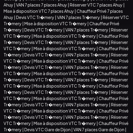
Ahuy
|
VAN 7 places 7 places Ahuy
|
Réserver VTC 7 places Ahuy
|
Mise à disposition VTC 7 places Ahuy
|
Chauffeur Privé 7 places
Ahuy
|
Devis VTC Tr�mery
|
VAN 7 places Tr�mery
|
Réserver VTC
Tr�mery
|
Mise à disposition VTC Tr�mery
|
Chauffeur Privé
Tr�mery
|
Devis VTC Tr�mery
|
VAN 7 places Tr�mery
|
Réserver
VTC Tr�mery
|
Mise à disposition VTC Tr�mery
|
Chauffeur Privé
Tr�mery
|
Devis VTC Tr�mery
|
VAN 7 places Tr�mery
|
Réserver
VTC Tr�mery
|
Mise à disposition VTC Tr�mery
|
Chauffeur Privé
Tr�mery
|
Devis VTC Tr�mery
|
VAN 7 places Tr�mery
|
Réserver
VTC Tr�mery
|
Mise à disposition VTC Tr�mery
|
Chauffeur Privé
Tr�mery
|
Devis VTC Tr�mery
|
VAN 7 places Tr�mery
|
Réserver
VTC Tr�mery
|
Mise à disposition VTC Tr�mery
|
Chauffeur Privé
Tr�mery
|
Devis VTC Tr�mery
|
VAN 7 places Tr�mery
|
Réserver
VTC Tr�mery
|
Mise à disposition VTC Tr�mery
|
Chauffeur Privé
Tr�mery
|
Devis VTC Tr�mery
|
VAN 7 places Tr�mery
|
Réserver
VTC Tr�mery
|
Mise à disposition VTC Tr�mery
|
Chauffeur Privé
Tr�mery
|
Devis VTC Tr�mery
|
VAN 7 places Tr�mery
|
Réserver
VTC Tr�mery
|
Mise à disposition VTC Tr�mery
|
Chauffeur Privé
Tr�mery
|
Devis VTC Tr�mery
|
VAN 7 places Tr�mery
|
Réserver
VTC Tr�mery
|
Mise à disposition VTC Tr�mery
|
Chauffeur Privé
Tr�mery
|
Devis VTC Gare de Dijon
|
VAN 7 places Gare de Dijon
|