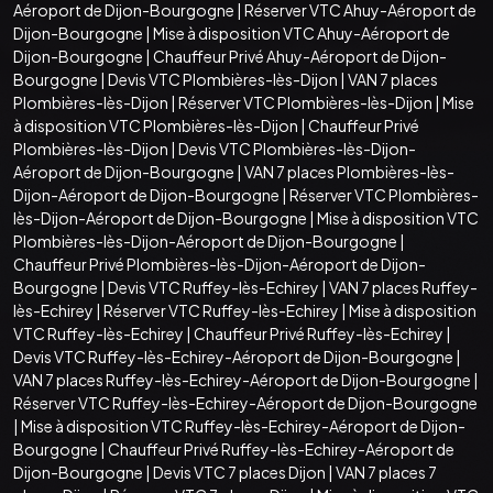
Aéroport de Dijon-Bourgogne
|
Réserver VTC Ahuy-Aéroport de
Dijon-Bourgogne
|
Mise à disposition VTC Ahuy-Aéroport de
Dijon-Bourgogne
|
Chauffeur Privé Ahuy-Aéroport de Dijon-
Bourgogne
|
Devis VTC Plombières-lès-Dijon
|
VAN 7 places
Plombières-lès-Dijon
|
Réserver VTC Plombières-lès-Dijon
|
Mise
à disposition VTC Plombières-lès-Dijon
|
Chauffeur Privé
Plombières-lès-Dijon
|
Devis VTC Plombières-lès-Dijon-
Aéroport de Dijon-Bourgogne
|
VAN 7 places Plombières-lès-
Dijon-Aéroport de Dijon-Bourgogne
|
Réserver VTC Plombières-
lès-Dijon-Aéroport de Dijon-Bourgogne
|
Mise à disposition VTC
Plombières-lès-Dijon-Aéroport de Dijon-Bourgogne
|
Chauffeur Privé Plombières-lès-Dijon-Aéroport de Dijon-
Bourgogne
|
Devis VTC Ruffey-lès-Echirey
|
VAN 7 places Ruffey-
lès-Echirey
|
Réserver VTC Ruffey-lès-Echirey
|
Mise à disposition
VTC Ruffey-lès-Echirey
|
Chauffeur Privé Ruffey-lès-Echirey
|
Devis VTC Ruffey-lès-Echirey-Aéroport de Dijon-Bourgogne
|
VAN 7 places Ruffey-lès-Echirey-Aéroport de Dijon-Bourgogne
|
Réserver VTC Ruffey-lès-Echirey-Aéroport de Dijon-Bourgogne
|
Mise à disposition VTC Ruffey-lès-Echirey-Aéroport de Dijon-
Bourgogne
|
Chauffeur Privé Ruffey-lès-Echirey-Aéroport de
Dijon-Bourgogne
|
Devis VTC 7 places Dijon
|
VAN 7 places 7