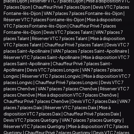
places Dijon
|
Réserver VTC 7 places Dijon
|
Mise à disposition VTC
7 places Dijon
|
Chauffeur Privé 7 places Dijon
|
Devis VTC 7 places
Fontaine-lès-Dijon
|
VAN 7 places 7 places Fontaine-lès-Dijon
|
Réserver VTC 7 places Fontaine-lès-Dijon
|
Mise à disposition
VTC 7 places Fontaine-lès-Dijon
|
Chauffeur Privé 7 places
Fontaine-lès-Dijon
|
Devis VTC 7 places Talant
|
VAN 7 places 7
places Talant
|
Réserver VTC 7 places Talant
|
Mise à disposition
VTC 7 places Talant
|
Chauffeur Privé 7 places Talant
|
Devis VTC 7
places Saint-Apollinaire
|
VAN 7 places 7 places Saint-Apollinaire
|
Réserver VTC 7 places Saint-Apollinaire
|
Mise à disposition VTC 7
places Saint-Apollinaire
|
Chauffeur Privé 7 places Saint-
Apollinaire
|
Devis VTC 7 places Longvic
|
VAN 7 places 7 places
Longvic
|
Réserver VTC 7 places Longvic
|
Mise à disposition VTC 7
places Longvic
|
Chauffeur Privé 7 places Longvic
|
Devis VTC 7
places Chenôve
|
VAN 7 places 7 places Chenôve
|
Réserver VTC 7
places Chenôve
|
Mise à disposition VTC 7 places Chenôve
|
Chauffeur Privé 7 places Chenôve
|
Devis VTC 7 places Daix
|
VAN 7
places 7 places Daix
|
Réserver VTC 7 places Daix
|
Mise à
disposition VTC 7 places Daix
|
Chauffeur Privé 7 places Daix
|
Devis VTC 7 places Quetigny
|
VAN 7 places 7 places Quetigny
|
Réserver VTC 7 places Quetigny
|
Mise à disposition VTC 7 places
Quetigny
|
Chauffeur Privé 7 places Quetigny
|
Devis VTC 7 places