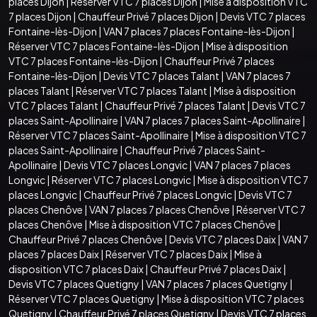
places Dijon
|
Réserver VTC 7 places Dijon
|
Mise à disposition VTC
7 places Dijon
|
Chauffeur Privé 7 places Dijon
|
Devis VTC 7 places
Fontaine-lès-Dijon
|
VAN 7 places 7 places Fontaine-lès-Dijon
|
Réserver VTC 7 places Fontaine-lès-Dijon
|
Mise à disposition
VTC 7 places Fontaine-lès-Dijon
|
Chauffeur Privé 7 places
Fontaine-lès-Dijon
|
Devis VTC 7 places Talant
|
VAN 7 places 7
places Talant
|
Réserver VTC 7 places Talant
|
Mise à disposition
VTC 7 places Talant
|
Chauffeur Privé 7 places Talant
|
Devis VTC 7
places Saint-Apollinaire
|
VAN 7 places 7 places Saint-Apollinaire
|
Réserver VTC 7 places Saint-Apollinaire
|
Mise à disposition VTC 7
places Saint-Apollinaire
|
Chauffeur Privé 7 places Saint-
Apollinaire
|
Devis VTC 7 places Longvic
|
VAN 7 places 7 places
Longvic
|
Réserver VTC 7 places Longvic
|
Mise à disposition VTC 7
places Longvic
|
Chauffeur Privé 7 places Longvic
|
Devis VTC 7
places Chenôve
|
VAN 7 places 7 places Chenôve
|
Réserver VTC 7
places Chenôve
|
Mise à disposition VTC 7 places Chenôve
|
Chauffeur Privé 7 places Chenôve
|
Devis VTC 7 places Daix
|
VAN 7
places 7 places Daix
|
Réserver VTC 7 places Daix
|
Mise à
disposition VTC 7 places Daix
|
Chauffeur Privé 7 places Daix
|
Devis VTC 7 places Quetigny
|
VAN 7 places 7 places Quetigny
|
Réserver VTC 7 places Quetigny
|
Mise à disposition VTC 7 places
Quetigny
|
Chauffeur Privé 7 places Quetigny
|
Devis VTC 7 places