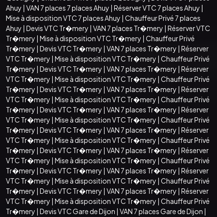
Ahuy
|
VAN 7 places 7 places Ahuy
|
Réserver VTC 7 places Ahuy
|
Mise à disposition VTC 7 places Ahuy
|
Chauffeur Privé 7 places
Ahuy
|
Devis VTC Tr�mery
|
VAN 7 places Tr�mery
|
Réserver VTC
Tr�mery
|
Mise à disposition VTC Tr�mery
|
Chauffeur Privé
Tr�mery
|
Devis VTC Tr�mery
|
VAN 7 places Tr�mery
|
Réserver
VTC Tr�mery
|
Mise à disposition VTC Tr�mery
|
Chauffeur Privé
Tr�mery
|
Devis VTC Tr�mery
|
VAN 7 places Tr�mery
|
Réserver
VTC Tr�mery
|
Mise à disposition VTC Tr�mery
|
Chauffeur Privé
Tr�mery
|
Devis VTC Tr�mery
|
VAN 7 places Tr�mery
|
Réserver
VTC Tr�mery
|
Mise à disposition VTC Tr�mery
|
Chauffeur Privé
Tr�mery
|
Devis VTC Tr�mery
|
VAN 7 places Tr�mery
|
Réserver
VTC Tr�mery
|
Mise à disposition VTC Tr�mery
|
Chauffeur Privé
Tr�mery
|
Devis VTC Tr�mery
|
VAN 7 places Tr�mery
|
Réserver
VTC Tr�mery
|
Mise à disposition VTC Tr�mery
|
Chauffeur Privé
Tr�mery
|
Devis VTC Tr�mery
|
VAN 7 places Tr�mery
|
Réserver
VTC Tr�mery
|
Mise à disposition VTC Tr�mery
|
Chauffeur Privé
Tr�mery
|
Devis VTC Tr�mery
|
VAN 7 places Tr�mery
|
Réserver
VTC Tr�mery
|
Mise à disposition VTC Tr�mery
|
Chauffeur Privé
Tr�mery
|
Devis VTC Tr�mery
|
VAN 7 places Tr�mery
|
Réserver
VTC Tr�mery
|
Mise à disposition VTC Tr�mery
|
Chauffeur Privé
Tr�mery
|
Devis VTC Gare de Dijon
|
VAN 7 places Gare de Dijon
|