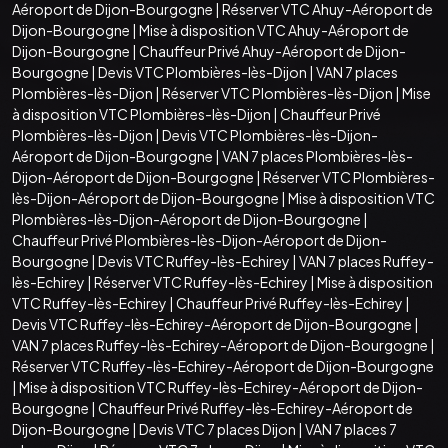
Aéroport de Dijon-Bourgogne
|
Réserver VTC Ahuy-Aéroport de
Dijon-Bourgogne
|
Mise à disposition VTC Ahuy-Aéroport de
Dijon-Bourgogne
|
Chauffeur Privé Ahuy-Aéroport de Dijon-
Bourgogne
|
Devis VTC Plombières-lès-Dijon
|
VAN 7 places
Plombières-lès-Dijon
|
Réserver VTC Plombières-lès-Dijon
|
Mise
à disposition VTC Plombières-lès-Dijon
|
Chauffeur Privé
Plombières-lès-Dijon
|
Devis VTC Plombières-lès-Dijon-
Aéroport de Dijon-Bourgogne
|
VAN 7 places Plombières-lès-
Dijon-Aéroport de Dijon-Bourgogne
|
Réserver VTC Plombières-
lès-Dijon-Aéroport de Dijon-Bourgogne
|
Mise à disposition VTC
Plombières-lès-Dijon-Aéroport de Dijon-Bourgogne
|
Chauffeur Privé Plombières-lès-Dijon-Aéroport de Dijon-
Bourgogne
|
Devis VTC Ruffey-lès-Echirey
|
VAN 7 places Ruffey-
lès-Echirey
|
Réserver VTC Ruffey-lès-Echirey
|
Mise à disposition
VTC Ruffey-lès-Echirey
|
Chauffeur Privé Ruffey-lès-Echirey
|
Devis VTC Ruffey-lès-Echirey-Aéroport de Dijon-Bourgogne
|
VAN 7 places Ruffey-lès-Echirey-Aéroport de Dijon-Bourgogne
|
Réserver VTC Ruffey-lès-Echirey-Aéroport de Dijon-Bourgogne
|
Mise à disposition VTC Ruffey-lès-Echirey-Aéroport de Dijon-
Bourgogne
|
Chauffeur Privé Ruffey-lès-Echirey-Aéroport de
Dijon-Bourgogne
|
Devis VTC 7 places Dijon
|
VAN 7 places 7