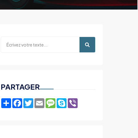
PARTAGER
Share
Facebook
Twitter
Email
Message
Skype
Viber