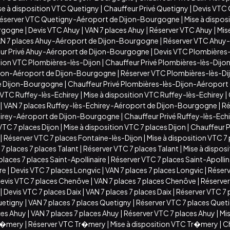
se à disposition VTC Quetigny
|
Chauffeur Privé Quetigny
|
Devis VTC
éserver VTC Quetigny-Aéroport de Dijon-Bourgogne
|
Mise à dispo
urgogne
|
Devis VTC Ahuy
|
VAN 7 places Ahuy
|
Réserver VTC Ahuy
|
Mis
N 7 places Ahuy-Aéroport de Dijon-Bourgogne
|
Réserver VTC Ahuy
ur Privé Ahuy-Aéroport de Dijon-Bourgogne
|
Devis VTC Plombières-
ition VTC Plombières-lès-Dijon
|
Chauffeur Privé Plombières-lès-Dijo
ijon-Aéroport de Dijon-Bourgogne
|
Réserver VTC Plombières-lès-D
de Dijon-Bourgogne
|
Chauffeur Privé Plombières-lès-Dijon-Aéropor
 VTC Ruffey-lès-Echirey
|
Mise à disposition VTC Ruffey-lès-Echirey
|
|
VAN 7 places Ruffey-lès-Echirey-Aéroport de Dijon-Bourgogne
|
Ré
chirey-Aéroport de Dijon-Bourgogne
|
Chauffeur Privé Ruffey-lès-Ec
VTC 7 places Dijon
|
Mise à disposition VTC 7 places Dijon
|
Chauffeur Pr
|
Réserver VTC 7 places Fontaine-lès-Dijon
|
Mise à disposition VTC 7
7 places 7 places Talant
|
Réserver VTC 7 places Talant
|
Mise à disposi
places 7 places Saint-Apollinaire
|
Réserver VTC 7 places Saint-Apollin
ire
|
Devis VTC 7 places Longvic
|
VAN 7 places 7 places Longvic
|
Réserv
evis VTC 7 places Chenôve
|
VAN 7 places 7 places Chenôve
|
Réserver
|
Devis VTC 7 places Daix
|
VAN 7 places 7 places Daix
|
Réserver VTC 7 
uetigny
|
VAN 7 places 7 places Quetigny
|
Réserver VTC 7 places Quet
ces Ahuy
|
VAN 7 places 7 places Ahuy
|
Réserver VTC 7 places Ahuy
|
Mis
Tr�mery
|
Réserver VTC Tr�mery
|
Mise à disposition VTC Tr�mery
|
C