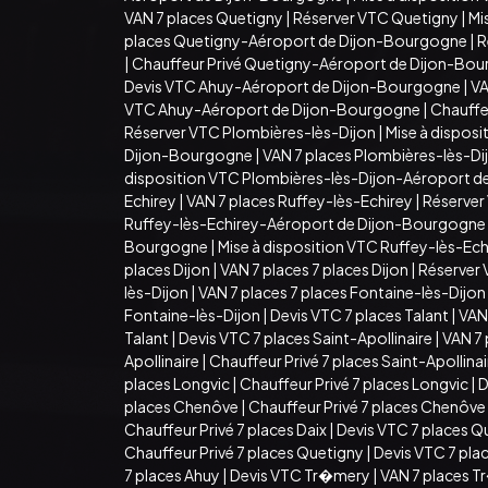
VAN 7 places Quetigny
|
Réserver VTC Quetigny
|
Mi
places Quetigny-Aéroport de Dijon-Bourgogne
|
R
|
Chauffeur Privé Quetigny-Aéroport de Dijon-Bo
Devis VTC Ahuy-Aéroport de Dijon-Bourgogne
|
VA
VTC Ahuy-Aéroport de Dijon-Bourgogne
|
Chauffe
Réserver VTC Plombières-lès-Dijon
|
Mise à dispos
Dijon-Bourgogne
|
VAN 7 places Plombières-lès-D
disposition VTC Plombières-lès-Dijon-Aéroport 
Echirey
|
VAN 7 places Ruffey-lès-Echirey
|
Réserver
Ruffey-lès-Echirey-Aéroport de Dijon-Bourgogne
Bourgogne
|
Mise à disposition VTC Ruffey-lès-E
places Dijon
|
VAN 7 places 7 places Dijon
|
Réserver 
lès-Dijon
|
VAN 7 places 7 places Fontaine-lès-Dijon
Fontaine-lès-Dijon
|
Devis VTC 7 places Talant
|
VAN 
Talant
|
Devis VTC 7 places Saint-Apollinaire
|
VAN 7 
Apollinaire
|
Chauffeur Privé 7 places Saint-Apollina
places Longvic
|
Chauffeur Privé 7 places Longvic
|
D
places Chenôve
|
Chauffeur Privé 7 places Chenôve
Chauffeur Privé 7 places Daix
|
Devis VTC 7 places Q
Chauffeur Privé 7 places Quetigny
|
Devis VTC 7 pla
7 places Ahuy
|
Devis VTC Tr�mery
|
VAN 7 places 