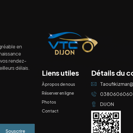
gréable en
nnaissance
à vos rendez-
lleurs délais.
Liens utiles
Détails du c
Taoufikizmar
À propos de nous
Réserver en ligne
0380606060
Photos
DIJON
Contact
Souscrire