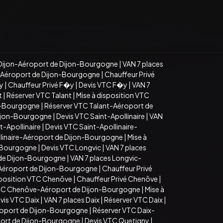
Dijon-Aéroport de Dijon-Bourgogne
|
VAN 7 places
n-Aéroport de Dijon-Bourgogne
|
Chauffeur Privé
�y
|
Chauffeur Privé F�y
|
Devis VTC F�y
|
VAN 7
t
|
Réserver VTC Talant
|
Mise à disposition VTC
on-Bourgogne
|
Réserver VTC Talant-Aéroport de
Dijon-Bourgogne
|
Devis VTC Saint-Apollinaire
|
VAN
t-Apollinaire
|
Devis VTC Saint-Apollinaire-
llinaire-Aéroport de Dijon-Bourgogne
|
Mise à
n-Bourgogne
|
Devis VTC Longvic
|
VAN 7 places
 de Dijon-Bourgogne
|
VAN 7 places Longvic-
-Aéroport de Dijon-Bourgogne
|
Chauffeur Privé
sposition VTC Chenôve
|
Chauffeur Privé Chenôve
|
TC Chenôve-Aéroport de Dijon-Bourgogne
|
Mise à
vis VTC Daix
|
VAN 7 places Daix
|
Réserver VTC Daix
|
roport de Dijon-Bourgogne
|
Réserver VTC Daix-
port de Dijon-Bourgogne
|
Devis VTC Quetigny
|