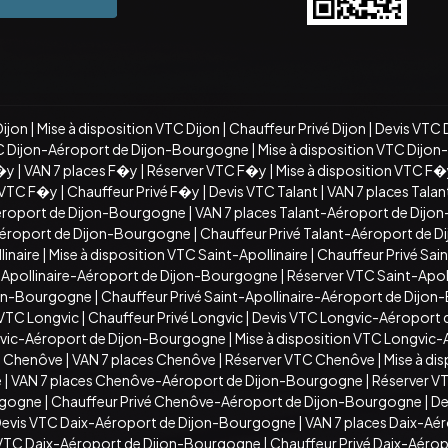
Dijon
|
Mise à disposition VTC Dijon
|
Chauffeur Privé Dijon
|
Devis VTC 
C Dijon-Aéroport de Dijon-Bourgogne
|
Mise à disposition VTC Dijo
�y
|
VAN 7 places F�y
|
Réserver VTC F�y
|
Mise à disposition VTC F
n VTC F�y
|
Chauffeur Privé F�y
|
Devis VTC Talant
|
VAN 7 places Talan
éroport de Dijon-Bourgogne
|
VAN 7 places Talant-Aéroport de Dij
-Aéroport de Dijon-Bourgogne
|
Chauffeur Privé Talant-Aéroport de 
inaire
|
Mise à disposition VTC Saint-Apollinaire
|
Chauffeur Privé Sain
t-Apollinaire-Aéroport de Dijon-Bourgogne
|
Réserver VTC Saint-Apo
ijon-Bourgogne
|
Chauffeur Privé Saint-Apollinaire-Aéroport de Dijo
 VTC Longvic
|
Chauffeur Privé Longvic
|
Devis VTC Longvic-Aéroport
vic-Aéroport de Dijon-Bourgogne
|
Mise à disposition VTC Longvic
C Chenôve
|
VAN 7 places Chenôve
|
Réserver VTC Chenôve
|
Mise à di
e
|
VAN 7 places Chenôve-Aéroport de Dijon-Bourgogne
|
Réserver V
rgogne
|
Chauffeur Privé Chenôve-Aéroport de Dijon-Bourgogne
|
De
evis VTC Daix-Aéroport de Dijon-Bourgogne
|
VAN 7 places Daix-Aé
n VTC Daix-Aéroport de Dijon-Bourgogne
|
Chauffeur Privé Daix-Aéro