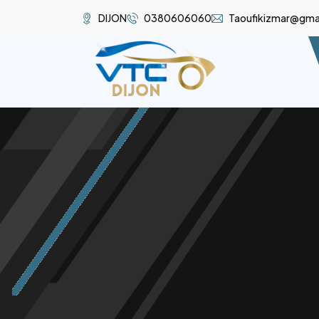
DIJON
0380606060
Taoufikizmar@gma