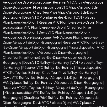
Aéroport de Dijon-Bourgogne
|
Réserver VTC Ahuy-Aéroport de
Dijon-Bourgogne
|
Mise à disposition VTC Ahuy-Aéroport de
Dijon-Bourgogne
|
Chauffeur Privé Ahuy-Aéroport de Dijon-
Bourgogne
|
Devis VTC Plombières-lès-Dijon
|
VAN 7 places
Plombières-lès-Dijon
|
Réserver VTC Plombières-lès-Dijon
|
Mise
à disposition VTC Plombières-lès-Dijon
|
Chauffeur Privé
Plombières-lès-Dijon
|
Devis VTC Plombières-lès-Dijon-
Aéroport de Dijon-Bourgogne
|
VAN 7 places Plombières-lès-
Dijon-Aéroport de Dijon-Bourgogne
|
Réserver VTC Plombières-
lès-Dijon-Aéroport de Dijon-Bourgogne
|
Mise à disposition VTC
Plombières-lès-Dijon-Aéroport de Dijon-Bourgogne
|
Chauffeur Privé Plombières-lès-Dijon-Aéroport de Dijon-
Bourgogne
|
Devis VTC Ruffey-lès-Echirey
|
VAN 7 places Ruffey-
lès-Echirey
|
Réserver VTC Ruffey-lès-Echirey
|
Mise à disposition
VTC Ruffey-lès-Echirey
|
Chauffeur Privé Ruffey-lès-Echirey
|
Devis VTC Ruffey-lès-Echirey-Aéroport de Dijon-Bourgogne
|
VAN 7 places Ruffey-lès-Echirey-Aéroport de Dijon-Bourgogne
|
Réserver VTC Ruffey-lès-Echirey-Aéroport de Dijon-Bourgogne
|
Mise à disposition VTC Ruffey-lès-Echirey-Aéroport de Dijon-
Bourgogne
|
Chauffeur Privé Ruffey-lès-Echirey-Aéroport de
Dijon-Bourgogne
|
Devis VTC 7 places Dijon
|
VAN 7 places 7