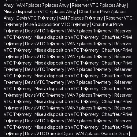
Ahuy
|
VAN 7 places 7 places Ahuy
|
Réserver VTC 7 places Ahuy
|
Mise à disposition VTC 7 places Ahuy
|
Chauffeur Privé 7 places
Ahuy
|
Devis VTC Tr�mery
|
VAN 7 places Tr�mery
|
Réserver VTC
Tr�mery
|
Mise à disposition VTC Tr�mery
|
Chauffeur Privé
Tr�mery
|
Devis VTC Tr�mery
|
VAN 7 places Tr�mery
|
Réserver
VTC Tr�mery
|
Mise à disposition VTC Tr�mery
|
Chauffeur Privé
Tr�mery
|
Devis VTC Tr�mery
|
VAN 7 places Tr�mery
|
Réserver
VTC Tr�mery
|
Mise à disposition VTC Tr�mery
|
Chauffeur Privé
Tr�mery
|
Devis VTC Tr�mery
|
VAN 7 places Tr�mery
|
Réserver
VTC Tr�mery
|
Mise à disposition VTC Tr�mery
|
Chauffeur Privé
Tr�mery
|
Devis VTC Tr�mery
|
VAN 7 places Tr�mery
|
Réserver
VTC Tr�mery
|
Mise à disposition VTC Tr�mery
|
Chauffeur Privé
Tr�mery
|
Devis VTC Tr�mery
|
VAN 7 places Tr�mery
|
Réserver
VTC Tr�mery
|
Mise à disposition VTC Tr�mery
|
Chauffeur Privé
Tr�mery
|
Devis VTC Tr�mery
|
VAN 7 places Tr�mery
|
Réserver
VTC Tr�mery
|
Mise à disposition VTC Tr�mery
|
Chauffeur Privé
Tr�mery
|
Devis VTC Tr�mery
|
VAN 7 places Tr�mery
|
Réserver
VTC Tr�mery
|
Mise à disposition VTC Tr�mery
|
Chauffeur Privé
Tr�mery
|
Devis VTC Tr�mery
|
VAN 7 places Tr�mery
|
Réserver
VTC Tr�mery
|
Mise à disposition VTC Tr�mery
|
Chauffeur Privé
Tr�mery
|
Devis VTC Gare de Dijon
|
VAN 7 places Gare de Dijon
|