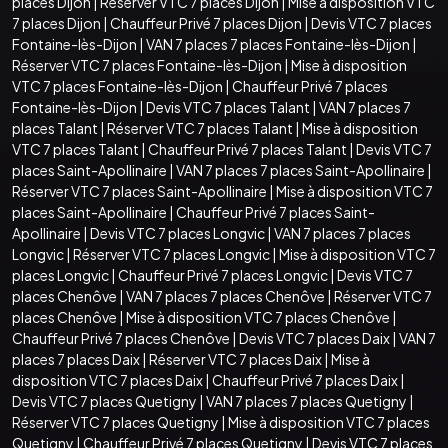
places Dijon
|
Réserver VTC 7 places Dijon
|
Mise à disposition VTC
7 places Dijon
|
Chauffeur Privé 7 places Dijon
|
Devis VTC 7 places
Fontaine-lès-Dijon
|
VAN 7 places 7 places Fontaine-lès-Dijon
|
Réserver VTC 7 places Fontaine-lès-Dijon
|
Mise à disposition
VTC 7 places Fontaine-lès-Dijon
|
Chauffeur Privé 7 places
Fontaine-lès-Dijon
|
Devis VTC 7 places Talant
|
VAN 7 places 7
places Talant
|
Réserver VTC 7 places Talant
|
Mise à disposition
VTC 7 places Talant
|
Chauffeur Privé 7 places Talant
|
Devis VTC 7
places Saint-Apollinaire
|
VAN 7 places 7 places Saint-Apollinaire
|
Réserver VTC 7 places Saint-Apollinaire
|
Mise à disposition VTC 7
places Saint-Apollinaire
|
Chauffeur Privé 7 places Saint-
Apollinaire
|
Devis VTC 7 places Longvic
|
VAN 7 places 7 places
Longvic
|
Réserver VTC 7 places Longvic
|
Mise à disposition VTC 7
places Longvic
|
Chauffeur Privé 7 places Longvic
|
Devis VTC 7
places Chenôve
|
VAN 7 places 7 places Chenôve
|
Réserver VTC 7
places Chenôve
|
Mise à disposition VTC 7 places Chenôve
|
Chauffeur Privé 7 places Chenôve
|
Devis VTC 7 places Daix
|
VAN 7
places 7 places Daix
|
Réserver VTC 7 places Daix
|
Mise à
disposition VTC 7 places Daix
|
Chauffeur Privé 7 places Daix
|
Devis VTC 7 places Quetigny
|
VAN 7 places 7 places Quetigny
|
Réserver VTC 7 places Quetigny
|
Mise à disposition VTC 7 places
Quetigny
|
Chauffeur Privé 7 places Quetigny
|
Devis VTC 7 places