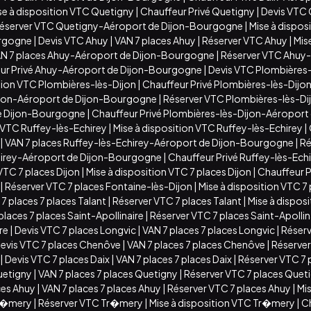
se à disposition VTC Quetigny
|
Chauffeur Privé Quetigny
|
Devis VTC
éserver VTC Quetigny-Aéroport de Dijon-Bourgogne
|
Mise à dispo
urgogne
|
Devis VTC Ahuy
|
VAN 7 places Ahuy
|
Réserver VTC Ahuy
|
Mis
N 7 places Ahuy-Aéroport de Dijon-Bourgogne
|
Réserver VTC Ahuy
ur Privé Ahuy-Aéroport de Dijon-Bourgogne
|
Devis VTC Plombières-
ition VTC Plombières-lès-Dijon
|
Chauffeur Privé Plombières-lès-Dijo
ijon-Aéroport de Dijon-Bourgogne
|
Réserver VTC Plombières-lès-D
de Dijon-Bourgogne
|
Chauffeur Privé Plombières-lès-Dijon-Aéropor
 VTC Ruffey-lès-Echirey
|
Mise à disposition VTC Ruffey-lès-Echirey
|
|
VAN 7 places Ruffey-lès-Echirey-Aéroport de Dijon-Bourgogne
|
Ré
chirey-Aéroport de Dijon-Bourgogne
|
Chauffeur Privé Ruffey-lès-Ec
VTC 7 places Dijon
|
Mise à disposition VTC 7 places Dijon
|
Chauffeur Pr
|
Réserver VTC 7 places Fontaine-lès-Dijon
|
Mise à disposition VTC 7
7 places 7 places Talant
|
Réserver VTC 7 places Talant
|
Mise à disposi
places 7 places Saint-Apollinaire
|
Réserver VTC 7 places Saint-Apollin
ire
|
Devis VTC 7 places Longvic
|
VAN 7 places 7 places Longvic
|
Réserv
evis VTC 7 places Chenôve
|
VAN 7 places 7 places Chenôve
|
Réserver
|
Devis VTC 7 places Daix
|
VAN 7 places 7 places Daix
|
Réserver VTC 7 
uetigny
|
VAN 7 places 7 places Quetigny
|
Réserver VTC 7 places Quet
ces Ahuy
|
VAN 7 places 7 places Ahuy
|
Réserver VTC 7 places Ahuy
|
Mis
Tr�mery
|
Réserver VTC Tr�mery
|
Mise à disposition VTC Tr�mery
|
C