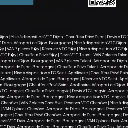
Dijon
|
Mise à disposition VTC Dijon
|
Chauffeur Privé Dijon
|
Devis VTC 
C Dijon-Aéroport de Dijon-Bourgogne
|
Mise à disposition VTC Dijo
�y
|
VAN 7 places F�y
|
Réserver VTC F�y
|
Mise à disposition VTC F
n VTC F�y
|
Chauffeur Privé F�y
|
Devis VTC Talant
|
VAN 7 places Talan
éroport de Dijon-Bourgogne
|
VAN 7 places Talant-Aéroport de Dij
-Aéroport de Dijon-Bourgogne
|
Chauffeur Privé Talant-Aéroport de 
inaire
|
Mise à disposition VTC Saint-Apollinaire
|
Chauffeur Privé Sain
t-Apollinaire-Aéroport de Dijon-Bourgogne
|
Réserver VTC Saint-Apo
ijon-Bourgogne
|
Chauffeur Privé Saint-Apollinaire-Aéroport de Dijo
 VTC Longvic
|
Chauffeur Privé Longvic
|
Devis VTC Longvic-Aéroport
vic-Aéroport de Dijon-Bourgogne
|
Mise à disposition VTC Longvic
C Chenôve
|
VAN 7 places Chenôve
|
Réserver VTC Chenôve
|
Mise à di
e
|
VAN 7 places Chenôve-Aéroport de Dijon-Bourgogne
|
Réserver V
rgogne
|
Chauffeur Privé Chenôve-Aéroport de Dijon-Bourgogne
|
De
evis VTC Daix-Aéroport de Dijon-Bourgogne
|
VAN 7 places Daix-Aé
n VTC Daix-Aéroport de Dijon-Bourgogne
|
Chauffeur Privé Daix-Aéro