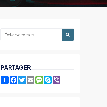
PARTAGER
Share
Facebook
Twitter
Email
Message
Skype
Viber