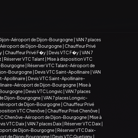
Dijon-Aéroport de Dijon-Bourgogne
|
VAN 7 places
n-Aéroport de Dijon-Bourgogne
|
Chauffeur Privé
�y
|
Chauffeur Privé F�y
|
Devis VTC F�y
|
VAN 7
t
|
Réserver VTC Talant
|
Mise à disposition VTC
on-Bourgogne
|
Réserver VTC Talant-Aéroport de
Dijon-Bourgogne
|
Devis VTC Saint-Apollinaire
|
VAN
t-Apollinaire
|
Devis VTC Saint-Apollinaire-
llinaire-Aéroport de Dijon-Bourgogne
|
Mise à
n-Bourgogne
|
Devis VTC Longvic
|
VAN 7 places
 de Dijon-Bourgogne
|
VAN 7 places Longvic-
-Aéroport de Dijon-Bourgogne
|
Chauffeur Privé
sposition VTC Chenôve
|
Chauffeur Privé Chenôve
|
TC Chenôve-Aéroport de Dijon-Bourgogne
|
Mise à
vis VTC Daix
|
VAN 7 places Daix
|
Réserver VTC Daix
|
roport de Dijon-Bourgogne
|
Réserver VTC Daix-
port de Dijon-Bourgogne
|
Devis VTC Quetigny
|