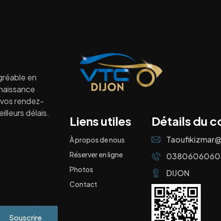
gréable en
nnaissance
à vos rendez-
lleurs délais.
Liens utiles
Détails du c
Taoufikizmar
À propos de nous
Réserver en ligne
0380606060
Photos
DIJON
Contact
Souscrire