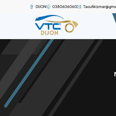
DIJON
0380606060
Taoufikizmar@gma