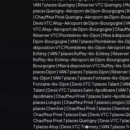
VAN 7 places Quetigny
|
Réserver VTC Quetigny
|
Mi
places Quetigny-Aéroport de Dijon-Bourgogne
|
R
|
Chauffeur Privé Quetigny-Aéroport de Dijon-Bo
Devis VTC Ahuy-Aéroport de Dijon-Bourgogne
|
VA
VTC Ahuy-Aéroport de Dijon-Bourgogne
|
Chauffe
Réserver VTC Plombières-lès-Dijon
|
Mise à dispos
Dijon-Bourgogne
|
VAN 7 places Plombières-lès-D
disposition VTC Plombières-lès-Dijon-Aéroport 
Echirey
|
VAN 7 places Ruffey-lès-Echirey
|
Réserver
Ruffey-lès-Echirey-Aéroport de Dijon-Bourgogne
Bourgogne
|
Mise à disposition VTC Ruffey-lès-E
places Dijon
|
VAN 7 places 7 places Dijon
|
Réserver 
lès-Dijon
|
VAN 7 places 7 places Fontaine-lès-Dijon
Fontaine-lès-Dijon
|
Devis VTC 7 places Talant
|
VAN 
Talant
|
Devis VTC 7 places Saint-Apollinaire
|
VAN 7 
Apollinaire
|
Chauffeur Privé 7 places Saint-Apollina
places Longvic
|
Chauffeur Privé 7 places Longvic
|
D
places Chenôve
|
Chauffeur Privé 7 places Chenôve
Chauffeur Privé 7 places Daix
|
Devis VTC 7 places Q
Chauffeur Privé 7 places Quetigny
|
Devis VTC 7 pla
7 places Ahuy
|
Devis VTC Tr�mery
|
VAN 7 places 