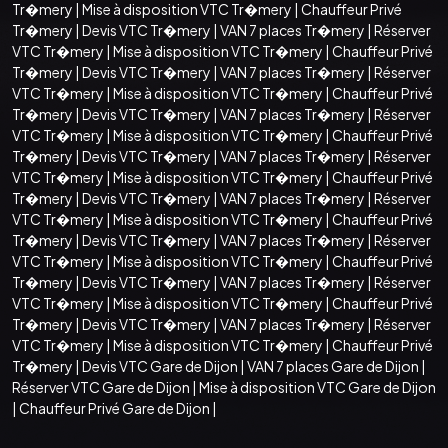
Tr�mery
|
Mise à disposition VTC Tr�mery
|
Chauffeur Privé
Tr�mery
|
Devis VTC Tr�mery
|
VAN 7 places Tr�mery
|
Réserver
VTC Tr�mery
|
Mise à disposition VTC Tr�mery
|
Chauffeur Privé
Tr�mery
|
Devis VTC Tr�mery
|
VAN 7 places Tr�mery
|
Réserver
VTC Tr�mery
|
Mise à disposition VTC Tr�mery
|
Chauffeur Privé
Tr�mery
|
Devis VTC Tr�mery
|
VAN 7 places Tr�mery
|
Réserver
VTC Tr�mery
|
Mise à disposition VTC Tr�mery
|
Chauffeur Privé
Tr�mery
|
Devis VTC Tr�mery
|
VAN 7 places Tr�mery
|
Réserver
VTC Tr�mery
|
Mise à disposition VTC Tr�mery
|
Chauffeur Privé
Tr�mery
|
Devis VTC Tr�mery
|
VAN 7 places Tr�mery
|
Réserver
VTC Tr�mery
|
Mise à disposition VTC Tr�mery
|
Chauffeur Privé
Tr�mery
|
Devis VTC Tr�mery
|
VAN 7 places Tr�mery
|
Réserver
VTC Tr�mery
|
Mise à disposition VTC Tr�mery
|
Chauffeur Privé
Tr�mery
|
Devis VTC Tr�mery
|
VAN 7 places Tr�mery
|
Réserver
VTC Tr�mery
|
Mise à disposition VTC Tr�mery
|
Chauffeur Privé
Tr�mery
|
Devis VTC Tr�mery
|
VAN 7 places Tr�mery
|
Réserver
VTC Tr�mery
|
Mise à disposition VTC Tr�mery
|
Chauffeur Privé
Tr�mery
|
Devis VTC Gare de Dijon
|
VAN 7 places Gare de Dijon
|
Réserver VTC Gare de Dijon
|
Mise à disposition VTC Gare de Dijon
|
Chauffeur Privé Gare de Dijon
|