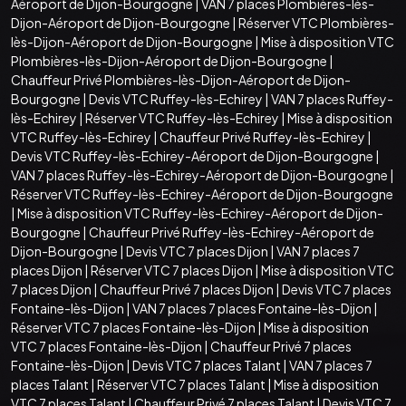
Aéroport de Dijon-Bourgogne
|
VAN 7 places Plombières-lès-
Dijon-Aéroport de Dijon-Bourgogne
|
Réserver VTC Plombières-
lès-Dijon-Aéroport de Dijon-Bourgogne
|
Mise à disposition VTC
Plombières-lès-Dijon-Aéroport de Dijon-Bourgogne
|
Chauffeur Privé Plombières-lès-Dijon-Aéroport de Dijon-
Bourgogne
|
Devis VTC Ruffey-lès-Echirey
|
VAN 7 places Ruffey-
lès-Echirey
|
Réserver VTC Ruffey-lès-Echirey
|
Mise à disposition
VTC Ruffey-lès-Echirey
|
Chauffeur Privé Ruffey-lès-Echirey
|
Devis VTC Ruffey-lès-Echirey-Aéroport de Dijon-Bourgogne
|
VAN 7 places Ruffey-lès-Echirey-Aéroport de Dijon-Bourgogne
|
Réserver VTC Ruffey-lès-Echirey-Aéroport de Dijon-Bourgogne
|
Mise à disposition VTC Ruffey-lès-Echirey-Aéroport de Dijon-
Bourgogne
|
Chauffeur Privé Ruffey-lès-Echirey-Aéroport de
Dijon-Bourgogne
|
Devis VTC 7 places Dijon
|
VAN 7 places 7
places Dijon
|
Réserver VTC 7 places Dijon
|
Mise à disposition VTC
7 places Dijon
|
Chauffeur Privé 7 places Dijon
|
Devis VTC 7 places
Fontaine-lès-Dijon
|
VAN 7 places 7 places Fontaine-lès-Dijon
|
Réserver VTC 7 places Fontaine-lès-Dijon
|
Mise à disposition
VTC 7 places Fontaine-lès-Dijon
|
Chauffeur Privé 7 places
Fontaine-lès-Dijon
|
Devis VTC 7 places Talant
|
VAN 7 places 7
places Talant
|
Réserver VTC 7 places Talant
|
Mise à disposition
VTC 7 places Talant
|
Chauffeur Privé 7 places Talant
|
Devis VTC 7