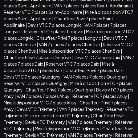
places Saint-Apollinaire
|
VAN 7 places 7 places Saint-Apollinaire
|
Réserver VTC 7 places Saint-Apollinaire
|
Mise à disposition VTC 7
places Saint-Apollinaire
|
Chauffeur Privé 7 places Saint-
Apollinaire
|
Devis VTC 7 places Longvic
|
VAN 7 places 7 places
Longvic
|
Réserver VTC 7 places Longvic
|
Mise à disposition VTC 7
places Longvic
|
Chauffeur Privé 7 places Longvic
|
Devis VTC 7
places Chenôve
|
VAN 7 places 7 places Chenôve
|
Réserver VTC 7
places Chenôve
|
Mise à disposition VTC 7 places Chenôve
|
Chauffeur Privé 7 places Chenôve
|
Devis VTC 7 places Daix
|
VAN 7
places 7 places Daix
|
Réserver VTC 7 places Daix
|
Mise à
disposition VTC 7 places Daix
|
Chauffeur Privé 7 places Daix
|
Devis VTC 7 places Quetigny
|
VAN 7 places 7 places Quetigny
|
Réserver VTC 7 places Quetigny
|
Mise à disposition VTC 7 places
Quetigny
|
Chauffeur Privé 7 places Quetigny
|
Devis VTC 7 places
Ahuy
|
VAN 7 places 7 places Ahuy
|
Réserver VTC 7 places Ahuy
|
Mise à disposition VTC 7 places Ahuy
|
Chauffeur Privé 7 places
Ahuy
|
Devis VTC Tr�mery
|
VAN 7 places Tr�mery
|
Réserver VTC
Tr�mery
|
Mise à disposition VTC Tr�mery
|
Chauffeur Privé
Tr�mery
|
Devis VTC Tr�mery
|
VAN 7 places Tr�mery
|
Réserver
VTC Tr�mery
|
Mise à disposition VTC Tr�mery
|
Chauffeur Privé
Tr�mery
|
Devis VTC Tr�mery
|
VAN 7 places Tr�mery
|
Réserver