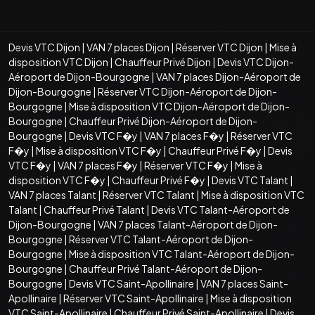
Devis VTC Dijon
|
VAN 7 places Dijon
|
Réserver VTC Dijon
|
Mise à
disposition VTC Dijon
|
Chauffeur Privé Dijon
|
Devis VTC Dijon-
Aéroport de Dijon-Bourgogne
|
VAN 7 places Dijon-Aéroport de
Dijon-Bourgogne
|
Réserver VTC Dijon-Aéroport de Dijon-
Bourgogne
|
Mise à disposition VTC Dijon-Aéroport de Dijon-
Bourgogne
|
Chauffeur Privé Dijon-Aéroport de Dijon-
Bourgogne
|
Devis VTC F�y
|
VAN 7 places F�y
|
Réserver VTC
F�y
|
Mise à disposition VTC F�y
|
Chauffeur Privé F�y
|
Devis
VTC F�y
|
VAN 7 places F�y
|
Réserver VTC F�y
|
Mise à
disposition VTC F�y
|
Chauffeur Privé F�y
|
Devis VTC Talant
|
VAN 7 places Talant
|
Réserver VTC Talant
|
Mise à disposition VTC
Talant
|
Chauffeur Privé Talant
|
Devis VTC Talant-Aéroport de
Dijon-Bourgogne
|
VAN 7 places Talant-Aéroport de Dijon-
Bourgogne
|
Réserver VTC Talant-Aéroport de Dijon-
Bourgogne
|
Mise à disposition VTC Talant-Aéroport de Dijon-
Bourgogne
|
Chauffeur Privé Talant-Aéroport de Dijon-
Bourgogne
|
Devis VTC Saint-Apollinaire
|
VAN 7 places Saint-
Apollinaire
|
Réserver VTC Saint-Apollinaire
|
Mise à disposition
VTC Saint-Apollinaire
|
Chauffeur Privé Saint-Apollinaire
|
Devis